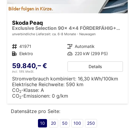
Skoda Peaq
Exclusive Selection 90x 4x4 FÖRDERFÄHIG+MATRIX+SONOS+NAVI+SUITE+360KAM+HuD+MASSAGE+DCC+pACC+eHK+20" ALU
unverbindliche Lieferzeit: ca. 6-8 Monate
Neuwagen
Fahrzeugnr.
41971
Getriebe
Automatik
Kraftstoff
Elektro
Leistung
220 kW (299 PS)
59.840,– €
Details
incl. 19% MwSt.
Stromverbrauch kombiniert:
16,30 kWh/100km
Elektrische Reichweite:
590 km
CO
-Klasse:
A
2
CO
-Emissionen:
0 g/km
2
Datensätze pro Seite:
10
20
50
100
250