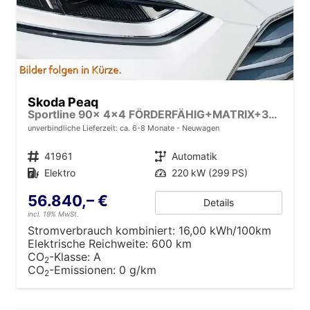
Skoda Peaq
Sportline 90x 4x4 FÖRDERFÄHIG+MATRIX+360KAM+NAVI+KESSY+pACC+eHK+20" ALU
unverbindliche Lieferzeit: ca. 6-8 Monate
Neuwagen
Fahrzeugnr.
41961
Getriebe
Automatik
Kraftstoff
Elektro
Leistung
220 kW (299 PS)
56.840,– €
Details
incl. 19% MwSt.
Stromverbrauch kombiniert:
16,00 kWh/100km
Elektrische Reichweite:
600 km
CO
-Klasse:
A
2
CO
-Emissionen:
0 g/km
2