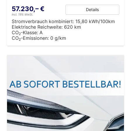
57.230,– €
Details
incl. 19% MwSt.
Stromverbrauch kombiniert:
15,80 kWh/100km
Elektrische Reichweite:
620 km
CO
-Klasse:
A
2
CO
-Emissionen:
0 g/km
2