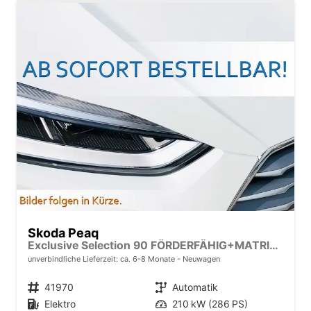
Skoda Peaq
Exclusive Selection 90 FÖRDERFÄHIG+MATRIX+SONOS+NAVI+SUITE+360KAM+HuD+MASSAGE+DCC+pACC+eHK+20" ALU
unverbindliche Lieferzeit: ca. 6-8 Monate
Neuwagen
Fahrzeugnr.
41970
Getriebe
Automatik
Kraftstoff
Elektro
Leistung
210 kW (286 PS)