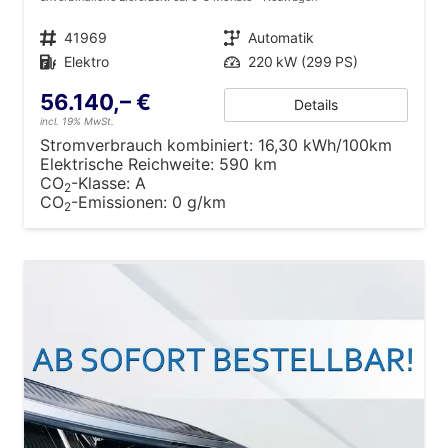
Fahrzeugnr.
41969
Getriebe
Automatik
Kraftstoff
Elektro
Leistung
220 kW (299 PS)
56.140,– €
Details
incl. 19% MwSt.
Stromverbrauch kombiniert:
16,30 kWh/100km
Elektrische Reichweite:
590 km
CO
-Klasse:
A
2
CO
-Emissionen:
0 g/km
2