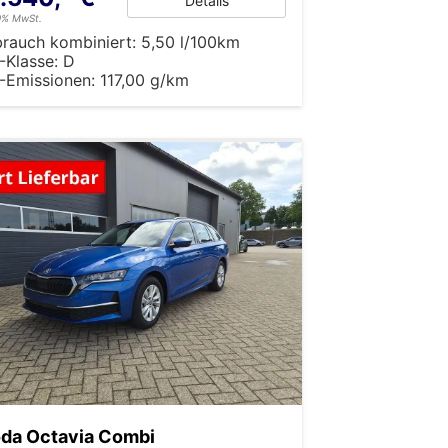
Details
19% MwSt.
brauch kombiniert:
5,50 l/100km
-Klasse:
D
-Emissionen:
117,00 g/km
da Octavia Combi