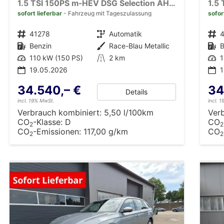
1.5 TSI 150PS m-HEV DSG Selection AHK Klimaautomatik ACC PDC v+h Rückf.Kamera Sitzheizung TWA Apple CarPlay Android Auto 16"LM
sofort lieferbar
Fahrzeug mit Tageszulassung
sofor
Fahrzeugnr.
41278
Getriebe
Automatik
Fahrzeugnr.
Kraftstoff
Benzin
Außenfarbe
Race-Blau Metallic
Kraftstoff
B
Leistung
110 kW (150 PS)
Kilometerstand
2 km
Leistung
1
19.05.2026
34.540,– €
34
Details
incl. 19% MwSt.
incl. 
Verbrauch kombiniert:
5,50 l/100km
Ver
CO
-Klasse:
D
CO
2
2
CO
-Emissionen:
117,00 g/km
CO
2
2