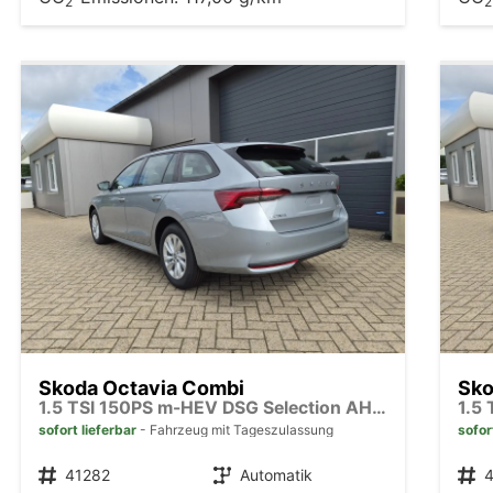
2
2
Skoda Octavia Combi
Sko
1.5 TSI 150PS m-HEV DSG Selection AHK Klimaautomatik ACC PDC v+h Rückf.Kamera Sitzheizung TWA Apple CarPlay Android Auto 16"LM
sofort lieferbar
Fahrzeug mit Tageszulassung
sofor
Fahrzeugnr.
41282
Getriebe
Automatik
Fahrzeugnr.