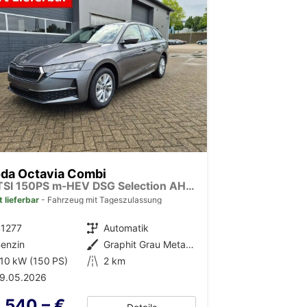
da Octavia Combi
1.5 TSI 150PS m-HEV DSG Selection AHK Klimaautomatik ACC PDC v+h Rückf.Kamera Sitzheizung TWA Apple CarPlay Android Auto 16"LM
t lieferbar
Fahrzeug mit Tageszulassung
41277
Getriebe
Automatik
enzin
Außenfarbe
Graphit Grau Metallic
10 kW (150 PS)
Kilometerstand
2 km
19.05.2026
.540,– €