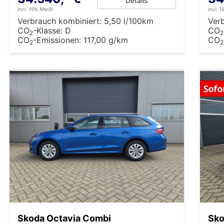
Details
incl. 19% MwSt.
incl. 
Verbrauch kombiniert:
5,50 l/100km
Ver
CO
-Klasse:
D
CO
2
2
CO
-Emissionen:
117,00 g/km
CO
2
2
Skoda Octavia Combi
Sko