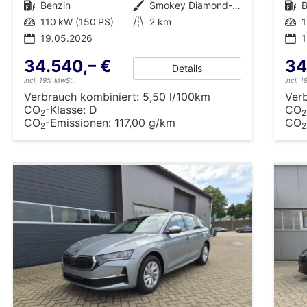
Kraftstoff
Benzin
Außenfarbe
Smokey Diamond-Silber Metallic
Kraftstoff
B
Leistung
110 kW (150 PS)
Kilometerstand
2 km
Leistung
1
19.05.2026
34.540,– €
34
Details
incl. 19% MwSt.
incl. 
Verbrauch kombiniert:
5,50 l/100km
Ver
CO
-Klasse:
D
CO
2
2
CO
-Emissionen:
117,00 g/km
CO
2
2