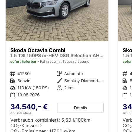
Skoda Octavia Combi
Sko
1.5 TSI 150PS m-HEV DSG Selection AHK Klimaautomatik ACC PDC v+h Rückf.Kamera Sitzheizung TWA Apple CarPlay Android Auto 16"LM
sofort lieferbar
Fahrzeug mit Tageszulassung
sofor
Fahrzeugnr.
41280
Getriebe
Automatik
Fahrzeugnr.
Kraftstoff
Benzin
Außenfarbe
Smokey Diamond-Silber Metallic
Kraftstoff
B
Leistung
110 kW (150 PS)
Kilometerstand
2 km
Leistung
1
19.05.2026
34.540,– €
34
Details
incl. 19% MwSt.
incl. 
Verbrauch kombiniert:
5,50 l/100km
Ver
CO
-Klasse:
D
CO
2
2
CO
-Emissionen:
117,00 g/km
CO