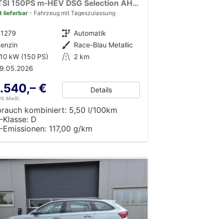
1.5 TSI 150PS m-HEV DSG Selection AHK Klimaautomatik ACC PDC v+h Rückf.Kamera Sitzheizung TWA Apple CarPlay Android Auto 16"LM
t lieferbar
Fahrzeug mit Tageszulassung
41279
Getriebe
Automatik
enzin
Außenfarbe
Race-Blau Metallic
10 kW (150 PS)
Kilometerstand
2 km
19.05.2026
.540,– €
Details
19% MwSt.
brauch kombiniert:
5,50 l/100km
-Klasse:
D
-Emissionen:
117,00 g/km