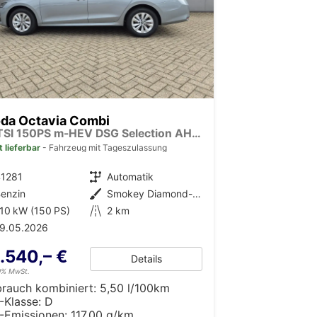
da Octavia Combi
1.5 TSI 150PS m-HEV DSG Selection AHK Klimaautomatik ACC PDC v+h Rückf.Kamera Sitzheizung TWA Apple CarPlay Android Auto 16"LM
t lieferbar
Fahrzeug mit Tageszulassung
41281
Getriebe
Automatik
enzin
Außenfarbe
Smokey Diamond-Silber Metallic
10 kW (150 PS)
Kilometerstand
2 km
19.05.2026
.540,– €
Details
19% MwSt.
brauch kombiniert:
5,50 l/100km
-Klasse:
D
-Emissionen:
117,00 g/km