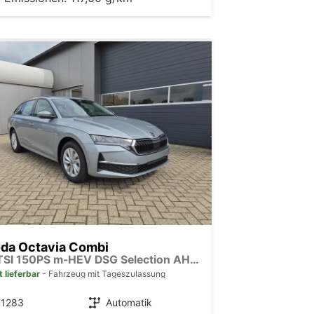
da Octavia Combi
1.5 TSI 150PS m-HEV DSG Selection AHK Klimaautomatik ACC PDC v+h Rückf.Kamera Sitzheizung TWA Apple CarPlay Android Auto 16"LM
t lieferbar
Fahrzeug mit Tageszulassung
41283
Getriebe
Automatik