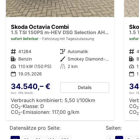
Skoda Octavia Combi
Sko
1.5 TSI 150PS m-HEV DSG Selection AHK Klimaautomatik ACC PDC v+h Rückf.Kamera Sitzheizung TWA Apple CarPlay Android Auto 16"LM
sofort lieferbar
Fahrzeug mit Tageszulassung
sofor
Fahrzeugnr.
41284
Getriebe
Automatik
Fahrzeugnr.
Kraftstoff
Benzin
Außenfarbe
Smokey Diamond-Silber Metallic
Kraftstoff
B
Leistung
110 kW (150 PS)
Kilometerstand
2 km
Leistung
1
19.05.2026
34.540,– €
34
Details
incl. 19% MwSt.
incl. 
Verbrauch kombiniert:
5,50 l/100km
Ver
CO
-Klasse:
D
CO
2
2
CO
-Emissionen:
117,00 g/km
CO
2
2
Datensätze pro Seite:
Seiten: