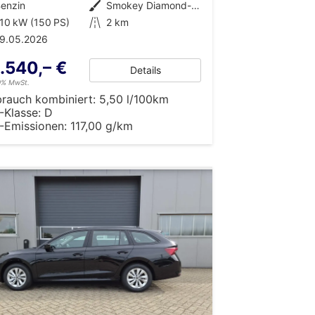
enzin
Außenfarbe
Smokey Diamond-Silber Metallic
10 kW (150 PS)
Kilometerstand
2 km
19.05.2026
.540,– €
Details
19% MwSt.
brauch kombiniert:
5,50 l/100km
-Klasse:
D
-Emissionen:
117,00 g/km