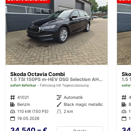
Skoda Octavia Combi
Sko
1.5 TSI 150PS m-HEV DSG Selection AHK Klimaautomatik ACC PDC v+h Rückf.Kamera Sitzheizung TWA Apple CarPlay Android Auto 16"LM
sofort lieferbar
Fahrzeug mit Tageszulassung
sofor
Fahrzeugnr.
41021
Getriebe
Automatik
Fahrzeugnr.
Kraftstoff
Benzin
Außenfarbe
Black magic metallic
Kraftstoff
B
Leistung
110 kW (150 PS)
Kilometerstand
2 km
Leistung
1
19.05.2026
34.540,– €
34