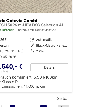
da Octavia Combi
1.5 TSI 150PS m-HEV DSG Selection AHK Klimaautomatik ACC PDC v+h Rückf.Kamera Sitzheizung TWA Apple CarPlay Android Auto 16"LM
t lieferbar
Fahrzeug mit Tageszulassung
42621
Getriebe
Automatik
enzin
Außenfarbe
Black-Magic Perleffekt
10 kW (150 PS)
Kilometerstand
2 km
19.05.2026
.540,– €
Details
19% MwSt.
brauch kombiniert:
5,50 l/100km
-Klasse:
D
-Emissionen:
117,00 g/km
Seite: