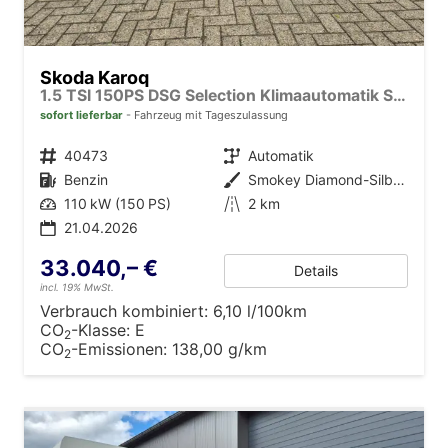
Skoda Karoq
1.5 TSI 150PS DSG Selection Klimaautomatik Sitzheizung Lenkradheizung ACC PDC v+h Rückf.Kamera abg.Scheiben Apple CarPlay Android Auto 17"LM
sofort lieferbar
Fahrzeug mit Tageszulassung
Fahrzeugnr.
40473
Getriebe
Automatik
Kraftstoff
Benzin
Außenfarbe
Smokey Diamond-Silber Metallic
Leistung
110 kW (150 PS)
Kilometerstand
2 km
21.04.2026
33.040,– €
Details
incl. 19% MwSt.
Verbrauch kombiniert:
6,10 l/100km
CO
-Klasse:
E
2
CO
-Emissionen:
138,00 g/km
2