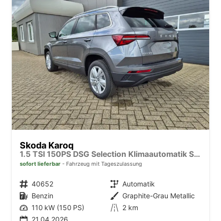
Skoda Karoq
1.5 TSI 150PS DSG Selection Klimaautomatik Sitzheizung Lenkradheizung ACC PDC v+h Rückf.Kamera abg.Scheiben Apple CarPlay Android Auto 17"LM
sofort lieferbar
Fahrzeug mit Tageszulassung
Fahrzeugnr.
40652
Getriebe
Automatik
Kraftstoff
Benzin
Außenfarbe
Graphite-Grau Metallic
Leistung
110 kW (150 PS)
Kilometerstand
2 km
21.04.2026