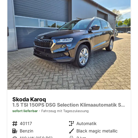
Skoda Karoq
1.5 TSI 150PS DSG Selection Klimaautomatik Sitzheizung Lenkradheizung ACC PDC v+h Rückf.Kamera abg.Scheiben Apple CarPlay Android Auto 17"LM
sofort lieferbar
Fahrzeug mit Tageszulassung
Fahrzeugnr.
40117
Getriebe
Automatik
Kraftstoff
Benzin
Außenfarbe
Black magic metallic