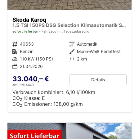
Skoda Karoq
1.5 TSI 150PS DSG Selection Klimaautomatik Sitzheizung Lenkradheizung ACC PDC v+h Rückf.Kamera abg.Scheiben Apple CarPlay Android Auto 17"LM
sofort lieferbar
Fahrzeug mit Tageszulassung
Fahrzeugnr.
40653
Getriebe
Automatik
Kraftstoff
Benzin
Außenfarbe
Moon-Weiß Perleffekt
Leistung
110 kW (150 PS)
Kilometerstand
2 km
21.04.2026
33.040,– €
Details
incl. 19% MwSt.
Verbrauch kombiniert:
6,10 l/100km
CO
-Klasse:
E
2
CO
-Emissionen:
138,00 g/km
2