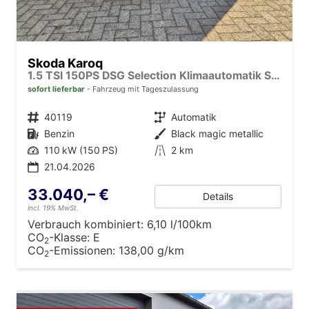
Skoda Karoq
1.5 TSI 150PS DSG Selection Klimaautomatik Sitzheizung Lenkradheizung ACC PDC v+h Rückf.Kamera abg.Scheiben Apple CarPlay Android Auto 17"LM
sofort lieferbar
Fahrzeug mit Tageszulassung
Fahrzeugnr.
40119
Getriebe
Automatik
Kraftstoff
Benzin
Außenfarbe
Black magic metallic
Leistung
110 kW (150 PS)
Kilometerstand
2 km
21.04.2026
33.040,– €
Details
incl. 19% MwSt.
Verbrauch kombiniert:
6,10 l/100km
CO
-Klasse:
E
2
CO
-Emissionen:
138,00 g/km
2