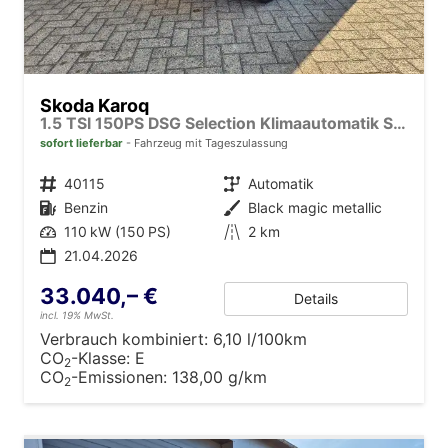
Skoda Karoq
1.5 TSI 150PS DSG Selection Klimaautomatik Sitzheizung Lenkradheizung ACC PDC v+h Rückf.Kamera abg.Scheiben Apple CarPlay Android Auto 17"LM
sofort lieferbar
Fahrzeug mit Tageszulassung
Fahrzeugnr.
40115
Getriebe
Automatik
Kraftstoff
Benzin
Außenfarbe
Black magic metallic
Leistung
110 kW (150 PS)
Kilometerstand
2 km
21.04.2026
33.040,– €
Details
incl. 19% MwSt.
Verbrauch kombiniert:
6,10 l/100km
CO
-Klasse:
E
2
CO
-Emissionen:
138,00 g/km
2