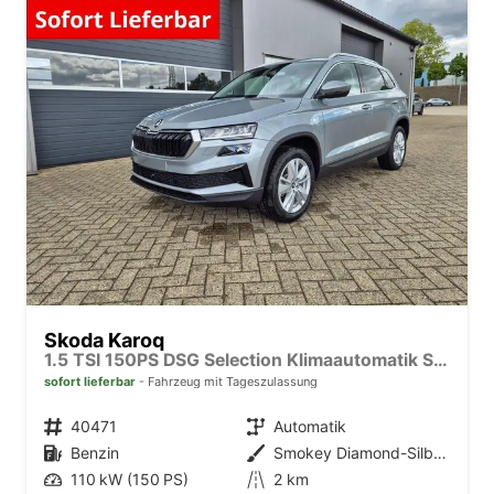
Skoda Karoq
1.5 TSI 150PS DSG Selection Klimaautomatik Sitzheizung Lenkradheizung ACC PDC v+h Rückf.Kamera abg.Scheiben Apple CarPlay Android Auto 17"LM
sofort lieferbar
Fahrzeug mit Tageszulassung
Fahrzeugnr.
40471
Getriebe
Automatik
Kraftstoff
Benzin
Außenfarbe
Smokey Diamond-Silber Metallic
Leistung
110 kW (150 PS)
Kilometerstand
2 km