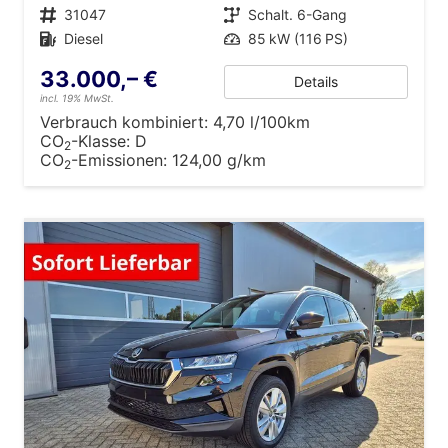
Fahrzeugnr.
31047
Getriebe
Schalt. 6-Gang
Kraftstoff
Diesel
Leistung
85 kW (116 PS)
33.000,– €
Details
incl. 19% MwSt.
Verbrauch kombiniert:
4,70 l/100km
CO
-Klasse:
D
2
CO
-Emissionen:
124,00 g/km
2