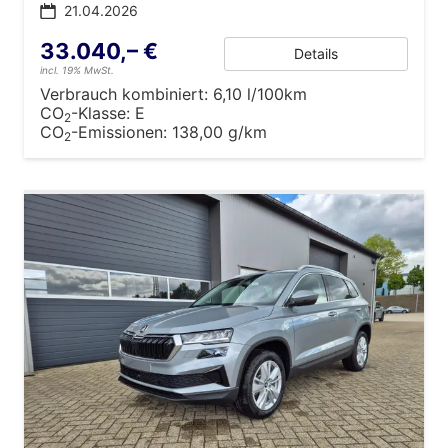
21.04.2026
33.040,– €
Details
incl. 19% MwSt.
Verbrauch kombiniert:
6,10 l/100km
CO
-Klasse:
E
2
CO
-Emissionen:
138,00 g/km
2