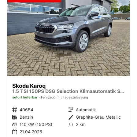
Skoda Karoq
1.5 TSI 150PS DSG Selection Klimaautomatik Sitzheizung Lenkradheizung ACC PDC v+h Rückf.Kamera abg.Scheiben Apple CarPlay Android Auto 17"LM
sofort lieferbar
Fahrzeug mit Tageszulassung
Fahrzeugnr.
40654
Getriebe
Automatik
Kraftstoff
Benzin
Außenfarbe
Graphite-Grau Metallic
Leistung
110 kW (150 PS)
Kilometerstand
2 km
21.04.2026