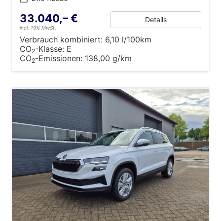
33.040,– €
Details
incl. 19% MwSt.
Verbrauch kombiniert:
6,10 l/100km
CO
-Klasse:
E
2
CO
-Emissionen:
138,00 g/km
2