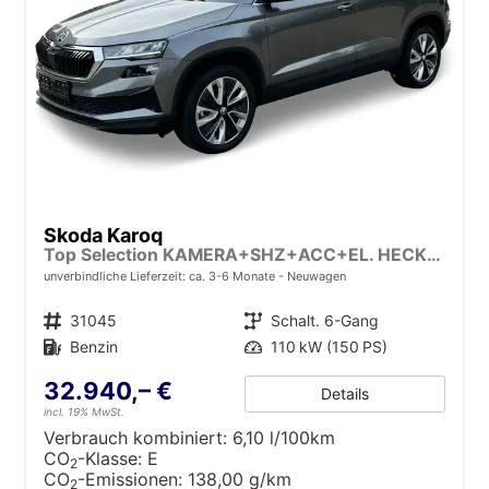
Skoda Karoq
Top Selection KAMERA+SHZ+ACC+EL. HECKKL.+17" ALU+KESSY
unverbindliche Lieferzeit: ca. 3-6 Monate
Neuwagen
Fahrzeugnr.
31045
Getriebe
Schalt. 6-Gang
Kraftstoff
Benzin
Leistung
110 kW (150 PS)
32.940,– €
Details
incl. 19% MwSt.
Verbrauch kombiniert:
6,10 l/100km
CO
-Klasse:
E
2
CO
-Emissionen:
138,00 g/km
2