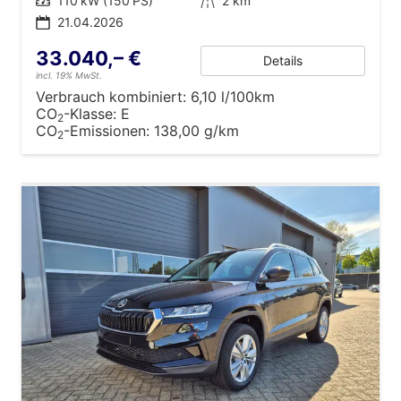
Leistung
110 kW (150 PS)
Kilometerstand
2 km
21.04.2026
33.040,– €
Details
incl. 19% MwSt.
Verbrauch kombiniert:
6,10 l/100km
CO
-Klasse:
E
2
CO
-Emissionen:
138,00 g/km
2