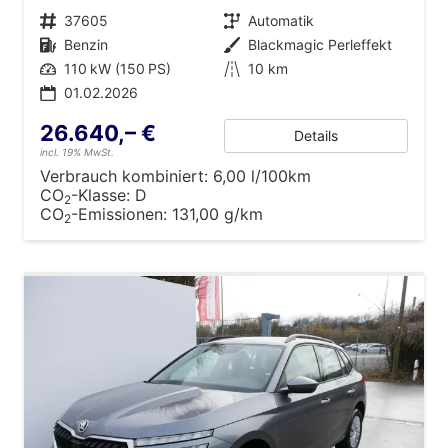
Fahrzeugnr.
37605
Getriebe
Automatik
Kraftstoff
Benzin
Außenfarbe
Blackmagic Perleffekt
Leistung
110 kW (150 PS)
Kilometerstand
10 km
01.02.2026
26.640,– €
Details
incl. 19% MwSt.
Verbrauch kombiniert:
6,00 l/100km
CO
-Klasse:
D
2
CO
-Emissionen:
131,00 g/km
2