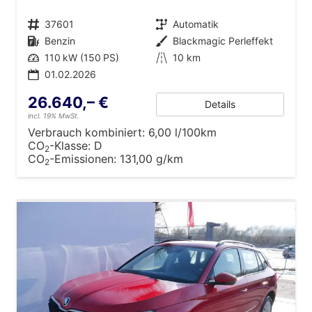
Fahrzeugnr.
37601
Getriebe
Automatik
Kraftstoff
Benzin
Außenfarbe
Blackmagic Perleffekt
Leistung
110 kW (150 PS)
Kilometerstand
10 km
01.02.2026
26.640,– €
Details
incl. 19% MwSt.
Verbrauch kombiniert:
6,00 l/100km
CO
-Klasse:
D
2
CO
-Emissionen:
131,00 g/km
2