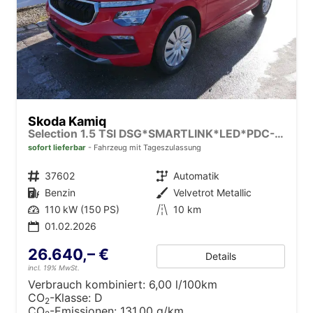
Skoda Kamiq
Selection 1.5 TSI DSG*SMARTLINK*LED*PDC-HI*TEMPOMAT*SHZ*KLIMA
sofort lieferbar
Fahrzeug mit Tageszulassung
Fahrzeugnr.
37602
Getriebe
Automatik
Kraftstoff
Benzin
Außenfarbe
Velvetrot Metallic
Leistung
110 kW (150 PS)
Kilometerstand
10 km
01.02.2026
26.640,– €
Details
incl. 19% MwSt.
Verbrauch kombiniert:
6,00 l/100km
CO
-Klasse:
D
2
CO
-Emissionen:
131,00 g/km