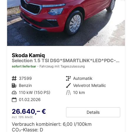
Skoda Kamiq
Selection 1.5 TSI DSG*SMARTLINK*LED*PDC-HI*TEMPOMAT*SHZ*KLIMA
sofort lieferbar
Fahrzeug mit Tageszulassung
Fahrzeugnr.
37599
Getriebe
Automatik
Kraftstoff
Benzin
Außenfarbe
Velvetrot Metallic
Leistung
110 kW (150 PS)
Kilometerstand
10 km
01.02.2026
26.640,– €
Details
incl. 19% MwSt.
Verbrauch kombiniert:
6,00 l/100km
CO
-Klasse:
D
2