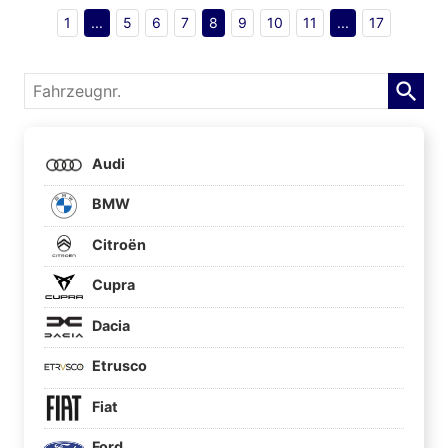
1
...
5
6
7
8
9
10
11
...
17
Fahrzeugnr.
Audi
BMW
Citroën
Cupra
Dacia
Etrusco
Fiat
Ford