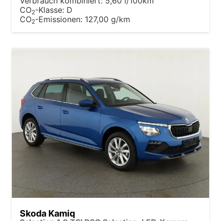
Verbrauch kombiniert:
5,60 l/100km
CO
-Klasse:
D
2
CO
-Emissionen:
127,00 g/km
2
Skoda Kamiq