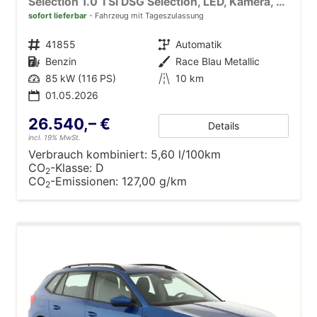
Selection 1.0 TSI DSG Selection, LED, Kamera, ACC, Side, Winter
sofort lieferbar
Fahrzeug mit Tageszulassung
Fahrzeugnr.
41855
Getriebe
Automatik
Kraftstoff
Benzin
Außenfarbe
Race Blau Metallic
Leistung
85 kW (116 PS)
Kilometerstand
10 km
01.05.2026
26.540,– €
Details
incl. 19% MwSt.
Verbrauch kombiniert:
5,60 l/100km
CO
-Klasse:
D
2
CO
-Emissionen:
127,00 g/km
2