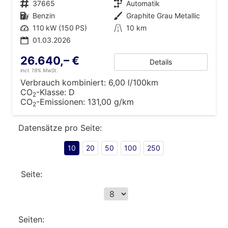
Fahrzeugnr.
37665
Getriebe
Automatik
Kraftstoff
Benzin
Außenfarbe
Graphite Grau Metallic
Leistung
110 kW (150 PS)
Kilometerstand
10 km
01.03.2026
26.640,– €
Details
incl. 19% MwSt.
Verbrauch kombiniert:
6,00 l/100km
CO
-Klasse:
D
2
CO
-Emissionen:
131,00 g/km
2
Datensätze pro Seite:
10
20
50
100
250
Seite:
Seiten: