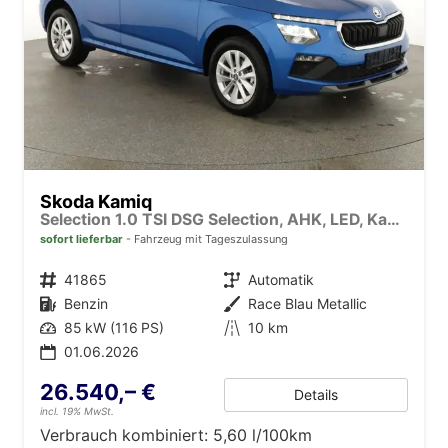
Skoda Kamiq
Selection 1.0 TSI DSG Selection, AHK, LED, Kamera, Winter, 16-Zoll, 4 J.-Garantie
sofort lieferbar
Fahrzeug mit Tageszulassung
Fahrzeugnr.
41865
Getriebe
Automatik
Kraftstoff
Benzin
Außenfarbe
Race Blau Metallic
Leistung
85 kW (116 PS)
Kilometerstand
10 km
01.06.2026
26.540,– €
Details
incl. 19% MwSt.
Verbrauch kombiniert:
5,60 l/100km