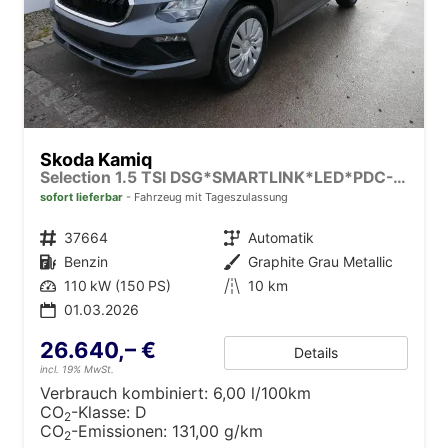
Skoda Kamiq
Selection 1.5 TSI DSG*SMARTLINK*LED*PDC-HI*TEMPOMAT*SHZ*KLIMA
sofort lieferbar
Fahrzeug mit Tageszulassung
Fahrzeugnr.
37664
Getriebe
Automatik
Kraftstoff
Benzin
Außenfarbe
Graphite Grau Metallic
Leistung
110 kW (150 PS)
Kilometerstand
10 km
01.03.2026
26.640,– €
Details
incl. 19% MwSt.
Verbrauch kombiniert:
6,00 l/100km
CO
-Klasse:
D
2
CO
-Emissionen:
131,00 g/km
2