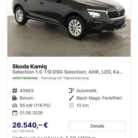
Skoda Kamiq
Selection 1.0 TSI DSG Selection, AHK, LED, Kamera, Winter, 16-Zoll, 4 J.-Garantie
sofort lieferbar
Fahrzeug mit Tageszulassung
Fahrzeugnr.
40883
Getriebe
Automatik
Kraftstoff
Benzin
Außenfarbe
Black Magic Perleffekt
Leistung
85 kW (116 PS)
Kilometerstand
10 km
01.06.2026
26.540,– €
Details
incl. 19% MwSt.