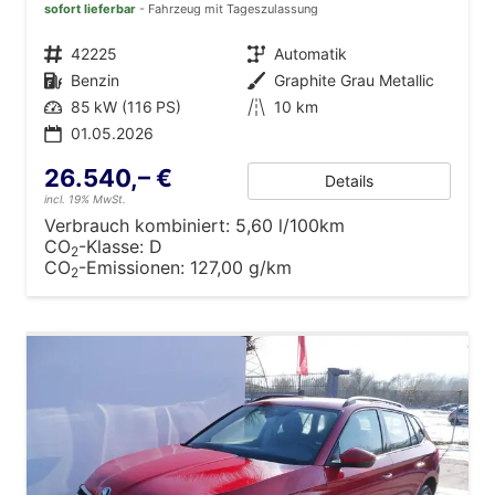
sofort lieferbar
Fahrzeug mit Tageszulassung
Fahrzeugnr.
42225
Getriebe
Automatik
Kraftstoff
Benzin
Außenfarbe
Graphite Grau Metallic
Leistung
85 kW (116 PS)
Kilometerstand
10 km
01.05.2026
26.540,– €
Details
incl. 19% MwSt.
Verbrauch kombiniert:
5,60 l/100km
CO
-Klasse:
D
2
CO
-Emissionen:
127,00 g/km
2