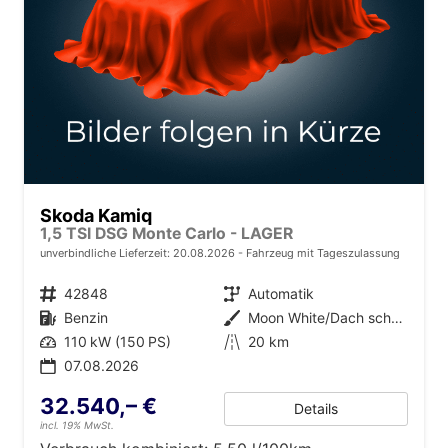
Skoda Kamiq
1,5 TSI DSG Monte Carlo - LAGER
unverbindliche Lieferzeit:
20.08.2026
Fahrzeug mit Tageszulassung
Fahrzeugnr.
42848
Getriebe
Automatik
Kraftstoff
Benzin
Außenfarbe
Moon White/Dach schwarz Metallic (2Y1Z)
Leistung
110 kW (150 PS)
Kilometerstand
20 km
07.08.2026
32.540,– €
Details
incl. 19% MwSt.