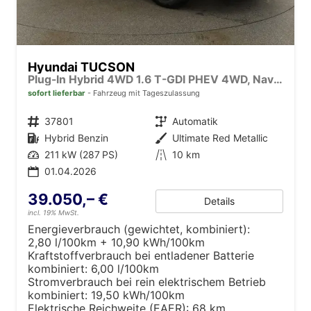
Hyundai TUCSON
Plug-In Hybrid 4WD 1.6 T-GDI PHEV 4WD, Navi, Kamera, Side, Winter
sofort lieferbar
Fahrzeug mit Tageszulassung
Fahrzeugnr.
37801
Getriebe
Automatik
Kraftstoff
Hybrid Benzin
Außenfarbe
Ultimate Red Metallic
Leistung
211 kW (287 PS)
Kilometerstand
10 km
01.04.2026
39.050,– €
Details
incl. 19% MwSt.
Energieverbrauch (gewichtet, kombiniert):
2,80 l/100km + 10,90 kWh/100km
Kraftstoffverbrauch bei entladener Batterie
kombiniert:
6,00 l/100km
Stromverbrauch bei rein elektrischem Betrieb
kombiniert:
19,50 kWh/100km
Elektrische Reichweite (EAER):
68 km