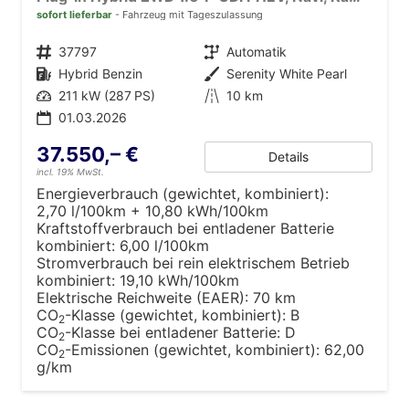
sofort lieferbar
Fahrzeug mit Tageszulassung
Fahrzeugnr.
37797
Getriebe
Automatik
Kraftstoff
Hybrid Benzin
Außenfarbe
Serenity White Pearl
Leistung
211 kW (287 PS)
Kilometerstand
10 km
01.03.2026
37.550,– €
Details
incl. 19% MwSt.
Energieverbrauch (gewichtet, kombiniert):
2,70 l/100km + 10,80 kWh/100km
Kraftstoffverbrauch bei entladener Batterie
kombiniert:
6,00 l/100km
Stromverbrauch bei rein elektrischem Betrieb
kombiniert:
19,10 kWh/100km
Elektrische Reichweite (EAER):
70 km
CO
-Klasse (gewichtet, kombiniert):
B
2
CO
-Klasse bei entladener Batterie:
D
2
CO
-Emissionen (gewichtet, kombiniert):
62,00
2
g/km