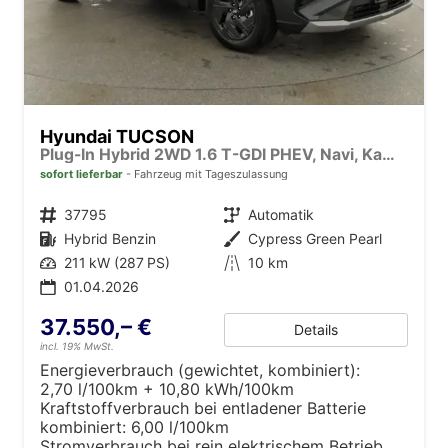
Hyundai TUCSON
Plug-In Hybrid 2WD 1.6 T-GDI PHEV, Navi, Kamera, Side, Winter
sofort lieferbar
Fahrzeug mit Tageszulassung
Fahrzeugnr.
37795
Getriebe
Automatik
Kraftstoff
Hybrid Benzin
Außenfarbe
Cypress Green Pearl
Leistung
211 kW (287 PS)
Kilometerstand
10 km
01.04.2026
37.550,– €
Details
incl. 19% MwSt.
Energieverbrauch (gewichtet, kombiniert):
2,70 l/100km + 10,80 kWh/100km
Kraftstoffverbrauch bei entladener Batterie
kombiniert:
6,00 l/100km
Stromverbrauch bei rein elektrischem Betrieb