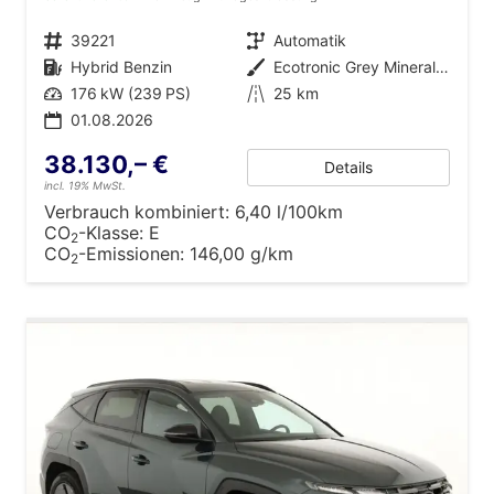
Fahrzeugnr.
39221
Getriebe
Automatik
Kraftstoff
Hybrid Benzin
Außenfarbe
Ecotronic Grey Mineraleffekt
Leistung
176 kW (239 PS)
Kilometerstand
25 km
01.08.2026
38.130,– €
Details
incl. 19% MwSt.
Verbrauch kombiniert:
6,40 l/100km
CO
-Klasse:
E
2
CO
-Emissionen:
146,00 g/km
2