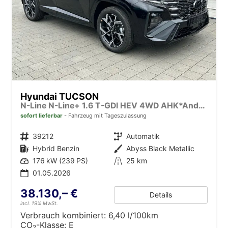
Hyundai TUCSON
N-Line N-Line+ 1.6 T-GDI HEV 4WD AHK*Android Auto*HUD*Navi*SHZ*Matrix*KRELL*3Z Klimaauto*Kamera*Keyless*E-Heck
sofort lieferbar
Fahrzeug mit Tageszulassung
Fahrzeugnr.
39212
Getriebe
Automatik
Kraftstoff
Hybrid Benzin
Außenfarbe
Abyss Black Metallic
Leistung
176 kW (239 PS)
Kilometerstand
25 km
01.05.2026
38.130,– €
Details
incl. 19% MwSt.
Verbrauch kombiniert:
6,40 l/100km
CO
-Klasse:
E
2