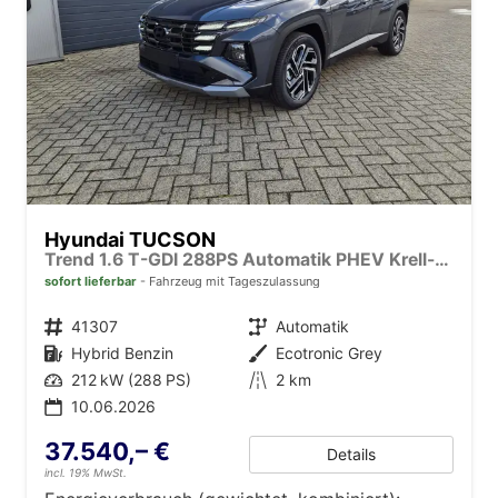
Hyundai TUCSON
Trend 1.6 T-GDI 288PS Automatik PHEV Krell-Sound Teill-Leder elektr. Heckklappe ACC Klimaautomatik Sitzheizung Lenkrandheizung Navi PDC v+h Rückf.Kamera Apple CarPlay + Android Auto 2xKeyless 19-LM vollelektr. Reichweite 68KM
sofort lieferbar
Fahrzeug mit Tageszulassung
Fahrzeugnr.
41307
Getriebe
Automatik
Kraftstoff
Hybrid Benzin
Außenfarbe
Ecotronic Grey
Leistung
212 kW (288 PS)
Kilometerstand
2 km
10.06.2026
37.540,– €
Details
incl. 19% MwSt.