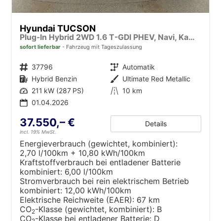
Hyundai TUCSON
Plug-In Hybrid 2WD 1.6 T-GDI PHEV, Navi, Kamera, Side, Winter
sofort lieferbar
Fahrzeug mit Tageszulassung
Fahrzeugnr.
37796
Getriebe
Automatik
Kraftstoff
Hybrid Benzin
Außenfarbe
Ultimate Red Metallic
Leistung
211 kW (287 PS)
Kilometerstand
10 km
01.04.2026
37.550,– €
Details
incl. 19% MwSt.
Energieverbrauch (gewichtet, kombiniert):
2,70 l/100km + 10,80 kWh/100km
Kraftstoffverbrauch bei entladener Batterie
kombiniert:
6,00 l/100km
Stromverbrauch bei rein elektrischem Betrieb
kombiniert:
12,00 kWh/100km
Elektrische Reichweite (EAER):
67 km
CO
-Klasse (gewichtet, kombiniert):
B
2
CO
-Klasse bei entladener Batterie:
D
2