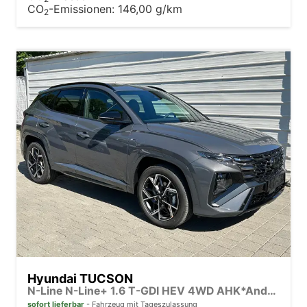
CO
-Emissionen:
146,00 g/km
2
Hyundai TUCSON
N-Line N-Line+ 1.6 T-GDI HEV 4WD AHK*Android Auto*HUD*Navi*SHZ*Matrix*KRELL*3Z Klimaauto*Kamera*Keyless*E-Heck
sofort lieferbar
Fahrzeug mit Tageszulassung