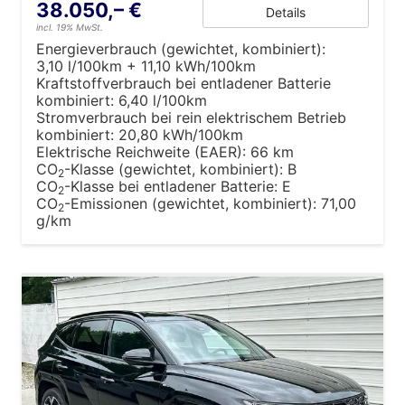
38.050,– €
Details
incl. 19% MwSt.
Energieverbrauch (gewichtet, kombiniert):
3,10 l/100km + 11,10 kWh/100km
Kraftstoffverbrauch bei entladener Batterie
kombiniert:
6,40 l/100km
Stromverbrauch bei rein elektrischem Betrieb
kombiniert:
20,80 kWh/100km
Elektrische Reichweite (EAER):
66 km
CO
-Klasse (gewichtet, kombiniert):
B
2
CO
-Klasse bei entladener Batterie:
E
2
CO
-Emissionen (gewichtet, kombiniert):
71,00
2
g/km