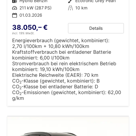
Kraftstoff
Hybrid Benzin
Außenfarbe
Ecotronic Grey Pearl
Leistung
211 kW (287 PS)
Kilometerstand
10 km
01.03.2026
38.050,– €
Details
incl. 19% MwSt.
Energieverbrauch (gewichtet, kombiniert):
2,70 l/100km + 10,80 kWh/100km
Kraftstoffverbrauch bei entladener Batterie
kombiniert:
6,00 l/100km
Stromverbrauch bei rein elektrischem Betrieb
kombiniert:
19,10 kWh/100km
Elektrische Reichweite (EAER):
70 km
CO
-Klasse (gewichtet, kombiniert):
B
2
CO
-Klasse bei entladener Batterie:
D
2
CO
-Emissionen (gewichtet, kombiniert):
62,00
2
g/km