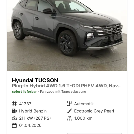
Hyundai TUCSON
Plug-In Hybrid 4WD 1.6 T-GDI PHEV 4WD, Navi, Kamera, Side, Winter
sofort lieferbar
Fahrzeug mit Tageszulassung
Fahrzeugnr.
41737
Getriebe
Automatik
Kraftstoff
Hybrid Benzin
Außenfarbe
Ecotronic Grey Pearl
Leistung
211 kW (287 PS)
Kilometerstand
1.000 km
01.04.2026