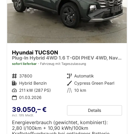
Hyundai TUCSON
Plug-In Hybrid 4WD 1.6 T-GDI PHEV 4WD, Navi, Kamera, Side, Winter
sofort lieferbar
Fahrzeug mit Tageszulassung
Fahrzeugnr.
37800
Getriebe
Automatik
Kraftstoff
Hybrid Benzin
Außenfarbe
Cypress Green Pearl
Leistung
211 kW (287 PS)
Kilometerstand
10 km
01.03.2026
39.050,– €
Details
incl. 19% MwSt.
Energieverbrauch (gewichtet, kombiniert):
2,80 l/100km + 10,90 kWh/100km
Kraftstoffverbrauch bei entladener Batterie