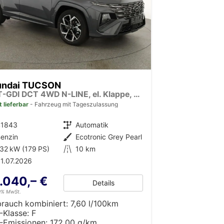
undai TUCSON
1.6 T-GDI DCT 4WD N-LINE, el. Klappe, Teilleder, Navi, Kamera, ACC
t lieferbar
Fahrzeug mit Tageszulassung
41843
Getriebe
Automatik
enzin
Außenfarbe
Ecotronic Grey Pearl
32 kW (179 PS)
Kilometerstand
10 km
1.07.2026
.040,– €
Details
19% MwSt.
brauch kombiniert:
7,60 l/100km
-Klasse:
F
-Emissionen:
172,00 g/km