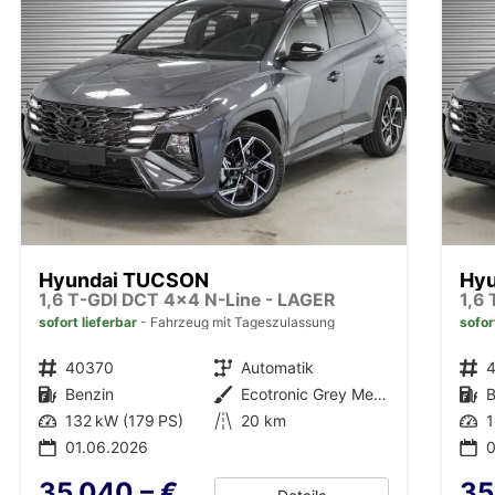
Hyundai TUCSON
Hy
1,6 T-GDI DCT 4x4 N-Line - LAGER
1,6
sofort lieferbar
Fahrzeug mit Tageszulassung
sofor
Fahrzeugnr.
40370
Getriebe
Automatik
Fahrzeugnr.
Kraftstoff
Benzin
Außenfarbe
Ecotronic Grey Metallic (PE2)
Kraftstoff
B
Leistung
132 kW (179 PS)
Kilometerstand
20 km
Leistung
1
01.06.2026
0
35.040,– €
35