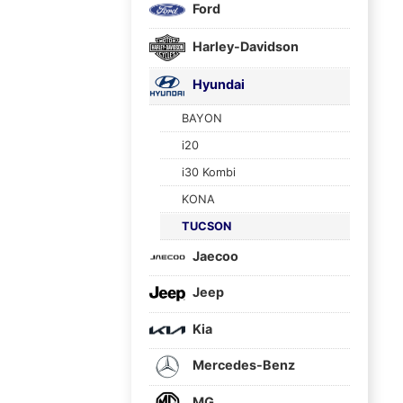
Ford
Harley-Davidson
Hyundai
BAYON
i20
i30 Kombi
KONA
TUCSON
Jaecoo
Jeep
Kia
Mercedes-Benz
MG