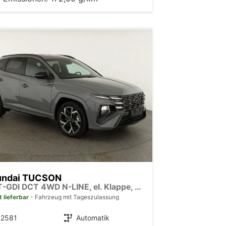
undai TUCSON
1.6 T-GDI DCT 4WD N-LINE, el. Klappe, Teilleder, Navi, Kamera, ACC
t lieferbar
Fahrzeug mit Tageszulassung
42581
Getriebe
Automatik