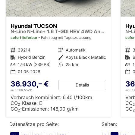
Hyundai TUCSON
Hy
N-Line N-Line+ 1.6 T-GDI HEV 4WD Android Auto*HUD*Navi*SHZ*Matrix*KRELL*3Z Klimaauto*Kamera*Keyless*E-Heck
sofort lieferbar
Fahrzeug mit Tageszulassung
sofor
Fahrzeugnr.
39214
Getriebe
Automatik
Fahrzeugnr.
Kraftstoff
Hybrid Benzin
Außenfarbe
Abyss Black Metallic
Kraftstoff
B
Leistung
176 kW (239 PS)
Kilometerstand
25 km
Leistung
1
01.05.2026
0
36.930,– €
36
Details
incl. 19% MwSt.
incl. 
Verbrauch kombiniert:
6,40 l/100km
Ver
CO
-Klasse:
E
CO
2
2
CO
-Emissionen:
146,00 g/km
CO
2
2
Datensätze pro Seite:
Seiten: