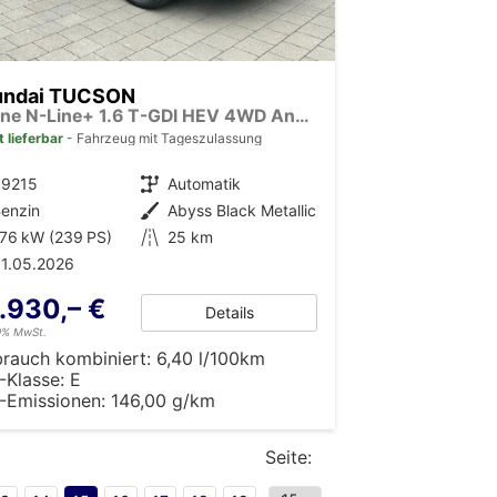
undai TUCSON
N-Line N-Line+ 1.6 T-GDI HEV 4WD Android Auto*HUD*Navi*SHZ*Matrix*KRELL*3Z Klimaauto*Kamera*Keyless*E-Heck
t lieferbar
Fahrzeug mit Tageszulassung
39215
Getriebe
Automatik
enzin
Außenfarbe
Abyss Black Metallic
76 kW (239 PS)
Kilometerstand
25 km
1.05.2026
.930,– €
Details
19% MwSt.
brauch kombiniert:
6,40 l/100km
-Klasse:
E
-Emissionen:
146,00 g/km
Seite: