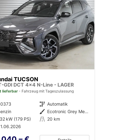
undai TUCSON
 T-GDI DCT 4x4 N-Line - LAGER
t lieferbar
Fahrzeug mit Tageszulassung
40373
Getriebe
Automatik
enzin
Außenfarbe
Ecotronic Grey Metallic (PE2)
32 kW (179 PS)
Kilometerstand
20 km
1.06.2026
.040,– €