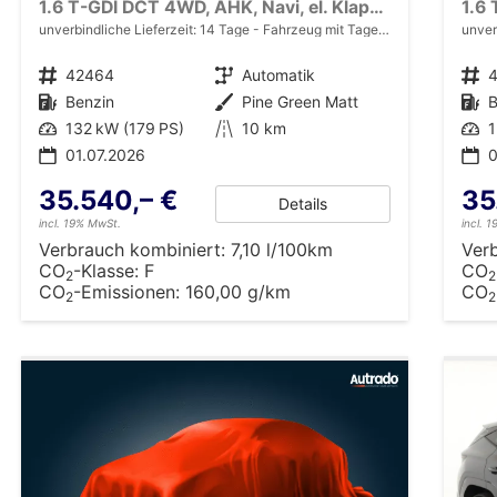
1.6 T-GDI DCT 4WD, AHK, Navi, el. Klappe, Kamera, Side, Winter, 19-Zoll
unverbindliche Lieferzeit:
14 Tage
Fahrzeug mit Tageszulassung
unver
Fahrzeugnr.
42464
Getriebe
Automatik
Fahrzeugnr.
Kraftstoff
Benzin
Außenfarbe
Pine Green Matt
Kraftstoff
B
Leistung
132 kW (179 PS)
Kilometerstand
10 km
Leistung
1
01.07.2026
0
35.540,– €
35
Details
incl. 19% MwSt.
incl. 
Verbrauch kombiniert:
7,10 l/100km
Ver
CO
-Klasse:
F
CO
2
2
CO
-Emissionen:
160,00 g/km
CO
2
2