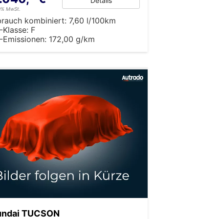
Details
19% MwSt.
brauch kombiniert:
7,60 l/100km
-Klasse:
F
-Emissionen:
172,00 g/km
undai TUCSON