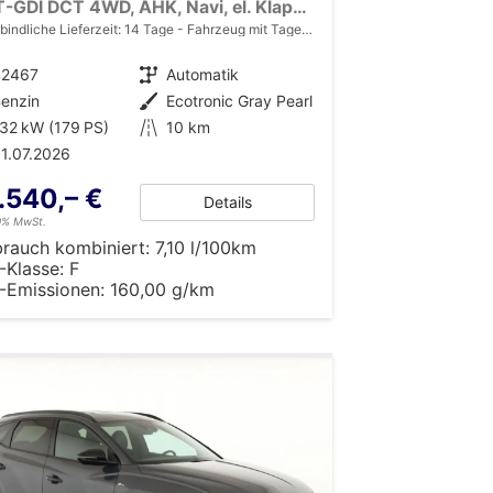
1.6 T-GDI DCT 4WD, AHK, Navi, el. Klappe, Kamera, Side, Winter, 19-Zoll
bindliche Lieferzeit:
14 Tage
Fahrzeug mit Tageszulassung
42467
Getriebe
Automatik
enzin
Außenfarbe
Ecotronic Gray Pearl
32 kW (179 PS)
Kilometerstand
10 km
1.07.2026
.540,– €
Details
19% MwSt.
brauch kombiniert:
7,10 l/100km
-Klasse:
F
-Emissionen:
160,00 g/km