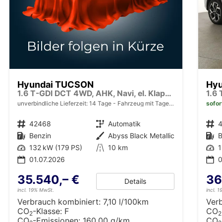
Hyundai TUCSON
Hy
1.6 T-GDI DCT 4WD, AHK, Navi, el. Klappe, Kamera, Side, Winter, 19-Zoll
unverbindliche Lieferzeit:
14 Tage
Fahrzeug mit Tageszulassung
sofor
Fahrzeugnr.
42468
Getriebe
Automatik
Fahrzeugnr.
Kraftstoff
Benzin
Außenfarbe
Abyss Black Metallic
Kraftstoff
B
Leistung
132 kW (179 PS)
Kilometerstand
10 km
Leistung
1
01.07.2026
0
35.540,– €
36
Details
incl. 19% MwSt.
incl. 
Verbrauch kombiniert:
7,10 l/100km
Ver
CO
-Klasse:
F
CO
2
2
CO
-Emissionen:
160,00 g/km
CO