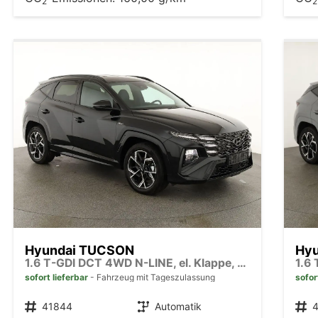
2
2
Hyundai TUCSON
Hy
1.6 T-GDI DCT 4WD N-LINE, el. Klappe, Teilleder, Navi, Kamera, ACC
sofort lieferbar
Fahrzeug mit Tageszulassung
sofor
Fahrzeugnr.
41844
Getriebe
Automatik
Fahrzeugnr.