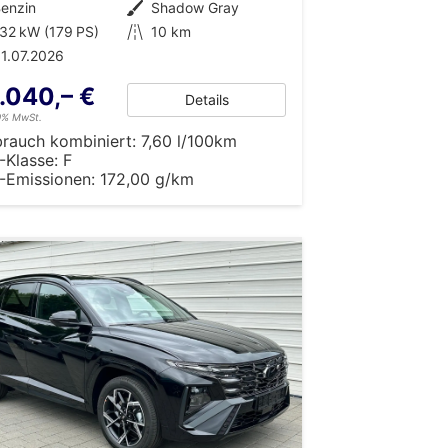
enzin
Außenfarbe
Shadow Gray
32 kW (179 PS)
Kilometerstand
10 km
1.07.2026
.040,– €
Details
19% MwSt.
brauch kombiniert:
7,60 l/100km
-Klasse:
F
-Emissionen:
172,00 g/km