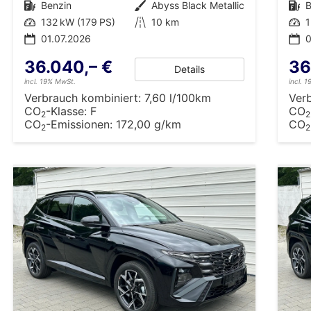
Kraftstoff
Benzin
Außenfarbe
Abyss Black Metallic
Kraftstoff
B
Leistung
132 kW (179 PS)
Kilometerstand
10 km
Leistung
1
01.07.2026
0
36.040,– €
36
Details
incl. 19% MwSt.
incl. 
Verbrauch kombiniert:
7,60 l/100km
Ver
CO
-Klasse:
F
CO
2
2
CO
-Emissionen:
172,00 g/km
CO
2
2