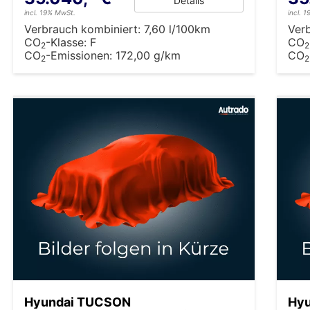
Details
incl. 19% MwSt.
incl. 
Verbrauch kombiniert:
7,60 l/100km
Ver
CO
-Klasse:
F
CO
2
2
CO
-Emissionen:
172,00 g/km
CO
2
2
Hyundai TUCSON
Hy