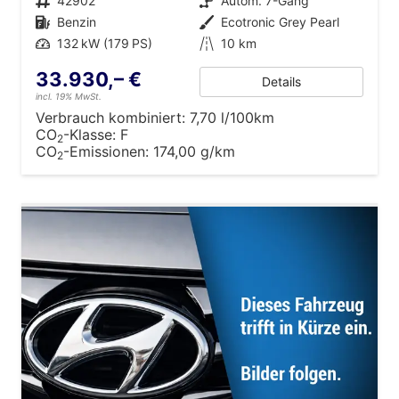
Fahrzeugnr.
42902
Getriebe
Autom. 7-Gang
Kraftstoff
Benzin
Außenfarbe
Ecotronic Grey Pearl
Leistung
132 kW (179 PS)
Kilometerstand
10 km
33.930,– €
Details
incl. 19% MwSt.
Verbrauch kombiniert:
7,70 l/100km
CO
-Klasse:
F
2
CO
-Emissionen:
174,00 g/km
2