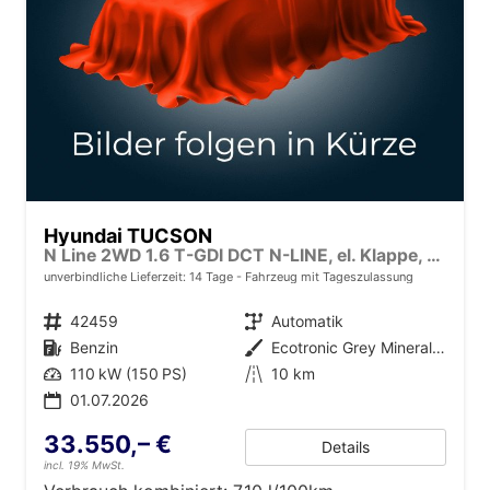
Hyundai TUCSON
N Line 2WD 1.6 T-GDI DCT N-LINE, el. Klappe, Navi, Kamera, Side, Winter
unverbindliche Lieferzeit:
14 Tage
Fahrzeug mit Tageszulassung
Fahrzeugnr.
42459
Getriebe
Automatik
Kraftstoff
Benzin
Außenfarbe
Ecotronic Grey Mineraleffekt
Leistung
110 kW (150 PS)
Kilometerstand
10 km
01.07.2026
33.550,– €
Details
incl. 19% MwSt.