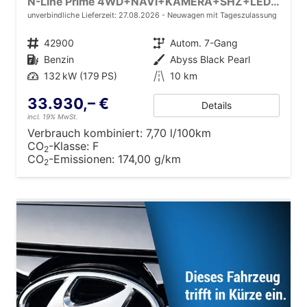
N-Line Prime 4WD+NAVI+KAMERA+SHZ+LED+19''ALU+PDC
unverbindliche Lieferzeit:
27.08.2026
Neuwagen mit Tageszulassung
Fahrzeugnr.
42900
Getriebe
Autom. 7-Gang
Kraftstoff
Benzin
Außenfarbe
Abyss Black Pearl
Leistung
132 kW (179 PS)
Kilometerstand
10 km
33.930,– €
Details
incl. 19% MwSt.
Verbrauch kombiniert:
7,70 l/100km
CO
-Klasse:
F
2
CO
-Emissionen:
174,00 g/km
2