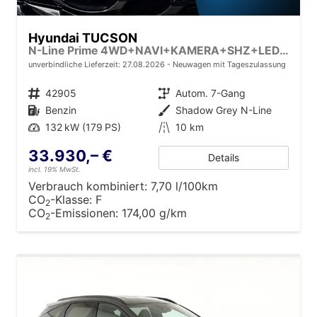
Hyundai TUCSON
N-Line Prime 4WD+NAVI+KAMERA+SHZ+LED+19''ALU+PDC
unverbindliche Lieferzeit:
27.08.2026
Neuwagen mit Tageszulassung
Fahrzeugnr.
42905
Getriebe
Autom. 7-Gang
Kraftstoff
Benzin
Außenfarbe
Shadow Grey N-Line
Leistung
132 kW (179 PS)
Kilometerstand
10 km
33.930,– €
Details
incl. 19% MwSt.
Verbrauch kombiniert:
7,70 l/100km
CO
-Klasse:
F
2
CO
-Emissionen:
174,00 g/km
2