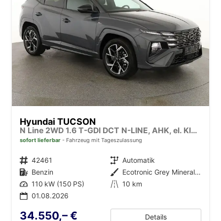
Hyundai TUCSON
N Line 2WD 1.6 T-GDI DCT N-LINE, AHK, el. Klappe, Navi, Kamera, Side, Winter
sofort lieferbar
Fahrzeug mit Tageszulassung
Fahrzeugnr.
42461
Getriebe
Automatik
Kraftstoff
Benzin
Außenfarbe
Ecotronic Grey Mineraleffekt
Leistung
110 kW (150 PS)
Kilometerstand
10 km
01.08.2026
34.550,– €
Details