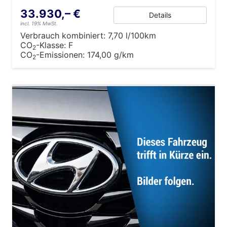
33.930,– €
Details
incl. 19% MwSt.
Verbrauch kombiniert:
7,70 l/100km
CO
-Klasse:
F
2
CO
-Emissionen:
174,00 g/km
2