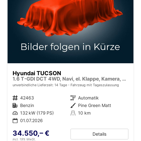
Hyundai TUCSON
1.6 T-GDI DCT 4WD, Navi, el. Klappe, Kamera, Side, Winter, 19-Zoll
unverbindliche Lieferzeit:
14 Tage
Fahrzeug mit Tageszulassung
Fahrzeugnr.
42463
Getriebe
Automatik
Kraftstoff
Benzin
Außenfarbe
Pine Green Matt
Leistung
132 kW (179 PS)
Kilometerstand
10 km
01.07.2026
34.550,– €
Details
incl. 19% MwSt.