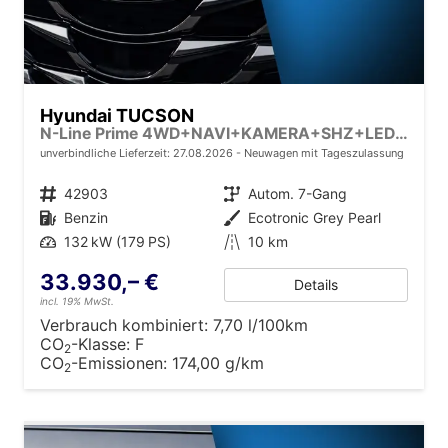
Hyundai TUCSON
N-Line Prime 4WD+NAVI+KAMERA+SHZ+LED+19''ALU+PDC
unverbindliche Lieferzeit:
27.08.2026
Neuwagen mit Tageszulassung
Fahrzeugnr.
42903
Getriebe
Autom. 7-Gang
Kraftstoff
Benzin
Außenfarbe
Ecotronic Grey Pearl
Leistung
132 kW (179 PS)
Kilometerstand
10 km
33.930,– €
Details
incl. 19% MwSt.
Verbrauch kombiniert:
7,70 l/100km
CO
-Klasse:
F
2
CO
-Emissionen:
174,00 g/km
2