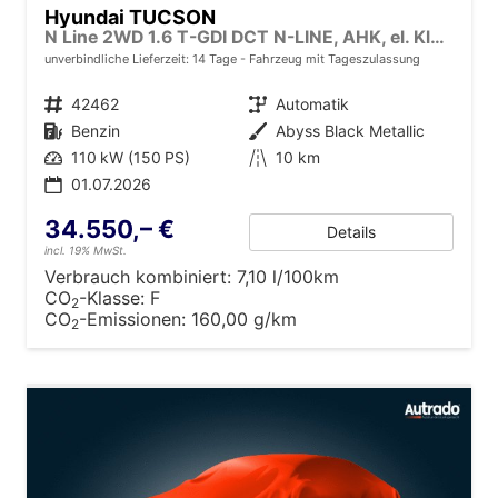
Hyundai TUCSON
N Line 2WD 1.6 T-GDI DCT N-LINE, AHK, el. Klappe, Navi, Kamera, Side, Winter
unverbindliche Lieferzeit:
14 Tage
Fahrzeug mit Tageszulassung
Fahrzeugnr.
42462
Getriebe
Automatik
Kraftstoff
Benzin
Außenfarbe
Abyss Black Metallic
Leistung
110 kW (150 PS)
Kilometerstand
10 km
01.07.2026
34.550,– €
Details
incl. 19% MwSt.
Verbrauch kombiniert:
7,10 l/100km
CO
-Klasse:
F
2
CO
-Emissionen:
160,00 g/km
2