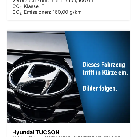
Verbrauch kombiniert:
7,10 l/100km
CO
-Klasse:
F
2
CO
-Emissionen:
160,00 g/km
2
Hyundai TUCSON