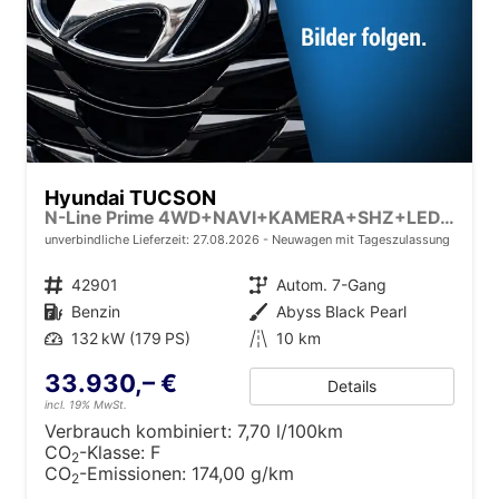
Hyundai TUCSON
N-Line Prime 4WD+NAVI+KAMERA+SHZ+LED+19''ALU+PDC
unverbindliche Lieferzeit:
27.08.2026
Neuwagen mit Tageszulassung
Fahrzeugnr.
42901
Getriebe
Autom. 7-Gang
Kraftstoff
Benzin
Außenfarbe
Abyss Black Pearl
Leistung
132 kW (179 PS)
Kilometerstand
10 km
33.930,– €
Details
incl. 19% MwSt.
Verbrauch kombiniert:
7,70 l/100km
CO
-Klasse:
F
2
CO
-Emissionen:
174,00 g/km
2