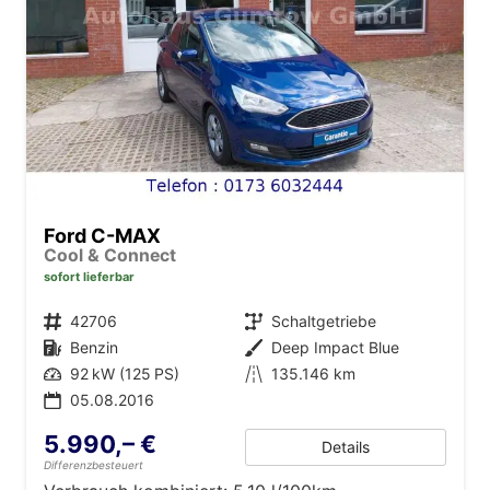
Ford C-MAX
Cool & Connect
sofort lieferbar
Fahrzeugnr.
42706
Getriebe
Schaltgetriebe
Kraftstoff
Benzin
Außenfarbe
Deep Impact Blue
Leistung
92 kW (125 PS)
Kilometerstand
135.146 km
05.08.2016
5.990,– €
Details
Differenzbesteuert