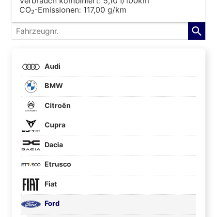
Verbrauch kombiniert:
5,10 l/100km
CO
-Emissionen:
117,00 g/km
2
Fahrzeugnr.
Audi
BMW
Citroën
Cupra
Dacia
Etrusco
Fiat
Ford