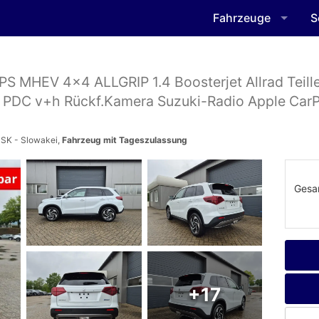
Fahrzeuge
S
S MHEV 4x4 ALLGRIP 1.4 Boosterjet Allrad Teille
 PDC v+h Rückf.Kamera Suzuki-Radio Apple CarP
 SK - Slowakei,
Fahrzeug mit Tageszulassung
Gesa
+17