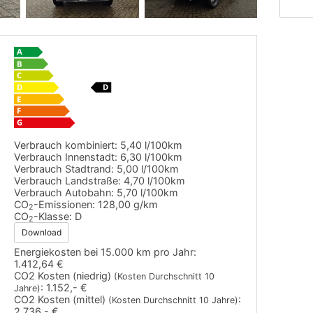
Verbrauch kombiniert:
5,40 l/100km
Verbrauch Innenstadt:
6,30 l/100km
Verbrauch Stadtrand:
5,00 l/100km
Verbrauch Landstraße:
4,70 l/100km
Verbrauch Autobahn:
5,70 l/100km
CO
-Emissionen:
128,00 g/km
2
CO
-Klasse:
D
2
Download
Energiekosten bei 15.000 km pro Jahr:
1.412,64 €
CO2 Kosten (niedrig)
(Kosten Durchschnitt 10
:
1.152,- €
Jahre)
CO2 Kosten (mittel)
:
(Kosten Durchschnitt 10 Jahre)
2.736,- €