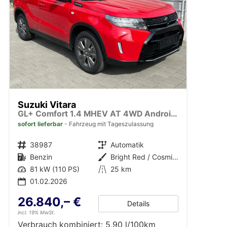
Suzuki Vitara
GL+ Comfort 1.4 MHEV AT 4WD Android Auto*Navi*SHZ*ACC*Kamera*Klimauto*LED*PrivacyGlas
sofort lieferbar
Fahrzeug mit Tageszulassung
Fahrzeugnr.
38987
Getriebe
Automatik
Kraftstoff
Benzin
Außenfarbe
Bright Red / Cosmic Black Pearl Metallic
Leistung
81 kW (110 PS)
Kilometerstand
25 km
01.02.2026
26.840,– €
Details
incl. 19% MwSt.
Verbrauch kombiniert:
5,90 l/100km