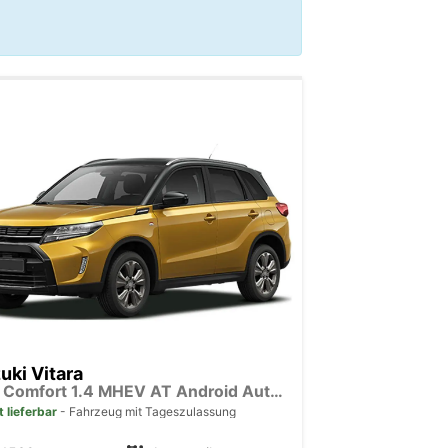
uki Vitara
GL+ Comfort 1.4 MHEV AT Android Auto*Navi*SHZ*ACC*Kamera*Klimauto*LED*PrivacyGlas
t lieferbar
Fahrzeug mit Tageszulassung