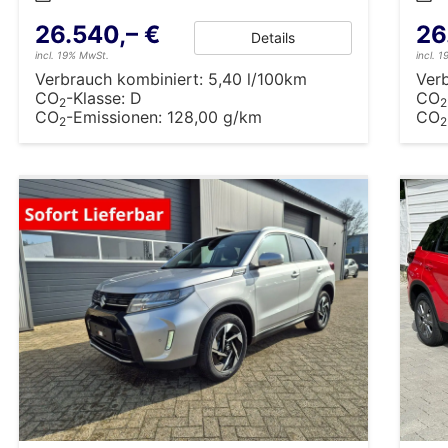
26.540,– €
26
Details
incl. 19% MwSt.
incl. 
Verbrauch kombiniert:
5,40 l/100km
Ver
CO
-Klasse:
D
CO
2
2
CO
-Emissionen:
128,00 g/km
CO
2
2