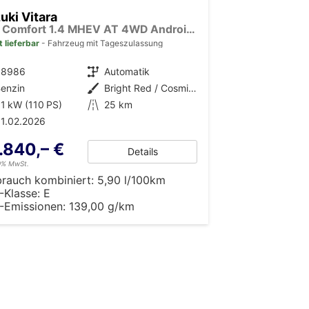
uki Vitara
GL+ Comfort 1.4 MHEV AT 4WD Android Auto*Navi*SHZ*ACC*Kamera*Klimauto*LED*PrivacyGlas
t lieferbar
Fahrzeug mit Tageszulassung
38986
Getriebe
Automatik
enzin
Außenfarbe
Bright Red / Cosmic Black Pearl Metallic
1 kW (110 PS)
Kilometerstand
25 km
1.02.2026
.840,– €
Details
19% MwSt.
brauch kombiniert:
5,90 l/100km
-Klasse:
E
-Emissionen:
139,00 g/km