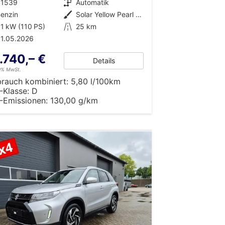
41539
Getriebe
Automatik
enzin
Außenfarbe
Solar Yellow Pearl Metallic / Cosmic Black Pearl Metallic
1 kW (110 PS)
Kilometerstand
25 km
1.05.2026
.740,– €
Details
19% MwSt.
brauch kombiniert:
5,80 l/100km
-Klasse:
D
-Emissionen:
130,00 g/km