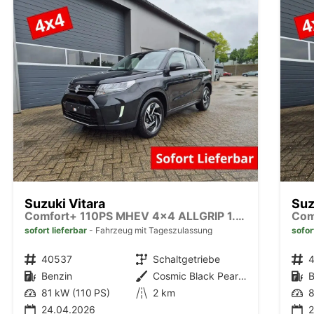
Suzuki Vitara
Suz
Comfort+ 110PS MHEV 4x4 ALLGRIP 1.4 Boosterjet Allrad Teilleder mit Alcantara Navi Klimaautomatik Sitzheizung ACC PDC v+h Rückf.Kamera Suzuki-Radio Apple CarPlay Android Auto Touchscreen 2xKeyless 17-LM
sofort lieferbar
Fahrzeug mit Tageszulassung
sofor
Fahrzeugnr.
40537
Getriebe
Schaltgetriebe
Fahrzeugnr.
Kraftstoff
Benzin
Außenfarbe
Cosmic Black Pearl Metallic
Kraftstoff
B
Leistung
81 kW (110 PS)
Kilometerstand
2 km
Leistung
8
24.04.2026