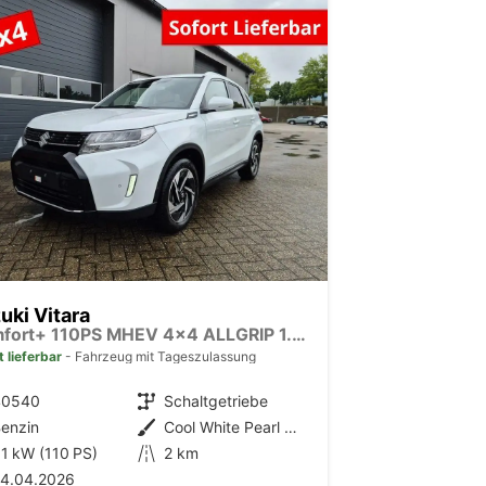
uki Vitara
Comfort+ 110PS MHEV 4x4 ALLGRIP 1.4 Boosterjet Allrad Teilleder mit Alcantara Navi Klimaautomatik Sitzheizung ACC PDC v+h Rückf.Kamera Suzuki-Radio Apple CarPlay Android Auto Touchscreen 2xKeyless 17-LM
t lieferbar
Fahrzeug mit Tageszulassung
40540
Getriebe
Schaltgetriebe
enzin
Außenfarbe
Cool White Pearl Metallic
1 kW (110 PS)
Kilometerstand
2 km
24.04.2026