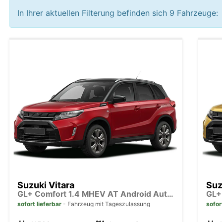
In Ihrer aktuellen Filterung befinden sich
9
Fahrzeuge:
Suzuki Vitara
Suz
GL+ Comfort 1.4 MHEV AT Android Auto*Navi*SHZ*ACC*Kamera*Klimauto*LED*PrivacyGlas
sofort lieferbar
Fahrzeug mit Tageszulassung
sofor