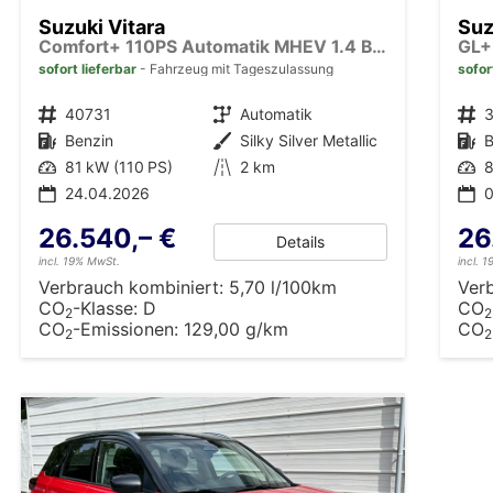
Suzuki Vitara
Suz
Comfort+ 110PS Automatik MHEV 1.4 Boosterjet Teilleder Navi Klimaautomatik Sitzheizung ACC PDC v+h Rückf.Kamera Suzuki-Radio Apple CarPlay Android Auto Touchscreen 2xKeyless 17-LM
sofort lieferbar
Fahrzeug mit Tageszulassung
sofor
Fahrzeugnr.
40731
Getriebe
Automatik
Fahrzeugnr.
Kraftstoff
Benzin
Außenfarbe
Silky Silver Metallic
Kraftstoff
B
Leistung
81 kW (110 PS)
Kilometerstand
2 km
Leistung
8
24.04.2026
0
26.540,– €
26
Details
incl. 19% MwSt.
incl. 
Verbrauch kombiniert:
5,70 l/100km
Ver
CO
-Klasse:
D
CO
2
2
CO
-Emissionen:
129,00 g/km
CO
2
2