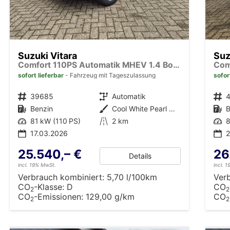
Suzuki Vitara
Suz
Comfort 110PS Automatik MHEV 1.4 Boosterjet Klimaautomatik Sitzheizung Navi ACC PDC Rückf.Kamera Suzuki-Radio Apple CarPlay Android Auto Touchscreen 2xKeyless 17-LM
sofort lieferbar
Fahrzeug mit Tageszulassung
sofor
Fahrzeugnr.
39685
Getriebe
Automatik
Fahrzeugnr.
Kraftstoff
Benzin
Außenfarbe
Cool White Pearl Metallic
Kraftstoff
B
Leistung
81 kW (110 PS)
Kilometerstand
2 km
Leistung
8
17.03.2026
25.540,– €
26
Details
incl. 19% MwSt.
incl. 
Verbrauch kombiniert:
5,70 l/100km
Ver
CO
-Klasse:
D
CO
2
2
CO
-Emissionen:
129,00 g/km
CO
2
2