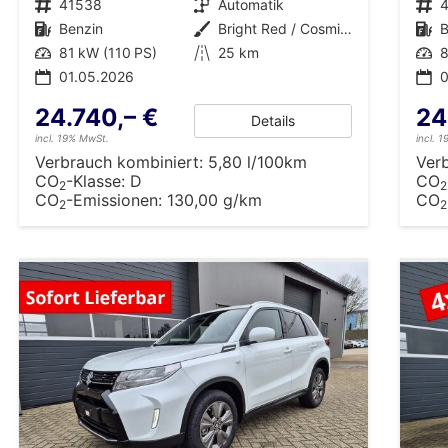
Fahrzeugnr.
41538
Getriebe
Automatik
Fahrzeugnr.
Kraftstoff
Benzin
Außenfarbe
Bright Red / Cosmic Black Pearl Metallic
Kraftstoff
B
Leistung
81 kW (110 PS)
Kilometerstand
25 km
Leistung
8
01.05.2026
0
24.740,– €
24
Details
incl. 19% MwSt.
incl. 
Verbrauch kombiniert:
5,80 l/100km
Ver
CO
-Klasse:
D
CO
2
2
CO
-Emissionen:
130,00 g/km
CO
2
2