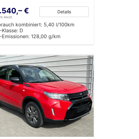
.540,– €
Details
19% MwSt.
brauch kombiniert:
5,40 l/100km
-Klasse:
D
-Emissionen:
128,00 g/km