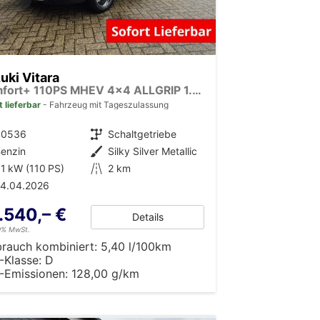
uki Vitara
Comfort+ 110PS MHEV 4x4 ALLGRIP 1.4 Boosterjet Allrad Teilleder mit Alcantara Navi Klimaautomatik Sitzheizung ACC PDC v+h Rückf.Kamera Suzuki-Radio Apple CarPlay Android Auto Touchscreen 2xKeyless 17-LM
t lieferbar
Fahrzeug mit Tageszulassung
40536
Getriebe
Schaltgetriebe
enzin
Außenfarbe
Silky Silver Metallic
1 kW (110 PS)
Kilometerstand
2 km
24.04.2026
.540,– €
Details
19% MwSt.
brauch kombiniert:
5,40 l/100km
-Klasse:
D
-Emissionen:
128,00 g/km