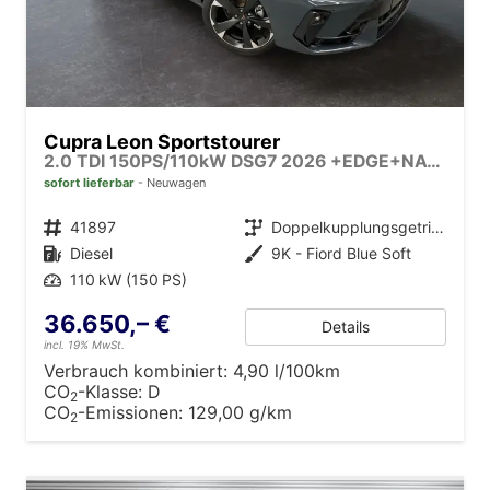
Cupra Leon Sportstourer
2.0 TDI 150PS/110kW DSG7 2026 +EDGE+NAVI+AHK+MATRIX+360+DYNAMIC DESIGN+INTELLIGENT DRIVE+
sofort lieferbar
Neuwagen
Fahrzeugnr.
41897
Getriebe
Doppelkupplungsgetriebe (DSG)
Kraftstoff
Diesel
Außenfarbe
9K - Fiord Blue Soft
Leistung
110 kW (150 PS)
36.650,– €
Details
incl. 19% MwSt.
Verbrauch kombiniert:
4,90 l/100km
CO
-Klasse:
D
2
CO
-Emissionen:
129,00 g/km
2