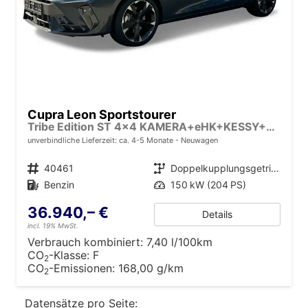
Cupra Leon Sportstourer
Tribe Edition ST 4x4 KAMERA+eHK+KESSY+ACC+SHZ+19" ALU+LED
unverbindliche Lieferzeit: ca. 4-5 Monate
Neuwagen
Fahrzeugnr.
40461
Getriebe
Doppelkupplungsgetriebe (DSG)
Kraftstoff
Benzin
Leistung
150 kW (204 PS)
36.940,– €
Details
incl. 19% MwSt.
Verbrauch kombiniert:
7,40 l/100km
CO
-Klasse:
F
2
CO
-Emissionen:
168,00 g/km
2
Datensätze pro Seite: