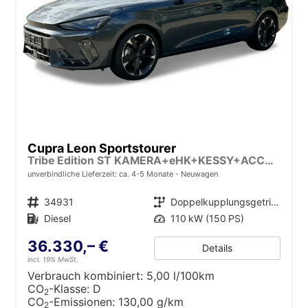
Cupra Leon Sportstourer
Tribe Edition ST KAMERA+eHK+KESSY+ACC+SHZ+19" ALU+LED
unverbindliche Lieferzeit: ca. 4-5 Monate
Neuwagen
Fahrzeugnr.
34931
Getriebe
Doppelkupplungsgetriebe (DSG)
Kraftstoff
Diesel
Leistung
110 kW (150 PS)
36.330,– €
Details
incl. 19% MwSt.
Verbrauch kombiniert:
5,00 l/100km
CO
-Klasse:
D
2
CO
-Emissionen:
130,00 g/km
2