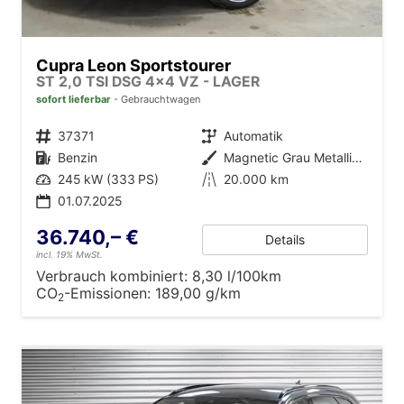
Cupra Leon Sportstourer
ST 2,0 TSI DSG 4x4 VZ - LAGER
sofort lieferbar
Gebrauchtwagen
Fahrzeugnr.
37371
Getriebe
Automatik
Kraftstoff
Benzin
Außenfarbe
Magnetic Grau Metallic (S7)
Leistung
245 kW (333 PS)
Kilometerstand
20.000 km
01.07.2025
36.740,– €
Details
incl. 19% MwSt.
Verbrauch kombiniert:
8,30 l/100km
CO
-Emissionen:
189,00 g/km
2