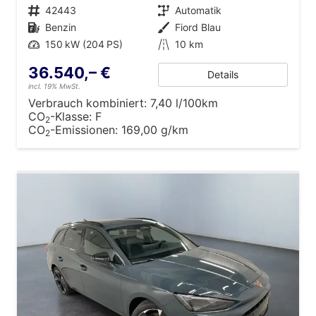
Fahrzeugnr.
42443
Getriebe
Automatik
Kraftstoff
Benzin
Außenfarbe
Fiord Blau
Leistung
150 kW (204 PS)
Kilometerstand
10 km
36.540,– €
Details
incl. 19% MwSt.
Verbrauch kombiniert:
7,40 l/100km
CO
-Klasse:
F
2
CO
-Emissionen:
169,00 g/km
2