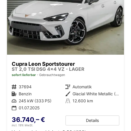
Cupra Leon Sportstourer
ST 2,0 TSI DSG 4x4 VZ - LAGER
sofort lieferbar
Gebrauchtwagen
Fahrzeugnr.
37694
Getriebe
Automatik
Kraftstoff
Benzin
Außenfarbe
Glacial White Metallic (2Y)
Leistung
245 kW (333 PS)
Kilometerstand
12.600 km
01.07.2025
36.740,– €
Details
incl. 19% MwSt.