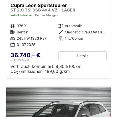
Cupra Leon Sportstourer
ST 2,0 TSI DSG 4x4 VZ - LAGER
sofort lieferbar
Gebrauchtwagen
Fahrzeugnr.
37691
Getriebe
Automatik
Kraftstoff
Benzin
Außenfarbe
Magnetic Grau Metallic (S7)
Leistung
245 kW (333 PS)
Kilometerstand
14.700 km
01.07.2025
36.740,– €
Details
incl. 19% MwSt.
Verbrauch kombiniert:
8,30 l/100km
CO
-Emissionen:
189,00 g/km
2