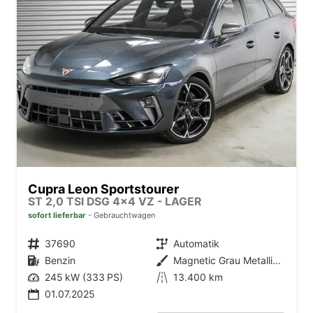
Cupra Leon Sportstourer
ST 2,0 TSI DSG 4x4 VZ - LAGER
sofort lieferbar
Gebrauchtwagen
Fahrzeugnr.
37690
Getriebe
Automatik
Kraftstoff
Benzin
Außenfarbe
Magnetic Grau Metallic (S7)
Leistung
245 kW (333 PS)
Kilometerstand
13.400 km
01.07.2025