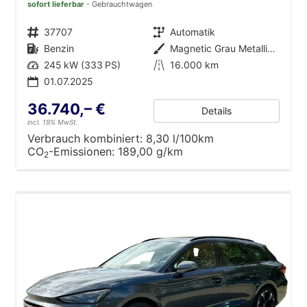
sofort lieferbar
Gebrauchtwagen
Fahrzeugnr.
37707
Getriebe
Automatik
Kraftstoff
Benzin
Außenfarbe
Magnetic Grau Metallic (S7)
Leistung
245 kW (333 PS)
Kilometerstand
16.000 km
01.07.2025
36.740,– €
Details
incl. 19% MwSt.
Verbrauch kombiniert:
8,30 l/100km
CO
-Emissionen:
189,00 g/km
2