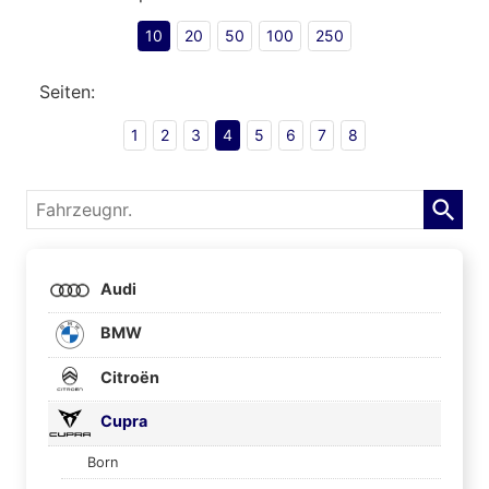
10
20
50
100
250
Seiten:
1
2
3
4
5
6
7
8
Fahrzeugnr.
Audi
BMW
Citroën
Cupra
Born