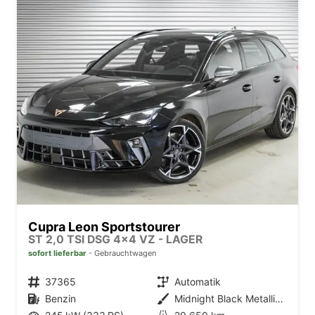
Cupra Leon Sportstourer
ST 2,0 TSI DSG 4x4 VZ - LAGER
sofort lieferbar
Gebrauchtwagen
Fahrzeugnr.
37365
Getriebe
Automatik
Kraftstoff
Benzin
Außenfarbe
Midnight Black Metallic (0E)