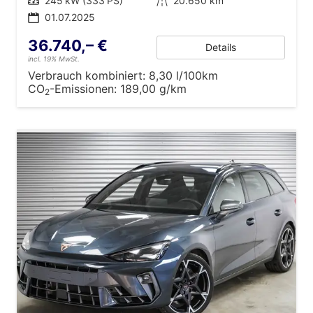
Leistung
245 kW (333 PS)
Kilometerstand
20.650 km
01.07.2025
36.740,– €
Details
incl. 19% MwSt.
Verbrauch kombiniert:
8,30 l/100km
CO
-Emissionen:
189,00 g/km
2