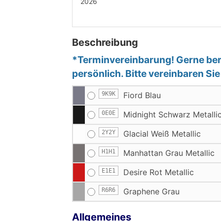
2026
Beschreibung
*Terminvereinbarung! Gerne bera
persönlich. Bitte vereinbaren Si
9K9K
Fiord Blau
0E0E
Midnight Schwarz Metalli
2Y2Y
Glacial Weiß Metallic
H1H1
Manhattan Grau Metallic
E1E1
Desire Rot Metallic
R6R6
Graphene Grau
Allgemeines