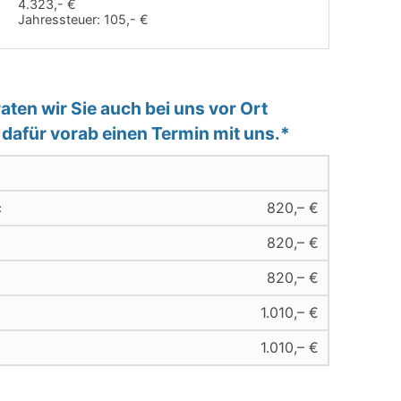
4.323,- €
Jahressteuer:
105,- €
ten wir Sie auch bei uns vor Ort
e dafür vorab einen Termin mit uns.*
c
820,– €
820,– €
820,– €
1.010,– €
1.010,– €