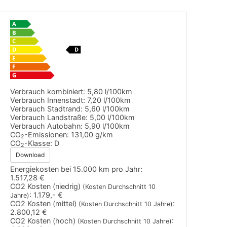
Verbrauch kombiniert:
5,80 l/100km
Verbrauch Innenstadt:
7,20 l/100km
Verbrauch Stadtrand:
5,60 l/100km
Verbrauch Landstraße:
5,00 l/100km
Verbrauch Autobahn:
5,90 l/100km
CO
-Emissionen:
131,00 g/km
2
CO
-Klasse:
D
2
Download
Energiekosten bei 15.000 km pro Jahr:
1.517,28 €
CO2 Kosten (niedrig)
(Kosten Durchschnitt 10
:
1.179,- €
Jahre)
CO2 Kosten (mittel)
:
(Kosten Durchschnitt 10 Jahre)
2.800,12 €
CO2 Kosten (hoch)
:
(Kosten Durchschnitt 10 Jahre)