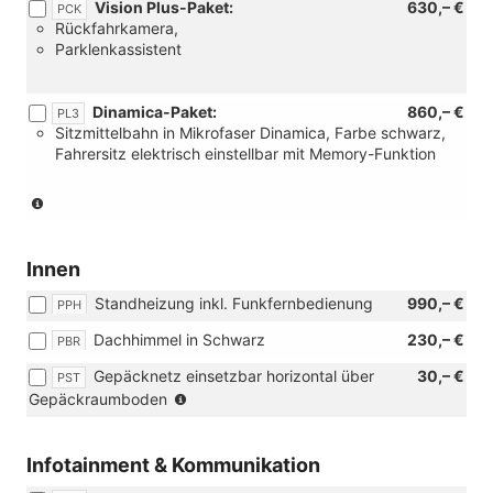
Vision Plus-Paket:
630,– €
PCK
Rückfahrkamera,
Parklenkassistent
Dinamica-Paket:
860,– €
PL3
Sitzmittelbahn in Mikrofaser Dinamica, Farbe schwarz,
Fahrersitz elektrisch einstellbar mit Memory-Funktion
(Nur
in
Verbidnung
mit:
Innen
[PXM]
Standheizung inkl. Funkfernbedienung
990,– €
Matrix-
PPH
LED-
Dachhimmel in Schwarz
230,– €
PBR
Scheinwerfer
oder
Gepäcknetz einsetzbar horizontal über
30,– €
PST
[P27]
(Nicht
Gepäckraumboden
FR
für
Premium-
eTSI-
Paket)
Motoren)
Infotainment & Kommunikation