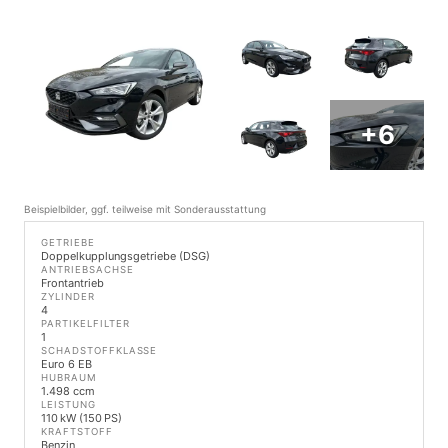
+6
Beispielbilder, ggf. teilweise mit Sonderausstattung
GETRIEBE
Doppelkupplungsgetriebe (DSG)
ANTRIEBSACHSE
Frontantrieb
ZYLINDER
4
PARTIKELFILTER
1
SCHADSTOFFKLASSE
Euro 6 EB
HUBRAUM
1.498 ccm
LEISTUNG
110 kW (150 PS)
KRAFTSTOFF
Benzin