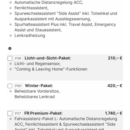
Automatische Distanzregelung ACC,
mit:
Fernlichtassistent,
[PLH]
Spurwechselassistent "Side Assist" inkl. Totwinkel und
Smart
Ausparkassistent mit Ausstiegswarnung,
Ambient
Spurhalteassistent Plus inkl. Travel Assist, Emergency
Light)
Assist und Stauassistent,
Lenkradheizung
(Nur
in
Licht-und-Sicht-Paket:
210,– €
Verbindung
PSR
Licht- und Regensensor,
mit:
"Coming & Leaving Home"-Funktionen
[PLH]
Smart
Ambient
Winter-Paket:
420,– €
Light)
PW1
Beheizbare Vordersitze,
(Nur
Beheizbares Lenkrad
für
Automatik-
Getriebe)
FR Premium-Paket:
1.740,– €
P27
Fahrassistenz-Paket L: Automatische Distanzregelung
ACC, Fernlichtassistent & Spurwechselassistent "Side
Assist" inkl. Totwinkel und Ausparkassistent mit