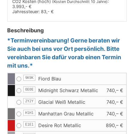
CO2 Kosten (hoch)
:
(Kosten Durchschnitt 10 Jahre)
3.993,- €
Jahressteuer:
83,- €
Beschreibung
*Terminvereinbarung! Gerne beraten wir
Sie auch bei uns vor Ort persönlich. Bitte
vereinbaren Sie dafür vorab einen Termin
mit uns.*
9K9K
Fiord Blau
0E0E
Midnight Schwarz Metallic
740,– €
2Y2Y
Glacial Weiß Metallic
740,– €
H1H1
Manhattan Grau Metallic
740,– €
E1E1
Desire Rot Metallic
890,– €