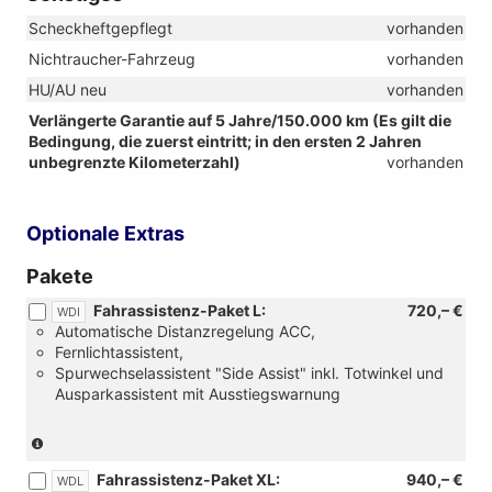
Scheckheftgepflegt
vorhanden
Nichtraucher-Fahrzeug
vorhanden
HU/AU neu
vorhanden
Verlängerte Garantie auf 5 Jahre/150.000 km (Es gilt die
Bedingung, die zuerst eintritt; in den ersten 2 Jahren
unbegrenzte Kilometerzahl)
vorhanden
Optionale Extras
Pakete
Fahrassistenz-Paket L:
720,– €
WDI
Automatische Distanzregelung ACC,
Fernlichtassistent,
Spurwechselassistent "Side Assist" inkl. Totwinkel und
Ausparkassistent mit Ausstiegswarnung
(Nur
in
Fahrassistenz-Paket XL:
940,– €
Verbindung
WDL