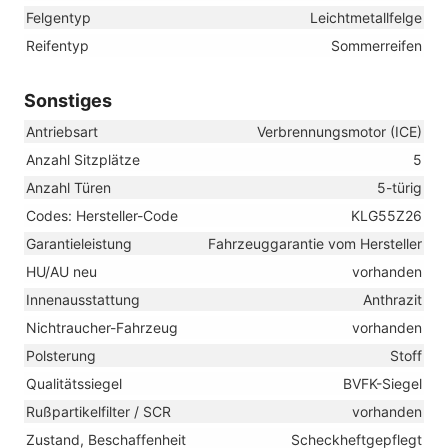
Felgentyp
Leichtmetallfelge
Reifentyp
Sommerreifen
Sonstiges
Antriebsart
Verbrennungsmotor (ICE)
Anzahl Sitzplätze
5
Anzahl Türen
5-türig
Codes: Hersteller-Code
KLG55Z26
Garantieleistung
Fahrzeuggarantie vom Hersteller
HU/AU neu
vorhanden
Innenausstattung
Anthrazit
Nichtraucher-Fahrzeug
vorhanden
Polsterung
Stoff
Qualitätssiegel
BVFK-Siegel
Rußpartikelfilter / SCR
vorhanden
Zustand, Beschaffenheit
Scheckheftgepflegt