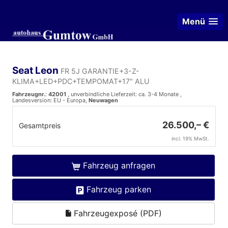
Menü
Seat Leon
FR 5J GARANTIE+3-Z-
KLIMA+LED+PDC+TEMPOMAT+17" ALU
Fahrzeugnr.
:
42001
, unverbindliche Lieferzeit: ca. 3-4 Monate ,
Landesversion: EU - Europa,
Neuwagen
26.500,– €
Gesamtpreis
incl. 19% MwSt.
Fahrzeug anfragen
Fahrzeug parken
Fahrzeugexposé (PDF)