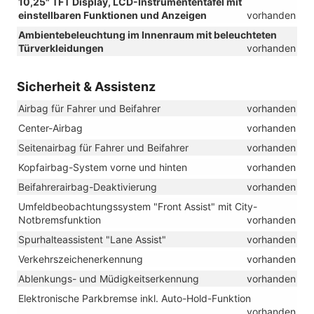
10,25" TFT Display, LCD-Instrumententafel mit
einstellbaren Funktionen und Anzeigen
vorhanden
Ambientebeleuchtung im Innenraum mit beleuchteten
Türverkleidungen
vorhanden
Sicherheit & Assistenz
Airbag für Fahrer und Beifahrer
vorhanden
Center-Airbag
vorhanden
Seitenairbag für Fahrer und Beifahrer
vorhanden
Kopfairbag-System vorne und hinten
vorhanden
Beifahrerairbag-Deaktivierung
vorhanden
Umfeldbeobachtungssystem "Front Assist" mit City-
Notbremsfunktion
vorhanden
Spurhalteassistent "Lane Assist"
vorhanden
Verkehrszeichenerkennung
vorhanden
Ablenkungs- und Müdigkeitserkennung
vorhanden
Elektronische Parkbremse inkl. Auto-Hold-Funktion
vorhanden