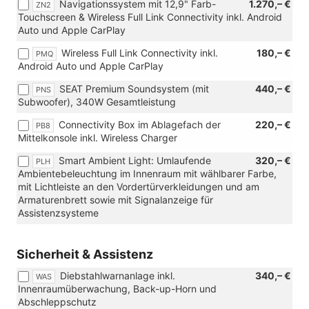
Navigationssystem mit 12,9" Farb-
1.270,– €
ZN2
Touchscreen & Wireless Full Link Connectivity inkl. Android
Auto und Apple CarPlay
Wireless Full Link Connectivity inkl.
180,– €
PMQ
Android Auto und Apple CarPlay
SEAT Premium Soundsystem (mit
440,– €
PNS
Subwoofer), 340W Gesamtleistung
Connectivity Box im Ablagefach der
220,– €
PB8
Mittelkonsole inkl. Wireless Charger
Smart Ambient Light: Umlaufende
320,– €
PLH
Ambientebeleuchtung im Innenraum mit wählbarer Farbe,
mit Lichtleiste an den Vordertürverkleidungen und am
Armaturenbrett sowie mit Signalanzeige für
Assistenzsysteme
Sicherheit & Assistenz
Diebstahlwarnanlage inkl.
340,– €
WAS
Innenraumüberwachung, Back-up-Horn und
Abschleppschutz