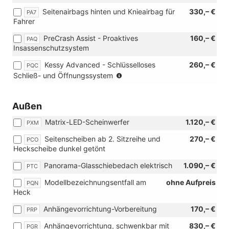
Seitenairbags hinten und Knieairbag für
330,– €
PA7
Fahrer
PreCrash Assist - Proaktives
160,– €
PAQ
Insassenschutzsystem
Kessy Advanced - Schlüsselloses
260,– €
PQC
(Nur
Schließ- und Öffnungssystem
in
Verbindung
mit:
Außen
[WAS]
Matrix-LED-Scheinwerfer
1.120,– €
Diebstahlwarnanlage
PXM
inkl.
Seitenscheiben ab 2. Sitzreihe und
270,– €
PCO
Innenraumüberwachung,
Heckscheibe dunkel getönt
Back-
up-
Panorama-Glasschiebedach elektrisch
1.090,– €
PTC
Horn
und
Modellbezeichnungsentfall am
ohne Aufpreis
PQN
Abschleppschutz)
Heck
Anhängevorrichtung-Vorbereitung
170,– €
PRP
Anhängevorrichtung, schwenkbar mit
830,– €
PGR