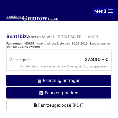
Menü
Seat Ibiza
neues Modell 1,5 TSI DSG FR - LAGER
Fahrzeugnr.
:
40851
, unverbindliche Lieferzeit:
20.08.2026
, Landesversion:
EU - Europa,
Neuwagen
27.940,– €
Gesamtpreis
incl. 19% MwSt., den Kosten für Überführung und Zulassungspapieren
Fahrzeug anfragen
Fahrzeug parken
Fahrzeugexposé (PDF)