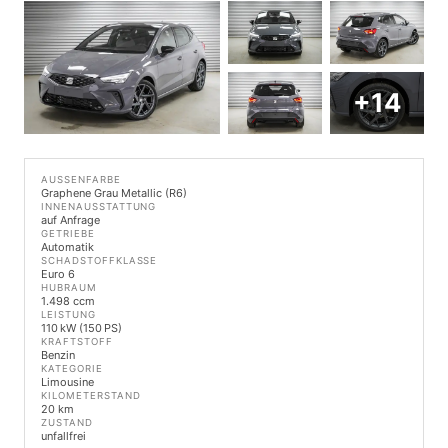
+14
AUSSENFARBE
Graphene Grau Metallic (R6)
INNENAUSSTATTUNG
auf Anfrage
GETRIEBE
Automatik
SCHADSTOFFKLASSE
Euro 6
HUBRAUM
1.498 ccm
LEISTUNG
110 kW (150 PS)
KRAFTSTOFF
Benzin
KATEGORIE
Limousine
KILOMETERSTAND
20 km
ZUSTAND
unfallfrei