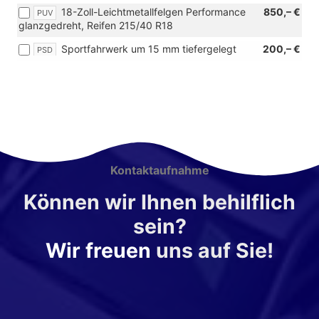
Dynamic
18-Zoll-Leichtmetallfelgen Performance
850,– €
PUV
glanzgedreht,
glanzgedreht, Reifen 215/40 R18
[PUT]
18-
Sportfahrwerk um 15 mm tiefergelegt
200,– €
PSD
Zoll-
Leichtmetallfelgen
Performance
und
[PUV]
18-
Zoll-
Leichtmetallfelgen
Performance
Kontaktaufnahme
glanzgedreht)
Können wir Ihnen behilflich
sein?
Wir freuen
uns auf Sie!