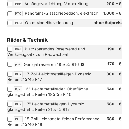
Anhängevorrichtung-Vorbereitung
200,– €
PRP
SEAT
Full
Panorama-Glasschiebedach, elektrisch
1.060,– €
PTC
Link
und
Ohne Modellbezeichnung
ohne Aufpreis
PQN
[PG6]
Platzspar
Reservera
Räder & Technik
und
Platzsparendes Reserverad und
190,– €
Werkzeugs
PG6
Werkzeugsatz zum Radwechsel
zum
Radwechse
(Nicht
170,– €
Ganzjahresreifen 195/55 R16
PJ6
in
17-Zoll-Leichtmetallfelgen Dynamic,
300,– €
PUR
Verbindung
Reifen 215/45 R17
mit:
[PUR]
16"-Leichtmetallräder, Oberfläche
540,– €
PJP
17-
glanzgedreht, Reifen 195/55 R 16
Zoll-
Leichtmetallfelgen
17" Leichtmetallfelgen Dynamic
580,– €
PUS
Dynamic,
glanzgedreht, Reifen 215/45 R17
[PUS]
17"
18-Zoll-Leichtmetallfelgen Performance,
580,– €
PUT
Leichtmetallfelgen
Reifen 215/40 R18