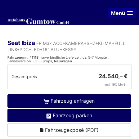
Menü
Seat Ibiza
FR Max ACC+KAMERA+SHZ+KLIMA+FULL
LINK+PDC+LED+16" ALU+KESSY
Fahrzeugnr.
:
41118
, unverbindliche Lieferzeit: ca. 5-7 Monate ,
Landesversion: EU - Europa,
Neuwagen
24.540,– €
Gesamtpreis
incl. 19% MwSt.
Fahrzeug anfragen
Fahrzeug parken
Fahrzeugexposé (PDF)