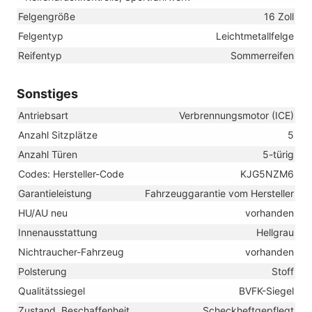
Felgengröße
16 Zoll
Felgentyp
Leichtmetallfelge
Reifentyp
Sommerreifen
Sonstiges
Antriebsart
Verbrennungsmotor (ICE)
Anzahl Sitzplätze
5
Anzahl Türen
5-türig
Codes: Hersteller-Code
KJG5NZM6
Garantieleistung
Fahrzeuggarantie vom Hersteller
HU/AU neu
vorhanden
Innenausstattung
Hellgrau
Nichtraucher-Fahrzeug
vorhanden
Polsterung
Stoff
Qualitätssiegel
BVFK-Siegel
Zustand, Beschaffenheit
Scheckheftgepflegt