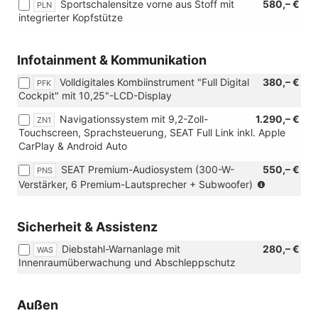
Sportschalensitze vorne aus Stoff mit
580,– €
PLN
integrierter Kopfstütze
Infotainment & Kommunikation
Volldigitales Kombiinstrument "Full Digital
380,– €
PFK
Cockpit" mit 10,25"-LCD-Display
Navigationssystem mit 9,2-Zoll-
1.290,– €
ZN1
Touchscreen, Sprachsteuerung, SEAT Full Link inkl. Apple
CarPlay & Android Auto
SEAT Premium-Audiosystem (300-W-
550,– €
PNS
(Nur
Verstärker, 6 Premium-Lautsprecher + Subwoofer)
in
Verbindun
mit:
Sicherheit & Assistenz
[ZN1]
Diebstahl-Warnanlage mit
280,– €
Navigatio
WAS
Innenraumüberwachung und Abschleppschutz
mit
9,2-
Zoll-
Außen
Touchscre
Sprachste