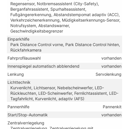
Regensensor, Notbremsassistent (City-Safety),
Berganfahrassistent, Spurhalteassistent,
Fußgängererkennung, Abstandstempomat adaptiv (ACC),
Verkehrzeichenerkennung, Müdigkeitserkennungs-Sensor,
Notrufsystem, Abstandswarner,
Geschwindigkeitsbegrenzer
Einparkhilfe
Park Distance Control vorne, Park Distance Control hinten,
Rückfahrkamera
Fahrprofilauswahl
vorhanden
Innenspiegel automatisch abblendend
vorhanden
Lenkung
Servolenkung
Lichttechnik
Kurvenlicht, Lichtsensor, Nebelscheinwerfer, LED-
Rückleuchten, LED-Scheinwerfer, Fernlichtassistent, LED-
Tagfahrlicht, Kurvenlicht, adaptiv (AFS)
Pannenhilfe
Pannenkit
Start/Stop-Automatik
vorhanden
Zentralverriegelung
Zentralverriegelung, Zentralverriegelung mit