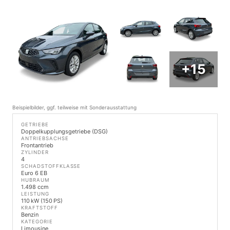
+15
Beispielbilder, ggf. teilweise mit Sonderausstattung
GETRIEBE
Doppelkupplungsgetriebe (DSG)
ANTRIEBSACHSE
Frontantrieb
ZYLINDER
4
SCHADSTOFFKLASSE
Euro 6 EB
HUBRAUM
1.498 ccm
LEISTUNG
110 kW (150 PS)
KRAFTSTOFF
Benzin
KATEGORIE
Limousine