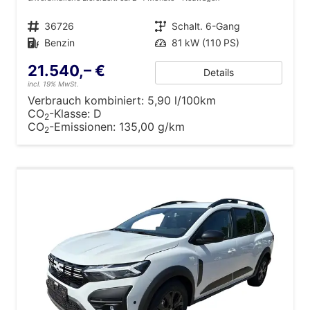
Fahrzeugnr.
36726
Getriebe
Schalt. 6-Gang
Kraftstoff
Benzin
Leistung
81 kW (110 PS)
21.540,– €
Details
incl. 19% MwSt.
Verbrauch kombiniert:
5,90 l/100km
CO
-Klasse:
D
2
CO
-Emissionen:
135,00 g/km
2