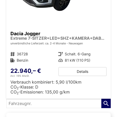
Dacia Jogger
Extreme 7-SITZER+LED+SHZ+KAMERA+DAB+ALU
unverbindliche Lieferzeit: ca. 2-4 Monate
Neuwagen
Fahrzeugnr.
36728
Getriebe
Schalt. 6-Gang
Kraftstoff
Benzin
Leistung
81 kW (110 PS)
22.940,– €
Details
incl. 19% MwSt.
Verbrauch kombiniert:
5,90 l/100km
CO
-Klasse:
D
2
CO
-Emissionen:
135,00 g/km
2
Fahrzeugnr.