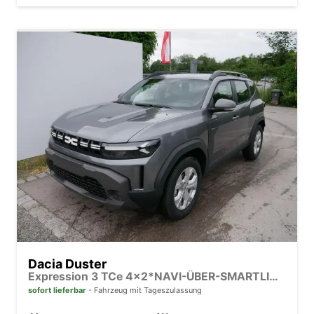
Dacia Duster
Expression 3 TCe 4x2*NAVI-ÜBER-SMARTLINK*AHK*PDC-KAMERA*LED*SHZ*17-ZOLL
sofort lieferbar
Fahrzeug mit Tageszulassung