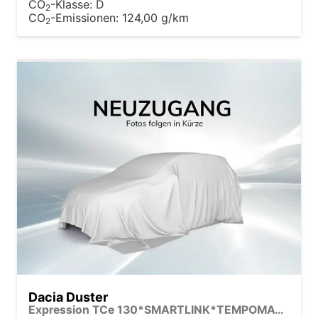
CO
-Klasse:
D
2
CO
-Emissionen:
124,00 g/km
2
Dacia Duster
Expression TCe 130*SMARTLINK*TEMPOMAT*LED*PDC-KAMERA*SHZ*KLIMA*17-ZOLL