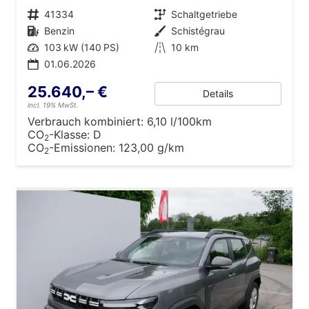
Fahrzeugnr.
41334
Getriebe
Schaltgetriebe
Kraftstoff
Benzin
Außenfarbe
Schistégrau
Leistung
103 kW (140 PS)
Kilometerstand
10 km
01.06.2026
25.640,– €
Details
incl. 19% MwSt.
Verbrauch kombiniert:
6,10 l/100km
CO
-Klasse:
D
2
CO
-Emissionen:
123,00 g/km
2