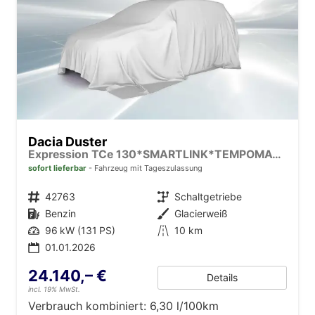
Dacia Duster
Expression TCe 130*SMARTLINK*TEMPOMAT*LED*PDC-KAMERA*SHZ*KLIMA*17-ZOLL
sofort lieferbar
Fahrzeug mit Tageszulassung
Fahrzeugnr.
42763
Getriebe
Schaltgetriebe
Kraftstoff
Benzin
Außenfarbe
Glacierweiß
Leistung
96 kW (131 PS)
Kilometerstand
10 km
01.01.2026
24.140,– €
Details
incl. 19% MwSt.
Verbrauch kombiniert:
6,30 l/100km