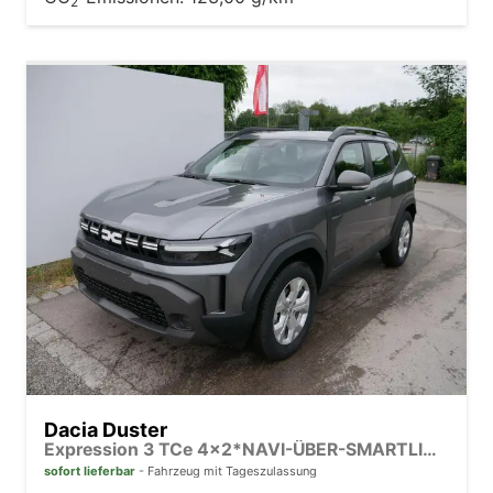
2
Dacia Duster
Expression 3 TCe 4x2*NAVI-ÜBER-SMARTLINK*AHK*PDC-KAMERA*LED*SHZ*17-ZOLL
sofort lieferbar
Fahrzeug mit Tageszulassung