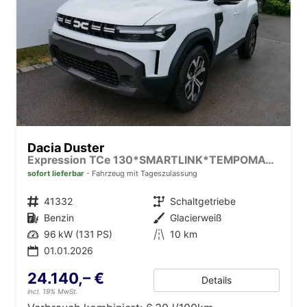
Dacia Duster
Expression TCe 130*SMARTLINK*TEMPOMAT*LED*PDC-KAMERA*SHZ*KLIMA*17-ZOLL
sofort lieferbar
Fahrzeug mit Tageszulassung
Fahrzeugnr.
41332
Getriebe
Schaltgetriebe
Kraftstoff
Benzin
Außenfarbe
Glacierweiß
Leistung
96 kW (131 PS)
Kilometerstand
10 km
01.01.2026
24.140,– €
Details
incl. 19% MwSt.