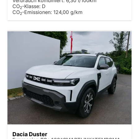
Verbrauch kombiniert:
6,30 l/100km
CO
-Klasse:
D
2
CO
-Emissionen:
124,00 g/km
2
Dacia Duster