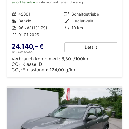
sofort lieferbar
Fahrzeug mit Tageszulassung
Fahrzeugnr.
42881
Getriebe
Schaltgetriebe
Kraftstoff
Benzin
Außenfarbe
Glacierweiß
Leistung
96 kW (131 PS)
Kilometerstand
10 km
01.01.2026
24.140,– €
Details
incl. 19% MwSt.
Verbrauch kombiniert:
6,30 l/100km
CO
-Klasse:
D
2
CO
-Emissionen:
124,00 g/km
2