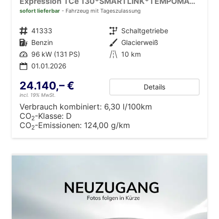
Expression TCe 130*SMARTLINK*TEMPOMAT*LED*PDC-KAMERA*SHZ*KLIMA*17-ZOLL
sofort lieferbar
Fahrzeug mit Tageszulassung
Fahrzeugnr.
41333
Getriebe
Schaltgetriebe
Kraftstoff
Benzin
Außenfarbe
Glacierweiß
Leistung
96 kW (131 PS)
Kilometerstand
10 km
01.01.2026
24.140,– €
Details
incl. 19% MwSt.
Verbrauch kombiniert:
6,30 l/100km
CO
-Klasse:
D
2
CO
-Emissionen:
124,00 g/km
2