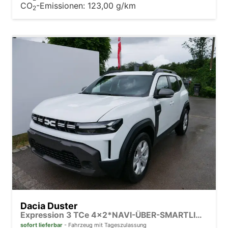
CO
-Emissionen:
123,00 g/km
2
Dacia Duster
Expression 3 TCe 4x2*NAVI-ÜBER-SMARTLINK*AHK*PDC-KAMERA*LED*SHZ*17-ZOLL
sofort lieferbar
Fahrzeug mit Tageszulassung