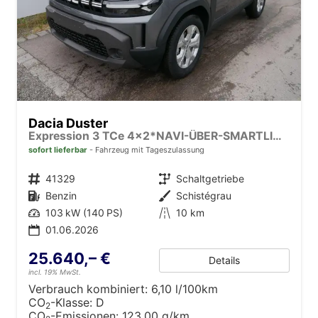
Dacia Duster
Expression 3 TCe 4x2*NAVI-ÜBER-SMARTLINK*AHK*PDC-KAMERA*LED*SHZ*17-ZOLL
sofort lieferbar
Fahrzeug mit Tageszulassung
Fahrzeugnr.
41329
Getriebe
Schaltgetriebe
Kraftstoff
Benzin
Außenfarbe
Schistégrau
Leistung
103 kW (140 PS)
Kilometerstand
10 km
01.06.2026
25.640,– €
Details
incl. 19% MwSt.
Verbrauch kombiniert:
6,10 l/100km
CO
-Klasse:
D
2
CO
-Emissionen:
123,00 g/km