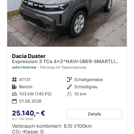
Dacia Duster
Expression 3 TCe 4x2*NAVI-ÜBER-SMARTLINK*AHK*PDC-KAMERA*LED*SHZ*17-ZOLL
sofort lieferbar
Fahrzeug mit Tageszulassung
Fahrzeugnr.
41131
Getriebe
Schaltgetriebe
Kraftstoff
Benzin
Außenfarbe
Schistégrau
Leistung
103 kW (140 PS)
Kilometerstand
10 km
01.06.2026
25.140,– €
Details
incl. 19% MwSt.
Verbrauch kombiniert:
6,10 l/100km
CO
-Klasse:
D
2