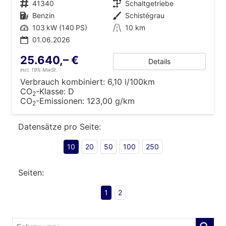
Fahrzeugnr.
41340
Getriebe
Schaltgetriebe
Kraftstoff
Benzin
Außenfarbe
Schistégrau
Leistung
103 kW (140 PS)
Kilometerstand
10 km
01.06.2026
25.640,– €
Details
incl. 19% MwSt.
Verbrauch kombiniert:
6,10 l/100km
CO
-Klasse:
D
2
CO
-Emissionen:
123,00 g/km
2
Datensätze pro Seite:
10
20
50
100
250
Seiten:
1
2
Fahrzeugnr.