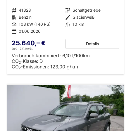
Fahrzeugnr.
41328
Getriebe
Schaltgetriebe
Kraftstoff
Benzin
Außenfarbe
Glacierweiß
Leistung
103 kW (140 PS)
Kilometerstand
10 km
01.06.2026
25.640,– €
Details
incl. 19% MwSt.
Verbrauch kombiniert:
6,10 l/100km
CO
-Klasse:
D
2
CO
-Emissionen:
123,00 g/km
2