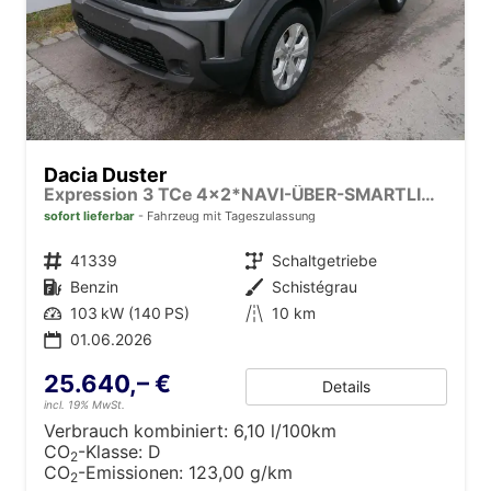
Dacia Duster
Expression 3 TCe 4x2*NAVI-ÜBER-SMARTLINK*AHK*PDC-KAMERA*LED*SHZ*17-ZOLL
sofort lieferbar
Fahrzeug mit Tageszulassung
Fahrzeugnr.
41339
Getriebe
Schaltgetriebe
Kraftstoff
Benzin
Außenfarbe
Schistégrau
Leistung
103 kW (140 PS)
Kilometerstand
10 km
01.06.2026
25.640,– €
Details
incl. 19% MwSt.
Verbrauch kombiniert:
6,10 l/100km
CO
-Klasse:
D
2
CO
-Emissionen:
123,00 g/km
2