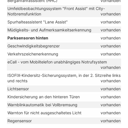
Berganfahrassistent (HHC)
vorhanden
Umfeldbeobachtungssystem "Front Assist" mit City-
Notbremsfunktion
vorhanden
Spurhalteassistent "Lane Assist"
vorhanden
Müdigkeits- und Aufmerksamkeitserkennung
vorhanden
Parksensoren hinten
vorhanden
Geschwindigkeitsbegrenzer
vorhanden
Verkehrszeichenerkennung
vorhanden
eCall - vom Mobiltelefon unabhängiges Notrufsystem
vorhanden
ISOFIX-Kindersitz-Sicherungssystem, in der 2. Sitzreihe links
und rechts
vorhanden
Lichtsensor
vorhanden
Kindersicherung an den hinteren Türen
vorhanden
Warnblinkautomatik bei Vollbremsung
vorhanden
Warnton für nicht ausgeschaltetes Licht
vorhanden
Regensensor
vorhanden