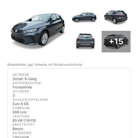
+15
Beispielbilder, ggf. teilweise mit Sonderausstattung
GETRIEBE
Schalt. 6-Gang
ANTRIEBSACHSE
Frontantrieb
ZYLINDER
3
SCHADSTOFFKLASSE
Euro 6 EB
HUBRAUM
999 ccm
LEISTUNG
85 kW (116 PS)
KRAFTSTOFF
Benzin
KATEGORIE
Limousine