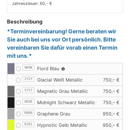
Jahressteuer:
60,- €
Beschreibung
*Terminvereinbarung! Gerne beraten wir
Sie auch bei uns vor Ort persönlich. Bitte
vereinbaren Sie dafür vorab einen Termin
mit uns.*
9K9K
Fiord Blau
2Y2Y
Glacial Weiß Metallic
750,– €
S7S7
Magnetic Grau Metallic
750,– €
0E0E
Midnight Schwarz Metallic
750,– €
R6R6
Graphene Grau
950,– €
R1R1
Hypnotic Gelb Metallic
950,– €