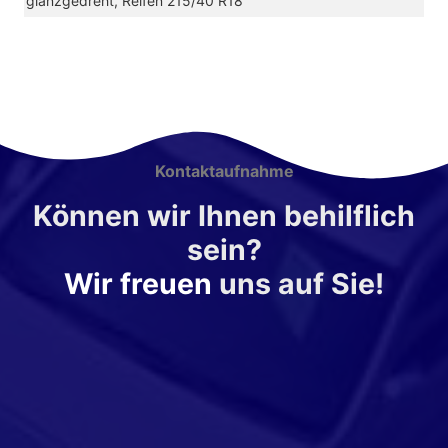
glanzgedreht, Reifen 215/40 R18
[PUT]
18-
Zoll-
Leichtmetallfelgen
Performance
und
[PUV]
18-
Zoll-
Kontaktaufnahme
Leichtmetallfelgen
Performance
Können wir Ihnen behilflich
glanzgedreht)
sein?
Wir freuen
uns auf Sie!