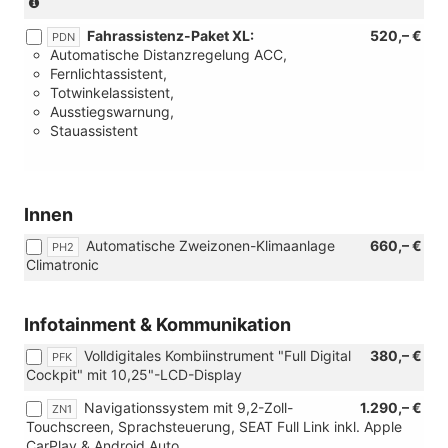
(Nicht
in
Fahrassistenz-Paket XL:
520,– €
Verbindung
PDN
Automatische Distanzregelung ACC,
mit
Fernlichtassistent,
[P22]
Totwinkelassistent,
Ausstattungspaket
Ausstiegswarnung,
PREMIUM)
Stauassistent
Innen
Automatische Zweizonen-Klimaanlage
660,– €
PH2
Climatronic
Infotainment & Kommunikation
Volldigitales Kombiinstrument "Full Digital
380,– €
PFK
Cockpit" mit 10,25"-LCD-Display
Navigationssystem mit 9,2-Zoll-
1.290,– €
ZN1
Touchscreen, Sprachsteuerung, SEAT Full Link inkl. Apple
CarPlay & Android Auto