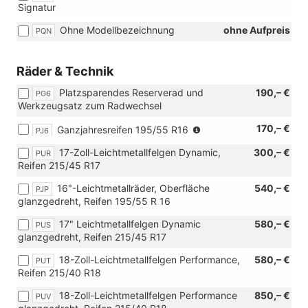
Signatur
Ohne Modellbezeichnung
ohne Aufpreis
PQN
Räder & Technik
Platzsparendes Reserverad und
190,– €
PG6
Werkzeugsatz zum Radwechsel
(Nicht
170,– €
Ganzjahresreifen 195/55 R16
PJ6
in
17-Zoll-Leichtmetallfelgen Dynamic,
300,– €
PUR
Verbindung
Reifen 215/45 R17
mit:
[PUR]
16"-Leichtmetallräder, Oberfläche
540,– €
PJP
17-
glanzgedreht, Reifen 195/55 R 16
Zoll-
Leichtmetallfelgen
17" Leichtmetallfelgen Dynamic
580,– €
PUS
Dynamic,
glanzgedreht, Reifen 215/45 R17
[PUS]
17"
18-Zoll-Leichtmetallfelgen Performance,
580,– €
PUT
Leichtmetallfelgen
Reifen 215/40 R18
Dynamic
18-Zoll-Leichtmetallfelgen Performance
850,– €
PUV
glanzgedreht,