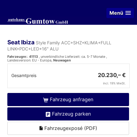
Menü
Seat Ibiza
Style Family ACC+SHZ+KLIMA+FULL
LINK+PDC+LED+16" ALU
Fahrzeugnr.
:
41113
, unverbindliche Lieferzeit: ca. 5-7 Monate ,
Landesversion: EU - Europa,
Neuwagen
20.230,– €
Gesamtpreis
incl. 19% MwSt.
Fahrzeug anfragen
Fahrzeug parken
Fahrzeugexposé (PDF)