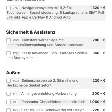
Navigationssystem mit 9,2-Zoll-
1.320,– €
ZN2
Touchscreen, Sprachsteuerung, 6 Lautsprechern, SEAT Full
Link inkl. Apple CarPlay & Android Auto
Sicherheit & Assistenz
Diebstahl-Warnanlage mit
280,– €
WAS
Innenraumüberwachung und Abschleppschutz
Kessy advanced, Schlüsselloses Schließ-
360,– €
PQS
und Startsystem
Außen
Seitenscheiben ab 2. Sitzreihe und
220,– €
PCO
Heckscheibe dunkel getönt
Anhängevorrichtung-Vorbereitung
200,– €
PRP
Panorama-Glasschiebedach, elektrisch
1.060,– €
PTC
Seat Voll-LED-Scheinwerfer mit Design-
220,– €
PXX