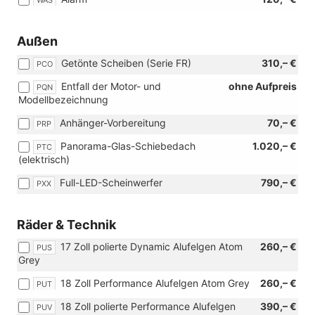
Außen
Getönte Scheiben (Serie FR)
310,– €
PCO
Entfall der Motor- und
ohne Aufpreis
PQN
Modellbezeichnung
Anhänger-Vorbereitung
70,– €
PRP
Panorama-Glas-Schiebedach
1.020,– €
PTC
(elektrisch)
Full-LED-Scheinwerfer
790,– €
PXX
Räder & Technik
17 Zoll polierte Dynamic Alufelgen Atom
260,– €
PUS
Grey
18 Zoll Performance Alufelgen Atom Grey
260,– €
PUT
18 Zoll polierte Performance Alufelgen
390,– €
PUV