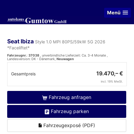
Menü
Seat Ibiza
Style 1.0 MPI 80PS/59kW 5G 2026
*Faceliftet*
Fahrzeugnr.
:
37038
, unverbindliche Lieferzeit: Ca. 3-4 Monate ,
Landesversion: DK - Dänemark,
Neuwagen
19.470,– €
Gesamtpreis
incl. 19% MwSt.
Fahrzeug anfragen
Fahrzeug parken
Fahrzeugexposé (PDF)