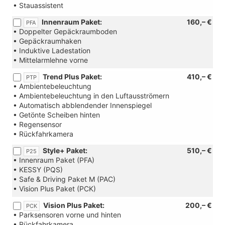
• Stauassistent
Innenraum Paket:
160,– €
PFA
• Doppelter Gepäckraumboden
• Gepäckraumhaken
• Induktive Ladestation
• Mittelarmlehne vorne
Trend Plus Paket:
410,– €
PTP
• Ambientebeleuchtung
• Ambientebeleuchtung in den Luftausströmern
• Automatisch abblendender Innenspiegel
• Getönte Scheiben hinten
• Regensensor
• Rückfahrkamera
Style+ Paket:
510,– €
P25
• Innenraum Paket (PFA)
• KESSY (PQS)
• Safe & Driving Paket M (PAC)
• Vision Plus Paket (PCK)
Vision Plus Paket:
200,– €
PCK
• Parksensoren vorne und hinten
• Rückfahrkamera