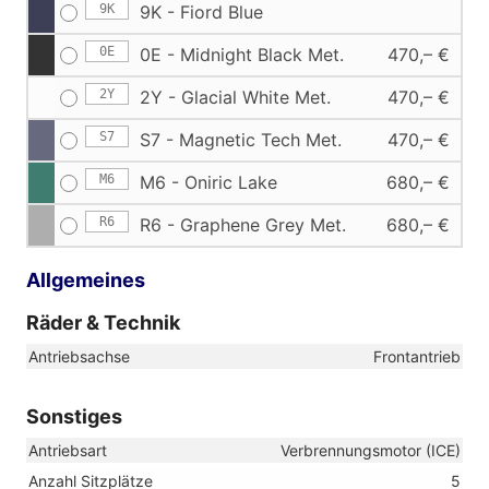
9K
9K - Fiord Blue
0E
0E - Midnight Black Met.
470,– €
2Y
2Y - Glacial White Met.
470,– €
S7
S7 - Magnetic Tech Met.
470,– €
M6
M6 - Oniric Lake
680,– €
R6
R6 - Graphene Grey Met.
680,– €
Allgemeines
Räder & Technik
Antriebsachse
Frontantrieb
Sonstiges
Antriebsart
Verbrennungsmotor (ICE)
Anzahl Sitzplätze
5