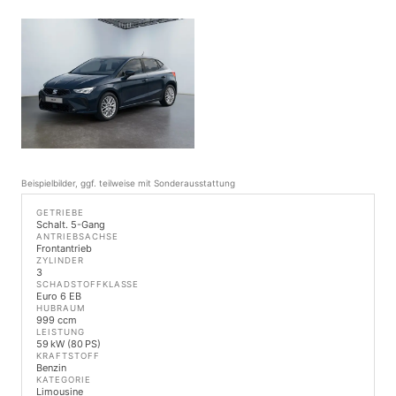
Beispielbilder, ggf. teilweise mit Sonderausstattung
GETRIEBE
Schalt. 5-Gang
ANTRIEBSACHSE
Frontantrieb
ZYLINDER
3
SCHADSTOFFKLASSE
Euro 6 EB
HUBRAUM
999 ccm
LEISTUNG
59 kW (80 PS)
KRAFTSTOFF
Benzin
KATEGORIE
Limousine