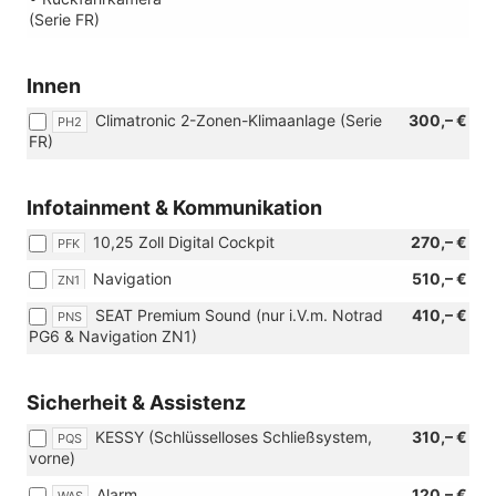
(Serie FR)
Innen
Climatronic 2-Zonen-Klimaanlage (Serie
300,– €
PH2
FR)
Infotainment & Kommunikation
10,25 Zoll Digital Cockpit
270,– €
PFK
Navigation
510,– €
ZN1
SEAT Premium Sound (nur i.V.m. Notrad
410,– €
PNS
PG6 & Navigation ZN1)
Sicherheit & Assistenz
KESSY (Schlüsselloses Schließsystem,
310,– €
PQS
vorne)
Alarm
120,– €
WAS