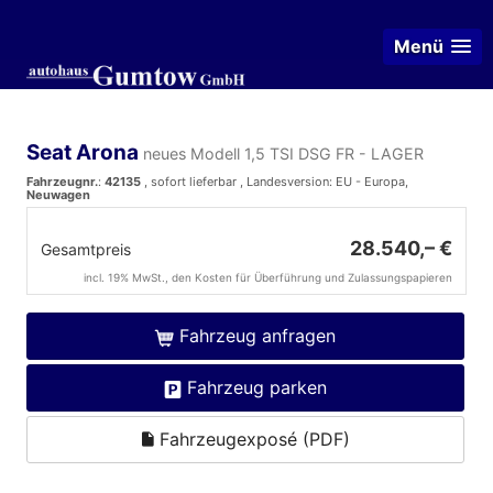
Menü
Seat Arona
neues Modell 1,5 TSI DSG FR - LAGER
Fahrzeugnr.
:
42135
,
sofort lieferbar
, Landesversion: EU - Europa,
Neuwagen
28.540,– €
Gesamtpreis
incl. 19% MwSt., den Kosten für Überführung und Zulassungspapieren
Fahrzeug anfragen
Fahrzeug parken
Fahrzeugexposé (PDF)