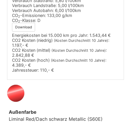
Verbrauch Stadtrand:
5,80 l/100km
Verbrauch Landstraße:
5,00 l/100km
Verbrauch Autobahn:
6,00 l/100km
CO
-Emissionen:
133,00 g/km
2
CO
-Klasse:
D
2
Download
Energiekosten bei 15.000 km pro Jahr:
1.543,44 €
CO2 Kosten (niedrig)
:
(Kosten Durchschnitt 10 Jahre)
1.197,- €
CO2 Kosten (mittel)
:
(Kosten Durchschnitt 10 Jahre)
2.842,88 €
CO2 Kosten (hoch)
:
(Kosten Durchschnitt 10 Jahre)
4.389,- €
Jahressteuer:
110,- €
Außenfarbe
Liminal Red/Dach schwarz Metallic (S60E)