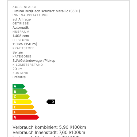
AUSSENFARBE
Liminal Red/Dach schwarz Metallic (S60E)
INNENAUSSTATTUNG
auf Anfrage
GETRIEBE
Automatik
HUBRAUM
1.498 ccm
LEISTUNG
110 kW (150 PS)
KRAFTSTOFF
Benzin
KATEGORIE
SUV/Geländewagen/Pickup
KILOMETERSTAND
20 km
ZUSTAND
unfallfrei
Verbrauch kombiniert:
5,90 l/100km
Verbrauch Innenstadt:
7,60 l/100km