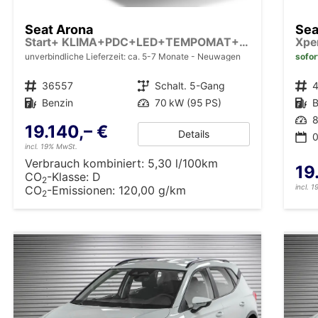
Seat Arona
Sea
Start+ KLIMA+PDC+LED+TEMPOMAT+5J GARANTIE+16" ALU
Xpe
unverbindliche Lieferzeit: ca. 5-7 Monate
Neuwagen
sofor
Fahrzeugnr.
36557
Getriebe
Schalt. 5-Gang
Fahrzeugnr.
Kraftstoff
Benzin
Leistung
70 kW (95 PS)
Kraftstoff
B
Leistung
8
19.140,– €
Details
0
incl. 19% MwSt.
Verbrauch kombiniert:
5,30 l/100km
19
CO
-Klasse:
D
2
incl. 
CO
-Emissionen:
120,00 g/km
2