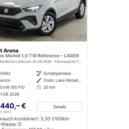
t Arona
es Modell 1,0 TSI Reference - LAGER
bindliche Lieferzeit:
20.08.2026
Fahrzeug mit Tageszulassung
40982
Getriebe
Schaltgetriebe
enzin
Außenfarbe
Oniric Lake Metallic (M6)
0 kW (95 PS)
Kilometerstand
20 km
1.06.2026
.440,– €
Details
19% MwSt.
brauch kombiniert:
5,30 l/100km
-Klasse:
D