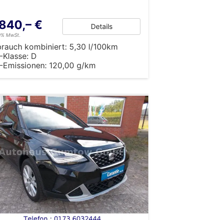
.840,– €
Details
19% MwSt.
brauch kombiniert:
5,30 l/100km
-Klasse:
D
-Emissionen:
120,00 g/km