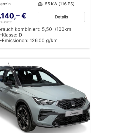
enzin
Leistung
85 kW (116 PS)
.140,– €
Details
19% MwSt.
brauch kombiniert:
5,50 l/100km
-Klasse:
D
-Emissionen:
126,00 g/km