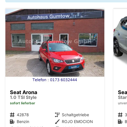
Seat Arona
Sea
1.0 TSI Style
Sta
sofort lieferbar
unver
Fahrzeugnr.
42878
Getriebe
Schaltgetriebe
Fahrzeugnr.
Kraftstoff
Benzin
Außenfarbe
ROJO EMOCION
Kraftstoff
B