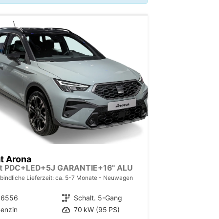
t Arona
rt PDC+LED+5J GARANTIE+16" ALU
bindliche Lieferzeit: ca. 5-7 Monate
Neuwagen
36556
Getriebe
Schalt. 5-Gang
enzin
Leistung
70 kW (95 PS)