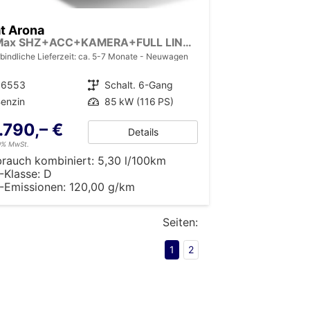
t Arona
FR Max SHZ+ACC+KAMERA+FULL LINK+KLIMA+KESSY+LED+16" ALU
bindliche Lieferzeit: ca. 5-7 Monate
Neuwagen
36553
Getriebe
Schalt. 6-Gang
enzin
Leistung
85 kW (116 PS)
.790,– €
Details
19% MwSt.
brauch kombiniert:
5,30 l/100km
-Klasse:
D
-Emissionen:
120,00 g/km
Seiten:
1
2