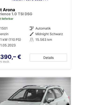
t Arona
rience 1.0 TSI DSG
t lieferbar
41501
Getriebe
Automatik
enzin
Außenfarbe
Midnight Schwarz
1 kW (110 PS)
Kilometerstand
15.563 km
1.05.2023
.390,– €
Details
19% MwSt.