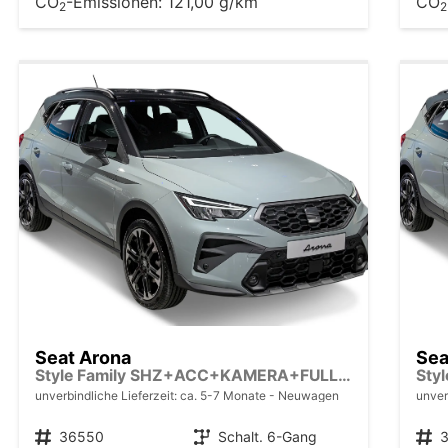
CO
-Emissionen:
121,00 g/km
CO
2
2
Seat Arona
Sea
Style Family SHZ+ACC+KAMERA+FULL LINK+KLIMA+LED+16" ALU
unverbindliche Lieferzeit: ca. 5-7 Monate
Neuwagen
unver
Fahrzeugnr.
36550
Getriebe
Schalt. 6-Gang
Fahrzeugnr.