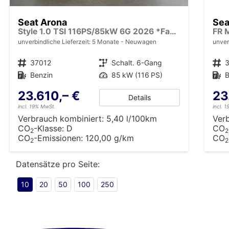
Seat Arona
Sea
Style 1.0 TSI 116PS/85kW 6G 2026 *Faceliftet*
unverbindliche Lieferzeit:
5 Monate
Neuwagen
unver
Fahrzeugnr.
37012
Getriebe
Schalt. 6-Gang
Fahrzeugnr.
Kraftstoff
Benzin
Leistung
85 kW (116 PS)
Kraftstoff
B
23.610,– €
23
Details
incl. 19% MwSt.
incl. 
Verbrauch kombiniert:
5,40 l/100km
Ver
CO
-Klasse:
D
CO
2
2
CO
-Emissionen:
120,00 g/km
CO
2
2
Datensätze pro Seite:
10
20
50
100
250