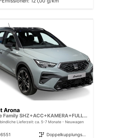
-Emissionen:
121,00 g/km
t Arona
Style Family SHZ+ACC+KAMERA+FULL LINK+KLIMA+LED+16" ALU
bindliche Lieferzeit: ca. 5-7 Monate
Neuwagen
36551
Getriebe
Doppelkupplungsgetriebe (DSG)