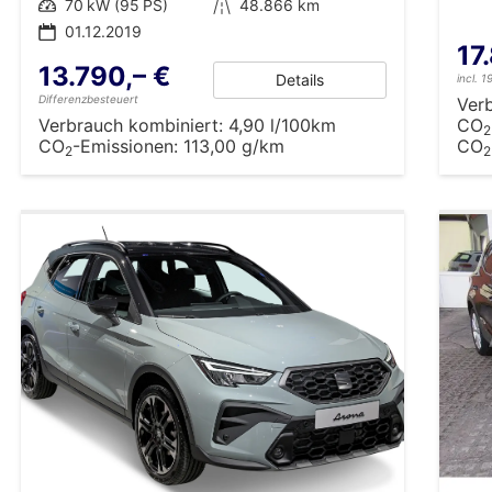
Leistung
70 kW (95 PS)
Kilometerstand
48.866 km
01.12.2019
17
13.790,– €
Details
incl. 
Differenzbesteuert
Ver
Verbrauch kombiniert:
4,90 l/100km
CO
2
CO
-Emissionen:
113,00 g/km
CO
2
2