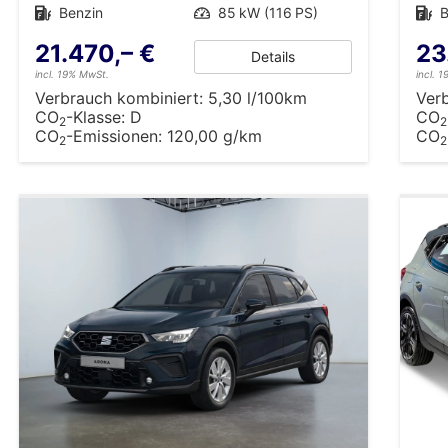
Kraftstoff
Benzin
Leistung
85 kW (116 PS)
Kraftstoff
B
21.470,– €
23
Details
incl. 19% MwSt.
incl. 
Verbrauch kombiniert:
5,30 l/100km
Ver
CO
-Klasse:
D
CO
2
2
CO
-Emissionen:
120,00 g/km
CO
2
2