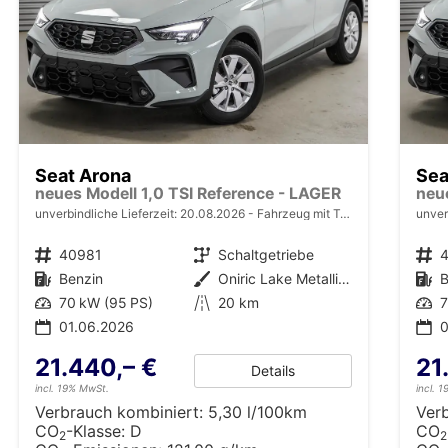
Seat Arona
Sea
neues Modell 1,0 TSI Reference - LAGER
neu
unverbindliche Lieferzeit:
20.08.2026
Fahrzeug mit Tageszulassung
unver
Fahrzeugnr.
40981
Getriebe
Schaltgetriebe
Fahrzeugnr.
Kraftstoff
Benzin
Außenfarbe
Oniric Lake Metallic (M6)
Kraftstoff
B
Leistung
70 kW (95 PS)
Kilometerstand
20 km
Leistung
7
01.06.2026
0
21.440,– €
21
Details
incl. 19% MwSt.
incl. 
Verbrauch kombiniert:
5,30 l/100km
Ver
CO
-Klasse:
D
CO
2
2