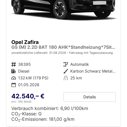
Opel Zafira
GS (M) 2.2D 8AT 180 AHK*Standheizung*7Sitzer*Leder*Android Auto*Navi*SHZ*Kamera
unverbindliche Lieferzeit:
31.08.2026
Fahrzeug mit Tageszulassung
Fahrzeugnr.
36395
Getriebe
Automatik
Kraftstoff
Diesel
Außenfarbe
Karbon Schwarz Metallic
Leistung
132 kW (179 PS)
Kilometerstand
25 km
01.05.2026
42.540,– €
Details
incl. 19% MwSt.
Verbrauch kombiniert:
6,90 l/100km
CO
-Klasse:
G
2
CO
-Emissionen:
181,00 g/km
2