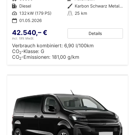
Kraftstoff
Diesel
Außenfarbe
Karbon Schwarz Metallic
Leistung
132 kW (179 PS)
Kilometerstand
25 km
01.05.2026
42.540,– €
Details
incl. 19% MwSt.
Verbrauch kombiniert:
6,90 l/100km
CO
-Klasse:
G
2
CO
-Emissionen:
181,00 g/km
2