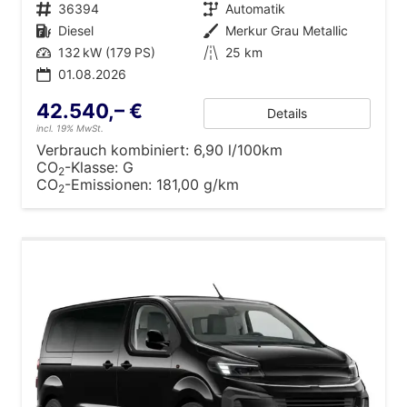
Fahrzeugnr.
36394
Getriebe
Automatik
Kraftstoff
Diesel
Außenfarbe
Merkur Grau Metallic
Leistung
132 kW (179 PS)
Kilometerstand
25 km
01.08.2026
42.540,– €
Details
incl. 19% MwSt.
Verbrauch kombiniert:
6,90 l/100km
CO
-Klasse:
G
2
CO
-Emissionen:
181,00 g/km
2