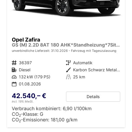
Opel Zafira
GS (M) 2.2D 8AT 180 AHK*Standheizung*7Sitzer*Leder*Android Auto*Navi*SHZ*Kamera
unverbindliche Lieferzeit:
31.10.2026
Fahrzeug mit Tageszulassung
Fahrzeugnr.
36397
Getriebe
Automatik
Kraftstoff
Diesel
Außenfarbe
Karbon Schwarz Metallic
Leistung
132 kW (179 PS)
Kilometerstand
25 km
01.08.2026
42.540,– €
Details
incl. 19% MwSt.
Verbrauch kombiniert:
6,90 l/100km
CO
-Klasse:
G
2
CO
-Emissionen:
181,00 g/km
2