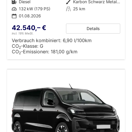
Kraftstoff
Diesel
Außenfarbe
Karbon Schwarz Metallic
Leistung
132 kW (179 PS)
Kilometerstand
25 km
01.08.2026
42.540,– €
Details
incl. 19% MwSt.
Verbrauch kombiniert:
6,90 l/100km
CO
-Klasse:
G
2
CO
-Emissionen:
181,00 g/km
2