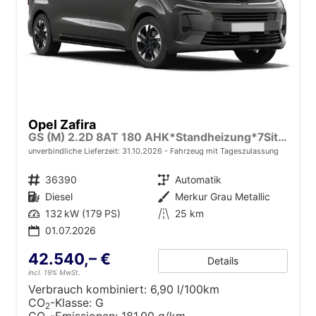
Opel Zafira
GS (M) 2.2D 8AT 180 AHK*Standheizung*7Sitzer*Leder*Android Auto*Navi*SHZ*Kamera
unverbindliche Lieferzeit:
31.10.2026
Fahrzeug mit Tageszulassung
Fahrzeugnr.
36390
Getriebe
Automatik
Kraftstoff
Diesel
Außenfarbe
Merkur Grau Metallic
Leistung
132 kW (179 PS)
Kilometerstand
25 km
01.07.2026
42.540,– €
Details
incl. 19% MwSt.
Verbrauch kombiniert:
6,90 l/100km
CO
-Klasse:
G
2
CO
-Emissionen:
181,00 g/km