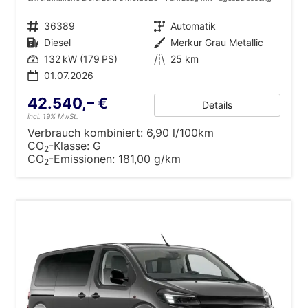
Fahrzeugnr.
36389
Getriebe
Automatik
Kraftstoff
Diesel
Außenfarbe
Merkur Grau Metallic
Leistung
132 kW (179 PS)
Kilometerstand
25 km
01.07.2026
42.540,– €
Details
incl. 19% MwSt.
Verbrauch kombiniert:
6,90 l/100km
CO
-Klasse:
G
2
CO
-Emissionen:
181,00 g/km
2