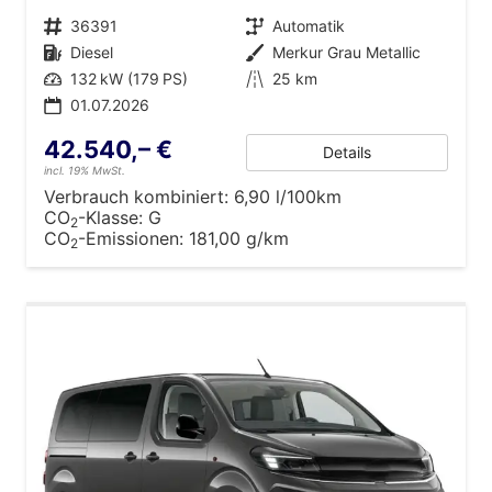
Fahrzeugnr.
36391
Getriebe
Automatik
Kraftstoff
Diesel
Außenfarbe
Merkur Grau Metallic
Leistung
132 kW (179 PS)
Kilometerstand
25 km
01.07.2026
42.540,– €
Details
incl. 19% MwSt.
Verbrauch kombiniert:
6,90 l/100km
CO
-Klasse:
G
2
CO
-Emissionen:
181,00 g/km
2