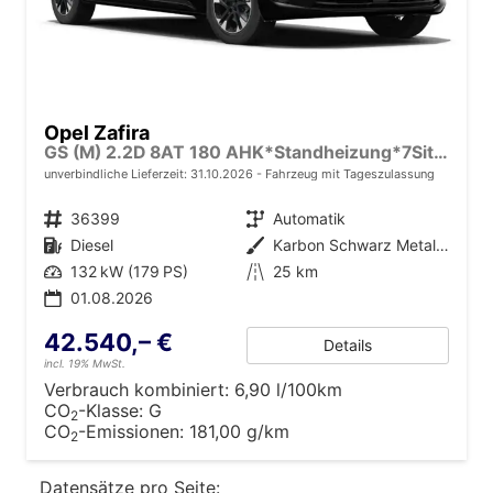
Opel Zafira
GS (M) 2.2D 8AT 180 AHK*Standheizung*7Sitzer*Leder*Android Auto*Navi*SHZ*Kamera
unverbindliche Lieferzeit:
31.10.2026
Fahrzeug mit Tageszulassung
Fahrzeugnr.
36399
Getriebe
Automatik
Kraftstoff
Diesel
Außenfarbe
Karbon Schwarz Metallic
Leistung
132 kW (179 PS)
Kilometerstand
25 km
01.08.2026
42.540,– €
Details
incl. 19% MwSt.
Verbrauch kombiniert:
6,90 l/100km
CO
-Klasse:
G
2
CO
-Emissionen:
181,00 g/km
2
Datensätze pro Seite: