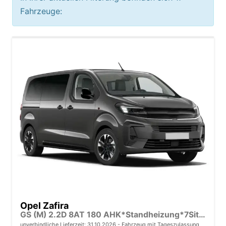
Fahrzeuge:
Opel Zafira
GS (M) 2.2D 8AT 180 AHK*Standheizung*7Sitzer*Leder*Android Auto*Navi*SHZ*Kamera
unverbindliche Lieferzeit:
31.10.2026
Fahrzeug mit Tageszulassung