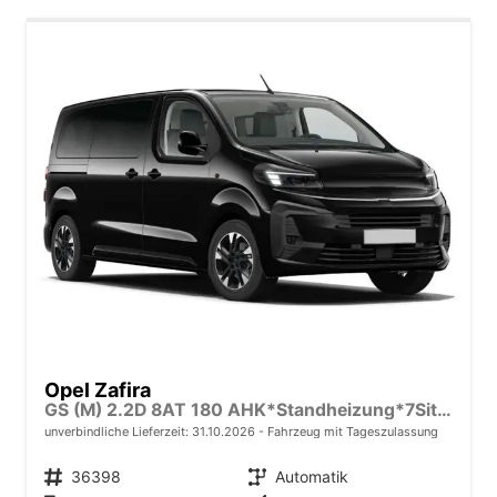
Opel Zafira
GS (M) 2.2D 8AT 180 AHK*Standheizung*7Sitzer*Leder*Android Auto*Navi*SHZ*Kamera
unverbindliche Lieferzeit:
31.10.2026
Fahrzeug mit Tageszulassung
Fahrzeugnr.
36398
Getriebe
Automatik