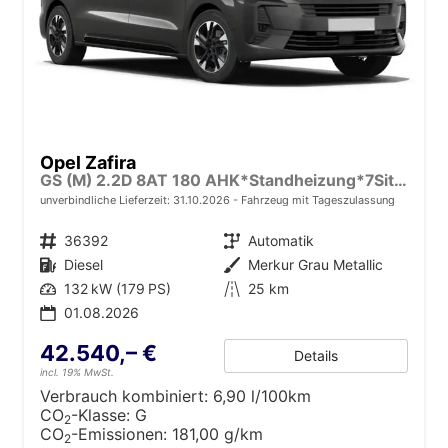
Opel Zafira
GS (M) 2.2D 8AT 180 AHK*Standheizung*7Sitzer*Leder*Android Auto*Navi*SHZ*Kamera
unverbindliche Lieferzeit:
31.10.2026
Fahrzeug mit Tageszulassung
Fahrzeugnr.
36392
Getriebe
Automatik
Kraftstoff
Diesel
Außenfarbe
Merkur Grau Metallic
Leistung
132 kW (179 PS)
Kilometerstand
25 km
01.08.2026
42.540,– €
Details
incl. 19% MwSt.
Verbrauch kombiniert:
6,90 l/100km
CO
-Klasse:
G
2
CO
-Emissionen:
181,00 g/km
2