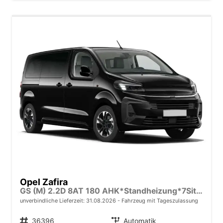
Opel Zafira
GS (M) 2.2D 8AT 180 AHK*Standheizung*7Sitzer*Leder*Android Auto*Navi*SHZ*Kamera
unverbindliche Lieferzeit:
31.08.2026
Fahrzeug mit Tageszulassung
Fahrzeugnr.
36396
Getriebe
Automatik