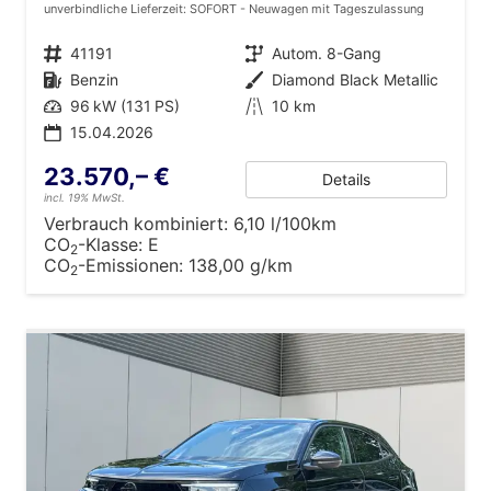
unverbindliche Lieferzeit: SOFORT
Neuwagen mit Tageszulassung
Fahrzeugnr.
41191
Getriebe
Autom. 8-Gang
Kraftstoff
Benzin
Außenfarbe
Diamond Black Metallic
Leistung
96 kW (131 PS)
Kilometerstand
10 km
15.04.2026
23.570,– €
Details
incl. 19% MwSt.
Verbrauch kombiniert:
6,10 l/100km
CO
-Klasse:
E
2
CO
-Emissionen:
138,00 g/km
2