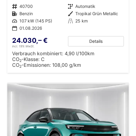
Fahrzeugnr.
40700
Getriebe
Automatik
Kraftstoff
Benzin
Außenfarbe
Tropikal Grün Metallic
Leistung
107 kW (145 PS)
Kilometerstand
25 km
01.08.2026
24.030,– €
Details
incl. 19% MwSt.
Verbrauch kombiniert:
4,90 l/100km
CO
-Klasse:
C
2
CO
-Emissionen:
108,00 g/km
2