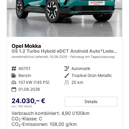
Opel Mokka
GS 1.2 Turbo Hybrid eDCT Android Auto*Leder*SHZ*Keyless*Kamera*Klimaauto*LED*
unverbindliche Lieferzeit:
10.08.2026
Fahrzeug mit Tageszulassung
Fahrzeugnr.
40701
Getriebe
Automatik
Kraftstoff
Benzin
Außenfarbe
Tropikal Grün Metallic
Leistung
107 kW (145 PS)
Kilometerstand
25 km
01.08.2026
24.030,– €
Details
incl. 19% MwSt.
Verbrauch kombiniert:
4,90 l/100km
CO
-Klasse:
C
2
CO
-Emissionen:
108,00 g/km
2