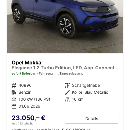
Opel Mokka
Elegance 1.2 Turbo Edition, LED, App-Connect, 5 J.-Garantie
sofort lieferbar
Fahrzeug mit Tageszulassung
Fahrzeugnr.
40896
Getriebe
Schaltgetriebe
Kraftstoff
Benzin
Außenfarbe
Kolibri Blau Metallic
Leistung
100 kW (136 PS)
Kilometerstand
10 km
01.06.2026
23.050,– €
Details
incl. 19% MwSt.