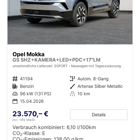
Opel Mokka
GS SHZ+KAMERA+LED+PDC+17"LM
unverbindliche Lieferzeit: SOFORT
Neuwagen mit Tageszulassung
Fahrzeugnr.
41194
Getriebe
Autom. 8-Gang
Kraftstoff
Benzin
Außenfarbe
Artense Silber Metallic
Leistung
96 kW (131 PS)
Kilometerstand
10 km
15.04.2026
23.570,– €
Details
incl. 19% MwSt.
Verbrauch kombiniert:
6,10 l/100km
CO
-Klasse:
E
2
CO
-Emissionen:
138,00 g/km