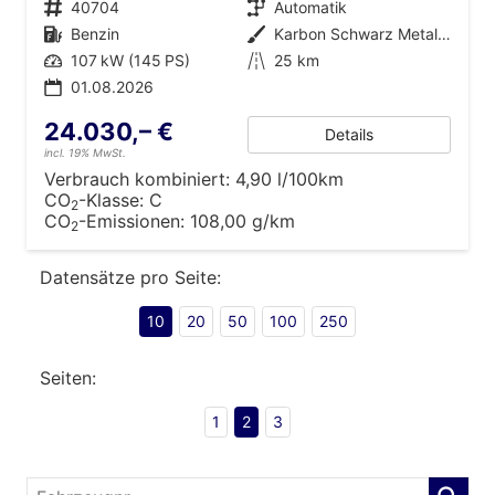
Fahrzeugnr.
40704
Getriebe
Automatik
Kraftstoff
Benzin
Außenfarbe
Karbon Schwarz Metallic
Leistung
107 kW (145 PS)
Kilometerstand
25 km
01.08.2026
24.030,– €
Details
incl. 19% MwSt.
Verbrauch kombiniert:
4,90 l/100km
CO
-Klasse:
C
2
CO
-Emissionen:
108,00 g/km
2
Datensätze pro Seite:
10
20
50
100
250
Seiten:
1
2
3
Fahrzeugnr.