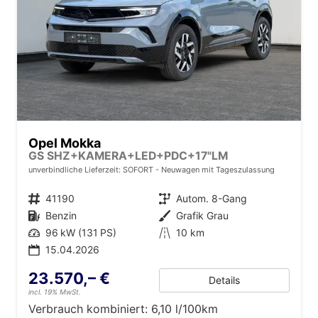
Opel Mokka
GS SHZ+KAMERA+LED+PDC+17"LM
unverbindliche Lieferzeit: SOFORT
Neuwagen mit Tageszulassung
Fahrzeugnr.
41190
Getriebe
Autom. 8-Gang
Kraftstoff
Benzin
Außenfarbe
Grafik Grau
Leistung
96 kW (131 PS)
Kilometerstand
10 km
15.04.2026
23.570,– €
Details
incl. 19% MwSt.
Verbrauch kombiniert:
6,10 l/100km