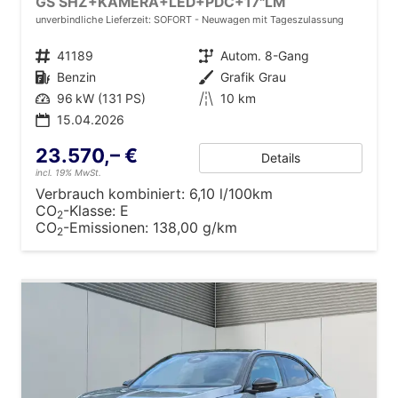
GS SHZ+KAMERA+LED+PDC+17"LM
unverbindliche Lieferzeit: SOFORT
Neuwagen mit Tageszulassung
Fahrzeugnr.
41189
Getriebe
Autom. 8-Gang
Kraftstoff
Benzin
Außenfarbe
Grafik Grau
Leistung
96 kW (131 PS)
Kilometerstand
10 km
15.04.2026
23.570,– €
Details
incl. 19% MwSt.
Verbrauch kombiniert:
6,10 l/100km
CO
-Klasse:
E
2
CO
-Emissionen:
138,00 g/km
2