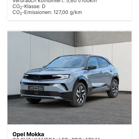
Verbrauch kombiniert:
5,60 l/100km
CO
-Klasse:
D
2
CO
-Emissionen:
127,00 g/km
2
Opel Mokka