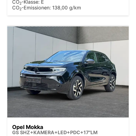
CO
-Klasse:
E
2
CO
-Emissionen:
138,00 g/km
2
Opel Mokka
GS SHZ+KAMERA+LED+PDC+17"LM