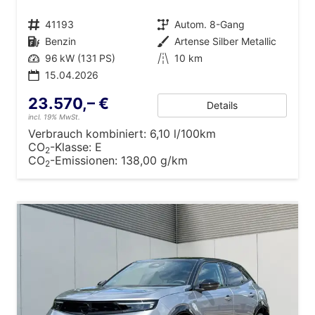
Fahrzeugnr.
41193
Getriebe
Autom. 8-Gang
Kraftstoff
Benzin
Außenfarbe
Artense Silber Metallic
Leistung
96 kW (131 PS)
Kilometerstand
10 km
15.04.2026
23.570,– €
Details
incl. 19% MwSt.
Verbrauch kombiniert:
6,10 l/100km
CO
-Klasse:
E
2
CO
-Emissionen:
138,00 g/km
2