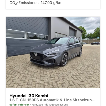
CO
-Emissionen:
147,00 g/km
2
Hyundai i30 Kombi
1.6 T-GDI 150PS Automatik N-Line Sitzheizung Lenkradheizung Klimaautomatik Navi 10,3"-Touchscreen Bluelink Apple CarPlay + Android Auto PDC v+h Rückf.Kamera 18-LM
sofort lieferbar
Fahrzeug mit Tageszulassung