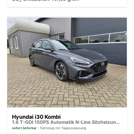
2
Hyundai i30 Kombi
1.6 T-GDI 150PS Automatik N-Line Sitzheizung Lenkradheizung Klimaautomatik Navi 10,3"-Touchscreen Bluelink Apple CarPlay + Android Auto PDC v+h Rückf.Kamera 18-LM
sofort lieferbar
Fahrzeug mit Tageszulassung