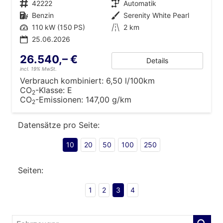
Fahrzeugnr.
42222
Getriebe
Automatik
Kraftstoff
Benzin
Außenfarbe
Serenity White Pearl
Leistung
110 kW (150 PS)
Kilometerstand
2 km
25.06.2026
26.540,– €
Details
incl. 19% MwSt.
Verbrauch kombiniert:
6,50 l/100km
CO
-Klasse:
E
2
CO
-Emissionen:
147,00 g/km
2
Datensätze pro Seite:
10
20
50
100
250
Seiten:
1
2
3
4
Fahrzeugnr.