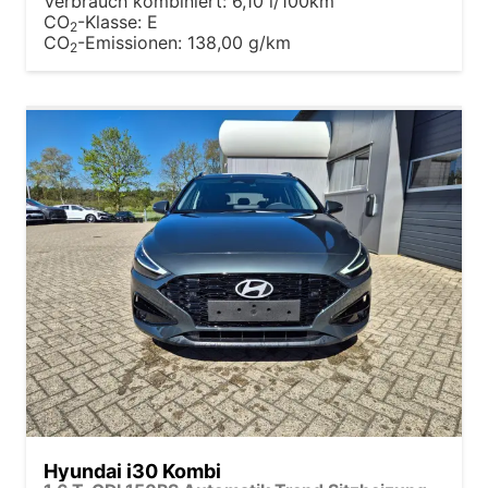
Verbrauch kombiniert:
6,10 l/100km
CO
-Klasse:
E
2
CO
-Emissionen:
138,00 g/km
2
Hyundai i30 Kombi