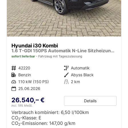
Hyundai i30 Kombi
1.6 T-GDI 150PS Automatik N-Line Sitzheizung Lenkradheizung Klimaautomatik Navi 10,3"-Touchscreen Bluelink Apple CarPlay + Android Auto PDC v+h Rückf.Kamera 18-LM
sofort lieferbar
Fahrzeug mit Tageszulassung
Fahrzeugnr.
42220
Getriebe
Automatik
Kraftstoff
Benzin
Außenfarbe
Abyss Black
Leistung
110 kW (150 PS)
Kilometerstand
2 km
25.06.2026
26.540,– €
Details
incl. 19% MwSt.
Verbrauch kombiniert:
6,50 l/100km
CO
-Klasse:
E
2
CO
-Emissionen:
147,00 g/km
2