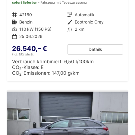
sofort lieferbar
Fahrzeug mit Tageszulassung
Fahrzeugnr.
42160
Getriebe
Automatik
Kraftstoff
Benzin
Außenfarbe
Ecotronic Grey
Leistung
110 kW (150 PS)
Kilometerstand
2 km
25.06.2026
26.540,– €
Details
incl. 19% MwSt.
Verbrauch kombiniert:
6,50 l/100km
CO
-Klasse:
E
2
CO
-Emissionen:
147,00 g/km
2