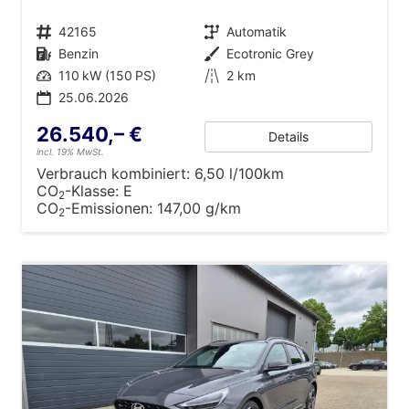
Fahrzeugnr.
42165
Getriebe
Automatik
Kraftstoff
Benzin
Außenfarbe
Ecotronic Grey
Leistung
110 kW (150 PS)
Kilometerstand
2 km
25.06.2026
26.540,– €
Details
incl. 19% MwSt.
Verbrauch kombiniert:
6,50 l/100km
CO
-Klasse:
E
2
CO
-Emissionen:
147,00 g/km
2