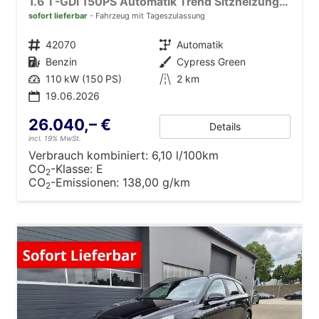
1.6 T-GDI 150PS Automatik Trend Sitzheizung Lenkradheizung Klimaautomatik PDC v+h Rückf.Kamera Navi Apple CarPlay + Android Auto 16"LM
sofort lieferbar
Fahrzeug mit Tageszulassung
Fahrzeugnr.
42070
Getriebe
Automatik
Kraftstoff
Benzin
Außenfarbe
Cypress Green
Leistung
110 kW (150 PS)
Kilometerstand
2 km
19.06.2026
26.040,– €
Details
incl. 19% MwSt.
Verbrauch kombiniert:
6,10 l/100km
CO
-Klasse:
E
2
CO
-Emissionen:
138,00 g/km
2