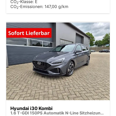
CO
-Klasse:
E
2
CO
-Emissionen:
147,00 g/km
2
Hyundai i30 Kombi
1.6 T-GDI 150PS Automatik N-Line Sitzheizung Lenkradheizung Klimaautomatik Navi 10,3"-Touchscreen Bluelink Apple CarPlay + Android Auto PDC v+h Rückf.Kamera 18-LM