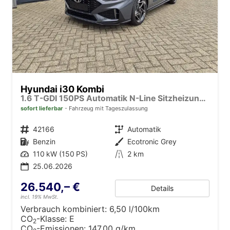
Hyundai i30 Kombi
1.6 T-GDI 150PS Automatik N-Line Sitzheizung Lenkradheizung Klimaautomatik Navi 10,3"-Touchscreen Bluelink Apple CarPlay + Android Auto PDC v+h Rückf.Kamera 18-LM
sofort lieferbar
Fahrzeug mit Tageszulassung
Fahrzeugnr.
42166
Getriebe
Automatik
Kraftstoff
Benzin
Außenfarbe
Ecotronic Grey
Leistung
110 kW (150 PS)
Kilometerstand
2 km
25.06.2026
26.540,– €
Details
incl. 19% MwSt.
Verbrauch kombiniert:
6,50 l/100km
CO
-Klasse:
E
2
CO
-Emissionen:
147,00 g/km