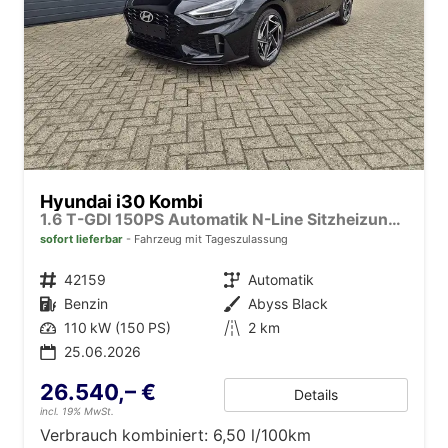
Hyundai i30 Kombi
1.6 T-GDI 150PS Automatik N-Line Sitzheizung Lenkradheizung Klimaautomatik Navi 10,3"-Touchscreen Bluelink Apple CarPlay + Android Auto PDC v+h Rückf.Kamera 18-LM
sofort lieferbar
Fahrzeug mit Tageszulassung
Fahrzeugnr.
42159
Getriebe
Automatik
Kraftstoff
Benzin
Außenfarbe
Abyss Black
Leistung
110 kW (150 PS)
Kilometerstand
2 km
25.06.2026
26.540,– €
Details
incl. 19% MwSt.
Verbrauch kombiniert:
6,50 l/100km