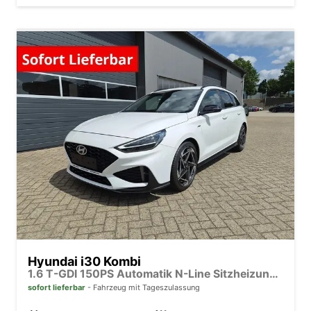
Hyundai i30 Kombi
1.6 T-GDI 150PS Automatik N-Line Sitzheizung Lenkradheizung Klimaautomatik Navi 10,3"-Touchscreen Bluelink Apple CarPlay + Android Auto PDC v+h Rückf.Kamera 18-LM
sofort lieferbar
Fahrzeug mit Tageszulassung