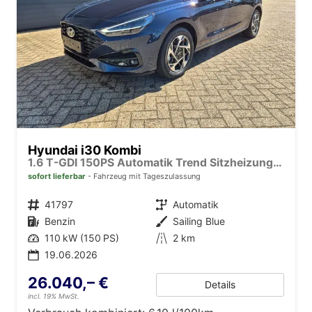
Hyundai i30 Kombi
1.6 T-GDI 150PS Automatik Trend Sitzheizung Lenkradheizung Klimaautomatik PDC v+h Rückf.Kamera Navi Apple CarPlay + Android Auto 16"LM
sofort lieferbar
Fahrzeug mit Tageszulassung
Fahrzeugnr.
41797
Getriebe
Automatik
Kraftstoff
Benzin
Außenfarbe
Sailing Blue
Leistung
110 kW (150 PS)
Kilometerstand
2 km
19.06.2026
26.040,– €
Details
incl. 19% MwSt.