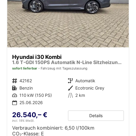
Hyundai i30 Kombi
1.6 T-GDI 150PS Automatik N-Line Sitzheizung Lenkradheizung Klimaautomatik Navi 10,3"-Touchscreen Bluelink Apple CarPlay + Android Auto PDC v+h Rückf.Kamera 18-LM
sofort lieferbar
Fahrzeug mit Tageszulassung
Fahrzeugnr.
42162
Getriebe
Automatik
Kraftstoff
Benzin
Außenfarbe
Ecotronic Grey
Leistung
110 kW (150 PS)
Kilometerstand
2 km
25.06.2026
26.540,– €
Details
incl. 19% MwSt.
Verbrauch kombiniert:
6,50 l/100km
CO
-Klasse:
E
2