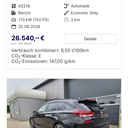
Fahrzeugnr.
42218
Getriebe
Automatik
Kraftstoff
Benzin
Außenfarbe
Ecotronic Grey
Leistung
110 kW (150 PS)
Kilometerstand
2 km
25.06.2026
26.540,– €
Details
incl. 19% MwSt.
Verbrauch kombiniert:
6,50 l/100km
CO
-Klasse:
E
2
CO
-Emissionen:
147,00 g/km
2