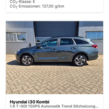
CO
-Klasse:
E
2
CO
-Emissionen:
137,00 g/km
2
Hyundai i30 Kombi
1.6 T-GDI 150PS Automatik Trend Sitzheizung Lenkradheizung Klimaautomatik PDC v+h Rückf.Kamera Navi Apple CarPlay + Android Auto 16"LM