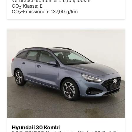
Verbrauch kombiniert:
6,10 l/100km
CO
-Klasse:
E
2
CO
-Emissionen:
137,00 g/km
2
Hyundai i30 Kombi