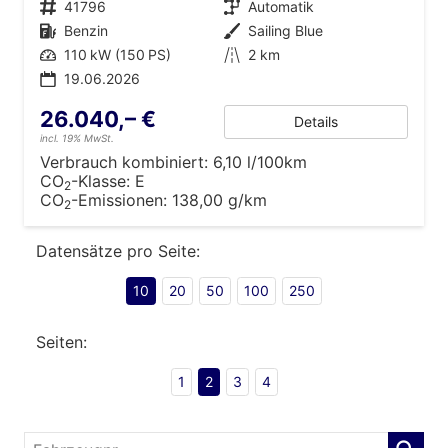
Fahrzeugnr.
41796
Getriebe
Automatik
Kraftstoff
Benzin
Außenfarbe
Sailing Blue
Leistung
110 kW (150 PS)
Kilometerstand
2 km
19.06.2026
26.040,– €
Details
incl. 19% MwSt.
Verbrauch kombiniert:
6,10 l/100km
CO
-Klasse:
E
2
CO
-Emissionen:
138,00 g/km
2
Datensätze pro Seite:
10
20
50
100
250
Seiten:
1
2
3
4
Fahrzeugnr.