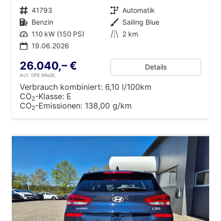
Fahrzeugnr.
41793
Getriebe
Automatik
Kraftstoff
Benzin
Außenfarbe
Sailing Blue
Leistung
110 kW (150 PS)
Kilometerstand
2 km
19.06.2026
26.040,– €
Details
incl. 19% MwSt.
Verbrauch kombiniert:
6,10 l/100km
CO
-Klasse:
E
2
CO
-Emissionen:
138,00 g/km
2