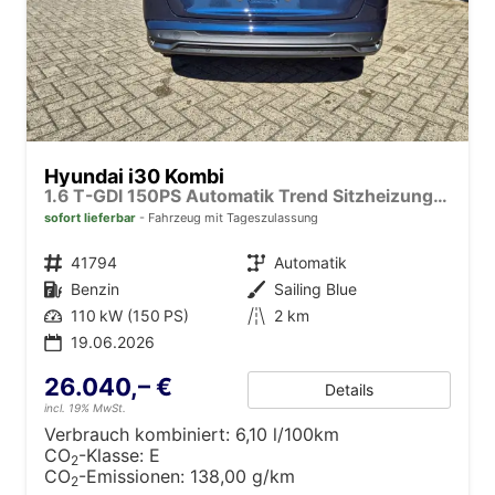
Hyundai i30 Kombi
1.6 T-GDI 150PS Automatik Trend Sitzheizung Lenkradheizung Klimaautomatik PDC v+h Rückf.Kamera Navi Apple CarPlay + Android Auto 16"LM
sofort lieferbar
Fahrzeug mit Tageszulassung
Fahrzeugnr.
41794
Getriebe
Automatik
Kraftstoff
Benzin
Außenfarbe
Sailing Blue
Leistung
110 kW (150 PS)
Kilometerstand
2 km
19.06.2026
26.040,– €
Details
incl. 19% MwSt.
Verbrauch kombiniert:
6,10 l/100km
CO
-Klasse:
E
2
CO
-Emissionen:
138,00 g/km
2