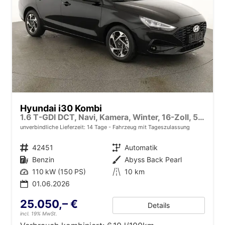
Hyundai i30 Kombi
1.6 T-GDI DCT, Navi, Kamera, Winter, 16-Zoll, 5 J.-Garantie
unverbindliche Lieferzeit:
14 Tage
Fahrzeug mit Tageszulassung
Fahrzeugnr.
42451
Getriebe
Automatik
Kraftstoff
Benzin
Außenfarbe
Abyss Back Pearl
Leistung
110 kW (150 PS)
Kilometerstand
10 km
01.06.2026
25.050,– €
Details
incl. 19% MwSt.