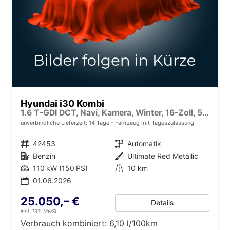
Hyundai i30 Kombi
1.6 T-GDI DCT, Navi, Kamera, Winter, 16-Zoll, 5 J.-Garantie
unverbindliche Lieferzeit:
14 Tage
Fahrzeug mit Tageszulassung
Fahrzeugnr.
42453
Getriebe
Automatik
Kraftstoff
Benzin
Außenfarbe
Ultimate Red Metallic
Leistung
110 kW (150 PS)
Kilometerstand
10 km
01.06.2026
25.050,– €
Details
incl. 19% MwSt.
Verbrauch kombiniert:
6,10 l/100km