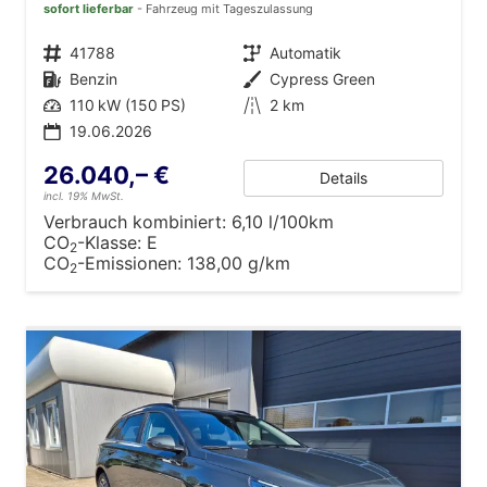
sofort lieferbar
Fahrzeug mit Tageszulassung
Fahrzeugnr.
41788
Getriebe
Automatik
Kraftstoff
Benzin
Außenfarbe
Cypress Green
Leistung
110 kW (150 PS)
Kilometerstand
2 km
19.06.2026
26.040,– €
Details
incl. 19% MwSt.
Verbrauch kombiniert:
6,10 l/100km
CO
-Klasse:
E
2
CO
-Emissionen:
138,00 g/km
2