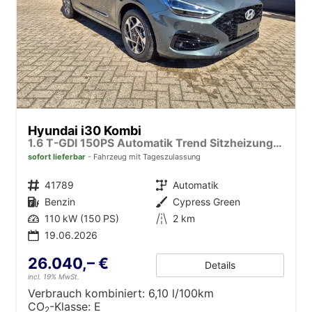
Hyundai i30 Kombi
1.6 T-GDI 150PS Automatik Trend Sitzheizung Lenkradheizung Klimaautomatik PDC v+h Rückf.Kamera Navi Apple CarPlay + Android Auto 16"LM
sofort lieferbar
Fahrzeug mit Tageszulassung
Fahrzeugnr.
41789
Getriebe
Automatik
Kraftstoff
Benzin
Außenfarbe
Cypress Green
Leistung
110 kW (150 PS)
Kilometerstand
2 km
19.06.2026
26.040,– €
Details
incl. 19% MwSt.
Verbrauch kombiniert:
6,10 l/100km
CO
-Klasse:
E
2