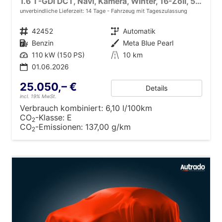
1.6 T-GDI DCT, Navi, Kamera, Winter, 16-Zoll, 5 J.-Garantie
unverbindliche Lieferzeit:
14 Tage
Fahrzeug mit Tageszulassung
Fahrzeugnr.
42452
Getriebe
Automatik
Kraftstoff
Benzin
Außenfarbe
Meta Blue Pearl
Leistung
110 kW (150 PS)
Kilometerstand
10 km
01.06.2026
25.050,– €
Details
incl. 19% MwSt.
Verbrauch kombiniert:
6,10 l/100km
CO
-Klasse:
E
2
CO
-Emissionen:
137,00 g/km
2