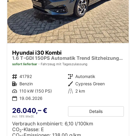
Hyundai i30 Kombi
1.6 T-GDI 150PS Automatik Trend Sitzheizung Lenkradheizung Klimaautomatik PDC v+h Rückf.Kamera Navi Apple CarPlay + Android Auto 16"LM
sofort lieferbar
Fahrzeug mit Tageszulassung
Fahrzeugnr.
41792
Getriebe
Automatik
Kraftstoff
Benzin
Außenfarbe
Cypress Green
Leistung
110 kW (150 PS)
Kilometerstand
2 km
19.06.2026
26.040,– €
Details
incl. 19% MwSt.
Verbrauch kombiniert:
6,10 l/100km
CO
-Klasse:
E
2
CO
-Emissionen:
138,00 g/km