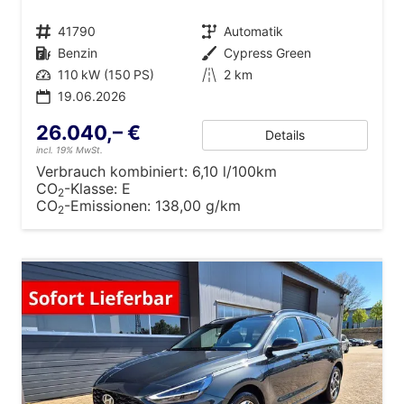
Fahrzeugnr.
41790
Getriebe
Automatik
Kraftstoff
Benzin
Außenfarbe
Cypress Green
Leistung
110 kW (150 PS)
Kilometerstand
2 km
19.06.2026
26.040,– €
Details
incl. 19% MwSt.
Verbrauch kombiniert:
6,10 l/100km
CO
-Klasse:
E
2
CO
-Emissionen:
138,00 g/km
2