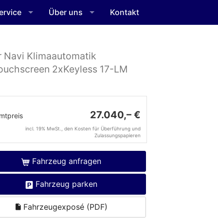
ervice
Über uns
Kontakt
r Navi Klimaautomatik
Touchscreen 2xKeyless 17-LM
27.040,– €
mtpreis
incl. 19% MwSt., den Kosten für Überführung und
Zulassungspapieren
Fahrzeug anfragen
Fahrzeug parken
Fahrzeugexposé (PDF)