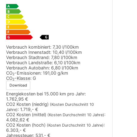
Verbrauch kombiniert:
7,30 l/100km
Verbrauch Innenstadt:
10,40 l/100km
Verbrauch Stadtrand:
7,80 l/100km
Verbrauch Landstraße:
6,10 l/100km
Verbrauch Autobahn:
6,80 l/100km
CO
-Emissionen:
191,00 g/km
2
CO
-Klasse:
G
2
Download
Energiekosten bei 15.000 km pro Jahr:
1.762,95 €
CO2 Kosten (niedrig)
(Kosten Durchschnitt 10
:
1.719,- €
Jahre)
CO2 Kosten (mittel)
:
(Kosten Durchschnitt 10 Jahre)
4.082,62 €
CO2 Kosten (hoch)
:
(Kosten Durchschnitt 10 Jahre)
6.303,- €
Jahressteuer:
531,- €