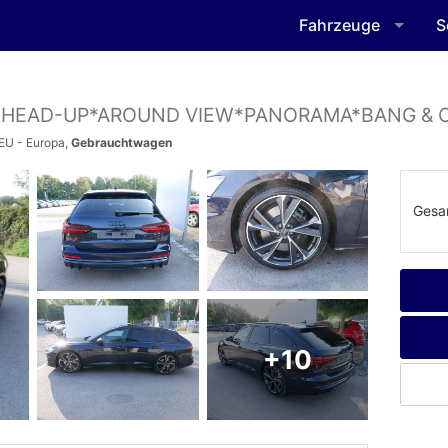
Fahrzeuge
S
o *HEAD-UP*AROUND VIEW*PANORAMA*BANG & 
 EU - Europa,
Gebrauchtwagen
Gesa
+10