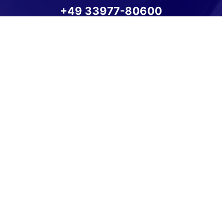
+49 33977-80600
Wie können wir Ihnen helfen?
Anmelden
Impressum
Datenschutz
Cookie-Einstellungen
Weitere Informationen zum offiziellen Kraftstoffverbrauch
und zu den offiziellen spezifischen CO
-Emissionen und
2
gegebenenfalls zum Stromverbrauch neuer PKW können dem
'Leitfaden über den offiziellen Kraftstoffverbrauch, die
offiziellen spezifischen CO
-Emissionen und den offiziellen
2
Stromverbrauch neuer PKW' entnommen werden, der an
allen Verkaufsstellen und bei der 'Deutschen Automobil
Treuhand GmbH' unentgeltlich erhältlich ist unter
www.dat.de.
© 2026
Autohaus Gumtow GmbH
,
Karpatenweg 1
,