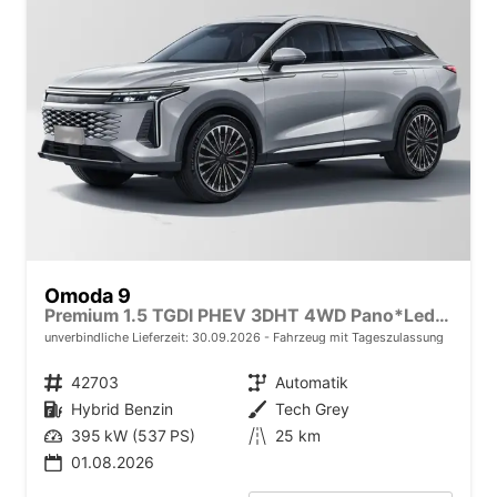
Omoda 9
Premium 1.5 TGDI PHEV 3DHT 4WD Pano*Leder*540°Kamera*Android Auto*Navi*SHZ*20"
unverbindliche Lieferzeit:
30.09.2026
Fahrzeug mit Tageszulassung
Fahrzeugnr.
42703
Getriebe
Automatik
Kraftstoff
Hybrid Benzin
Außenfarbe
Tech Grey
Leistung
395 kW (537 PS)
Kilometerstand
25 km
01.08.2026