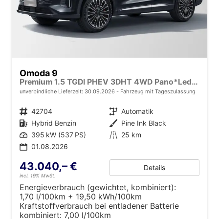
Omoda 9
Premium 1.5 TGDI PHEV 3DHT 4WD Pano*Leder*540°Kamera*Android Auto*Navi*SHZ*20"
unverbindliche Lieferzeit:
30.09.2026
Fahrzeug mit Tageszulassung
Fahrzeugnr.
42704
Getriebe
Automatik
Kraftstoff
Hybrid Benzin
Außenfarbe
Pine Ink Black
Leistung
395 kW (537 PS)
Kilometerstand
25 km
01.08.2026
43.040,– €
Details
incl. 19% MwSt.
Energieverbrauch (gewichtet, kombiniert):
1,70 l/100km + 19,50 kWh/100km
Kraftstoffverbrauch bei entladener Batterie
kombiniert:
7,00 l/100km