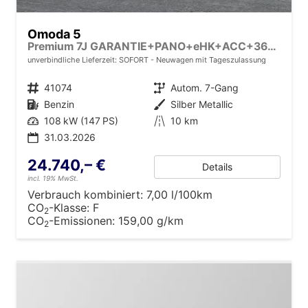
Omoda 5
Premium 7J GARANTIE+PANO+eHK+ACC+360-KAM+SHZ+KLIMA+SONY+18" ALU
unverbindliche Lieferzeit: SOFORT
Neuwagen mit Tageszulassung
Fahrzeugnr.
41074
Getriebe
Autom. 7-Gang
Kraftstoff
Benzin
Außenfarbe
Silber Metallic
Leistung
108 kW (147 PS)
Kilometerstand
10 km
31.03.2026
24.740,– €
Details
incl. 19% MwSt.
Verbrauch kombiniert:
7,00 l/100km
CO
-Klasse:
F
2
CO
-Emissionen:
159,00 g/km
2