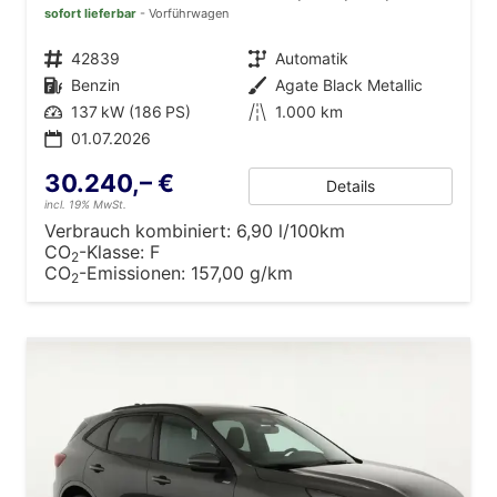
sofort lieferbar
Vorführwagen
Fahrzeugnr.
42839
Getriebe
Automatik
Kraftstoff
Benzin
Außenfarbe
Agate Black Metallic
Leistung
137 kW (186 PS)
Kilometerstand
1.000 km
01.07.2026
30.240,– €
Details
incl. 19% MwSt.
Verbrauch kombiniert:
6,90 l/100km
CO
-Klasse:
F
2
CO
-Emissionen:
157,00 g/km
2