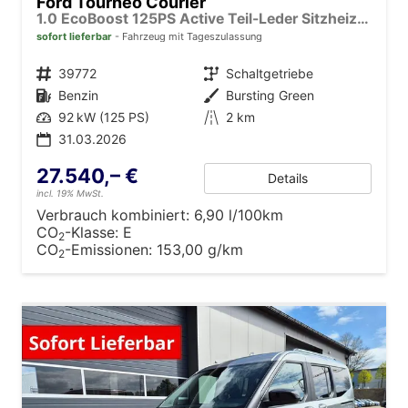
Ford Tourneo Courier
1.0 EcoBoost 125PS Active Teil-Leder Sitzheizung Lenkradheizung Klimaautomatik PDC v+h Rückf.-Kamera ACC TWA Frontscheibe beheizb. Ford-Navi SYNC4 Apple CarPlay + Android Auto
sofort lieferbar
Fahrzeug mit Tageszulassung
Fahrzeugnr.
39772
Getriebe
Schaltgetriebe
Kraftstoff
Benzin
Außenfarbe
Bursting Green
Leistung
92 kW (125 PS)
Kilometerstand
2 km
31.03.2026
27.540,– €
Details
incl. 19% MwSt.
Verbrauch kombiniert:
6,90 l/100km
CO
-Klasse:
E
2
CO
-Emissionen:
153,00 g/km
2