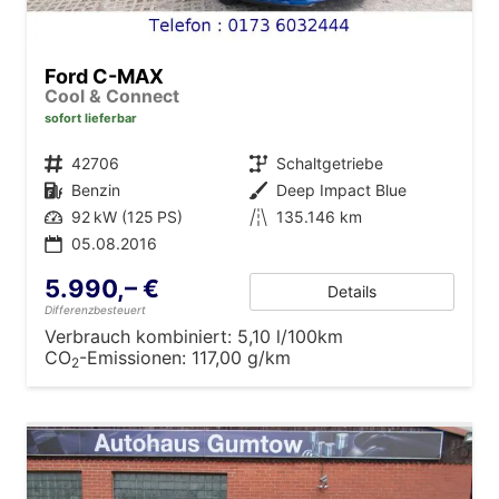
Ford C-MAX
Cool & Connect
sofort lieferbar
Fahrzeugnr.
42706
Getriebe
Schaltgetriebe
Kraftstoff
Benzin
Außenfarbe
Deep Impact Blue
Leistung
92 kW (125 PS)
Kilometerstand
135.146 km
05.08.2016
5.990,– €
Details
Differenzbesteuert
Verbrauch kombiniert:
5,10 l/100km
CO
-Emissionen:
117,00 g/km
2