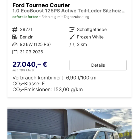
Ford Tourneo Courier
1.0 EcoBoost 125PS Active Teil-Leder Sitzheizung Lenkradheizung Klimaautomatik PDC v+h Rückf.-Kamera ACC TWA Frontscheibe beheizb. Ford-Navi SYNC4 Apple CarPlay + Android Auto
sofort lieferbar
Fahrzeug mit Tageszulassung
Fahrzeugnr.
39771
Getriebe
Schaltgetriebe
Kraftstoff
Benzin
Außenfarbe
Frozen White
Leistung
92 kW (125 PS)
Kilometerstand
2 km
31.03.2026
27.040,– €
Details
incl. 19% MwSt.
Verbrauch kombiniert:
6,90 l/100km
CO
-Klasse:
E
2
CO
-Emissionen:
153,00 g/km
2