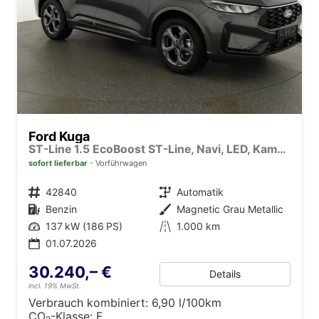
Ford Kuga
ST-Line 1.5 EcoBoost ST-Line, Navi, LED, Kamera, Winter, FS beheizbar
sofort lieferbar
Vorführwagen
Fahrzeugnr.
42840
Getriebe
Automatik
Kraftstoff
Benzin
Außenfarbe
Magnetic Grau Metallic
Leistung
137 kW (186 PS)
Kilometerstand
1.000 km
01.07.2026
30.240,– €
Details
incl. 19% MwSt.
Verbrauch kombiniert:
6,90 l/100km
CO
-Klasse:
F