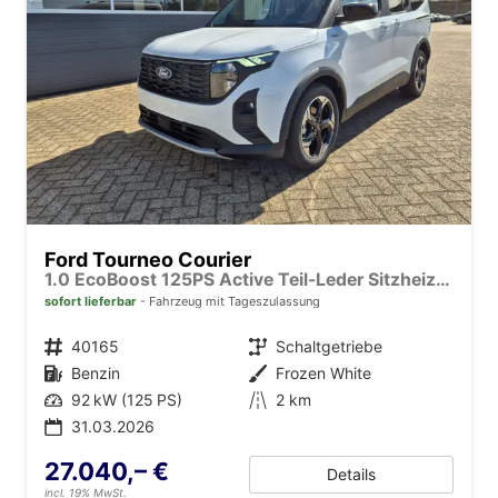
Ford Tourneo Courier
1.0 EcoBoost 125PS Active Teil-Leder Sitzheizung Lenkradheizung Klimaautomatik PDC v+h Rückf.-Kamera ACC TWA Frontscheibe beheizb. Ford-Navi SYNC4 Apple CarPlay + Android Auto
sofort lieferbar
Fahrzeug mit Tageszulassung
Fahrzeugnr.
40165
Getriebe
Schaltgetriebe
Kraftstoff
Benzin
Außenfarbe
Frozen White
Leistung
92 kW (125 PS)
Kilometerstand
2 km
31.03.2026
27.040,– €
Details
incl. 19% MwSt.