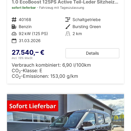
1.0 EcoBoost 125PS Active Teil-Leder Sitzheizung Lenkradheizung Klimaautomatik PDC v+h Rückf.-Kamera ACC TWA Frontscheibe beheizb. Ford-Navi SYNC4 Apple CarPlay + Android Auto
sofort lieferbar
Fahrzeug mit Tageszulassung
Fahrzeugnr.
40168
Getriebe
Schaltgetriebe
Kraftstoff
Benzin
Außenfarbe
Bursting Green
Leistung
92 kW (125 PS)
Kilometerstand
2 km
31.03.2026
27.540,– €
Details
incl. 19% MwSt.
Verbrauch kombiniert:
6,90 l/100km
CO
-Klasse:
E
2
CO
-Emissionen:
153,00 g/km
2