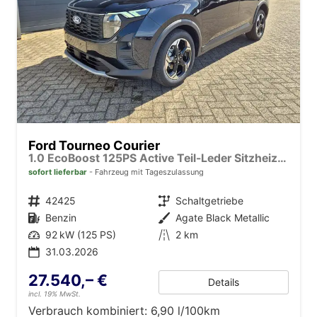
Ford Tourneo Courier
1.0 EcoBoost 125PS Active Teil-Leder Sitzheizung Lenkradheizung Klimaautomatik PDC v+h Rückf.-Kamera ACC TWA Frontscheibe beheizb. Ford-Navi SYNC4 Apple CarPlay + Android Auto
sofort lieferbar
Fahrzeug mit Tageszulassung
Fahrzeugnr.
42425
Getriebe
Schaltgetriebe
Kraftstoff
Benzin
Außenfarbe
Agate Black Metallic
Leistung
92 kW (125 PS)
Kilometerstand
2 km
31.03.2026
27.540,– €
Details
incl. 19% MwSt.
Verbrauch kombiniert:
6,90 l/100km