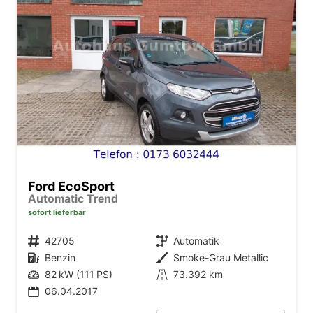
Ford EcoSport
Automatic Trend
sofort lieferbar
Fahrzeugnr.
42705
Getriebe
Automatik
Kraftstoff
Benzin
Außenfarbe
Smoke-Grau Metallic
Leistung
82 kW (111 PS)
Kilometerstand
73.392 km
06.04.2017