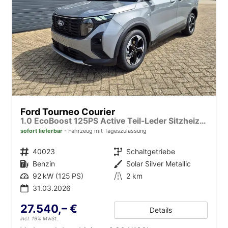
Ford Tourneo Courier
1.0 EcoBoost 125PS Active Teil-Leder Sitzheizung Lenkradheizung Klimaautomatik PDC v+h Rückf.-Kamera ACC TWA Frontscheibe beheizb. Ford-Navi SYNC4 Apple CarPlay + Android Auto
sofort lieferbar
Fahrzeug mit Tageszulassung
Fahrzeugnr.
40023
Getriebe
Schaltgetriebe
Kraftstoff
Benzin
Außenfarbe
Solar Silver Metallic
Leistung
92 kW (125 PS)
Kilometerstand
2 km
31.03.2026
27.540,– €
Details
incl. 19% MwSt.