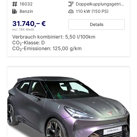
Fahrzeugnr.
16032
Getriebe
Doppelkupplungsgetriebe (DSG)
Kraftstoff
Benzin
Leistung
110 kW (150 PS)
31.740,– €
Details
incl. 19% MwSt.
Verbrauch kombiniert:
5,50 l/100km
CO
-Klasse:
D
2
CO
-Emissionen:
125,00 g/km
2