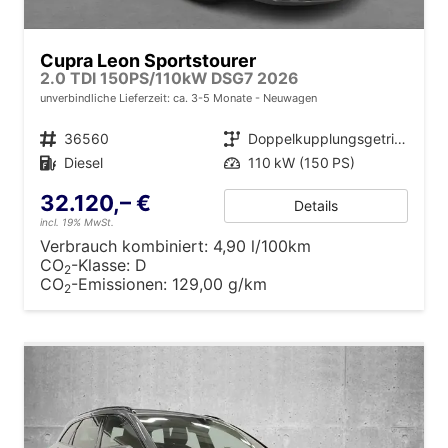
Cupra Leon Sportstourer
2.0 TDI 150PS/110kW DSG7 2026
unverbindliche Lieferzeit: ca. 3-5 Monate
Neuwagen
Fahrzeugnr.
36560
Getriebe
Doppelkupplungsgetriebe (DSG)
Kraftstoff
Diesel
Leistung
110 kW (150 PS)
32.120,– €
Details
incl. 19% MwSt.
Verbrauch kombiniert:
4,90 l/100km
CO
-Klasse:
D
2
CO
-Emissionen:
129,00 g/km
2