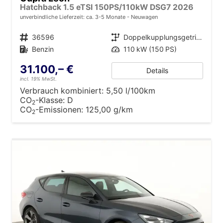
Hatchback 1.5 eTSI 150PS/110kW DSG7 2026
unverbindliche Lieferzeit: ca. 3-5 Monate
Neuwagen
Fahrzeugnr.
36596
Getriebe
Doppelkupplungsgetriebe (DSG)
Kraftstoff
Benzin
Leistung
110 kW (150 PS)
31.100,– €
Details
incl. 19% MwSt.
Verbrauch kombiniert:
5,50 l/100km
CO
-Klasse:
D
2
CO
-Emissionen:
125,00 g/km
2