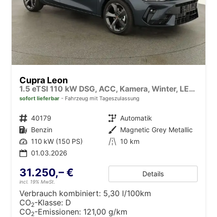
Cupra Leon
1.5 eTSI 110 kW DSG, ACC, Kamera, Winter, LED, 18-Zoll, sofort
sofort lieferbar
Fahrzeug mit Tageszulassung
Fahrzeugnr.
40179
Getriebe
Automatik
Kraftstoff
Benzin
Außenfarbe
Magnetic Grey Metallic
Leistung
110 kW (150 PS)
Kilometerstand
10 km
01.03.2026
31.250,– €
Details
incl. 19% MwSt.
Verbrauch kombiniert:
5,30 l/100km
CO
-Klasse:
D
2
CO
-Emissionen:
121,00 g/km
2