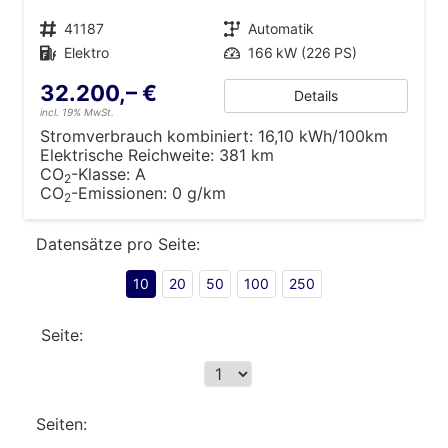
Fahrzeugnr.
41187
Getriebe
Automatik
Kraftstoff
Elektro
Leistung
166 kW (226 PS)
32.200,– €
Details
incl. 19% MwSt.
Stromverbrauch kombiniert:
16,10 kWh/100km
Elektrische Reichweite:
381 km
CO
-Klasse:
A
2
CO
-Emissionen:
0 g/km
2
Datensätze pro Seite:
10
20
50
100
250
Seite:
Seiten: