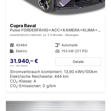
Cupra Raval
Pulse FÖRDERFÄHIG+ACC+KAMERA+KLIMA+KESSY+LED+18" ALU
unverbindliche Lieferzeit: ca. 3-5 Monate
Neuwagen
Fahrzeugnr.
40484
Getriebe
Automatik
Kraftstoff
Elektro
Leistung
155 kW (211 PS)
31.940,– €
Details
incl. 19% MwSt.
Stromverbrauch kombiniert:
13,90 kWh/100km
Elektrische Reichweite:
444 km
CO
-Klasse:
A
2
CO
-Emissionen:
0 g/km
2