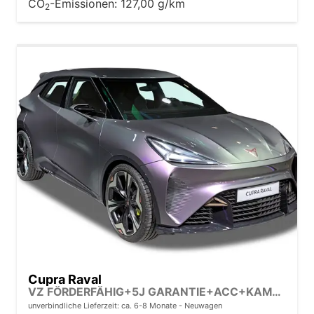
CO
-Emissionen:
127,00 g/km
2
Cupra Raval
VZ FÖRDERFÄHIG+5J GARANTIE+ACC+KAMERA+19" ALU+DCC+LED+PDC+KESSY
unverbindliche Lieferzeit: ca. 6-8 Monate
Neuwagen