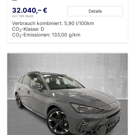
32.040,– €
Details
incl. 19% MwSt.
Verbrauch kombiniert:
5,90 l/100km
CO
-Klasse:
D
2
CO
-Emissionen:
133,00 g/km
2