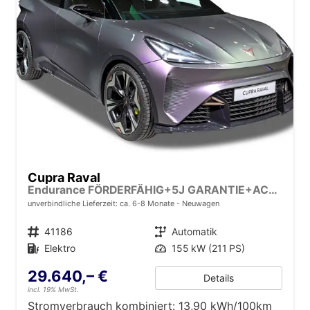
Cupra Raval
Endurance FÖRDERFÄHIG+5J GARANTIE+ACC+18" ALU+LED+PDC+KLIMA
unverbindliche Lieferzeit: ca. 6-8 Monate
Neuwagen
Fahrzeugnr.
41186
Getriebe
Automatik
Kraftstoff
Elektro
Leistung
155 kW (211 PS)
29.640,– €
Details
incl. 19% MwSt.
Stromverbrauch kombiniert:
13,90 kWh/100km