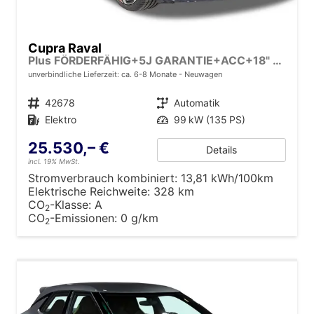
Cupra Raval
Plus FÖRDERFÄHIG+5J GARANTIE+ACC+18" ALU+LED+PDC+KLIMA
unverbindliche Lieferzeit: ca. 6-8 Monate
Neuwagen
Fahrzeugnr.
42678
Getriebe
Automatik
Kraftstoff
Elektro
Leistung
99 kW (135 PS)
25.530,– €
Details
incl. 19% MwSt.
Stromverbrauch kombiniert:
13,81 kWh/100km
Elektrische Reichweite:
328 km
CO
-Klasse:
A
2
CO
-Emissionen:
0 g/km
2