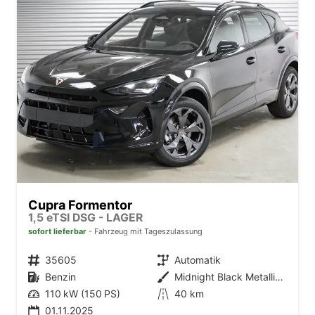
Cupra Formentor
1,5 eTSI DSG - LAGER
sofort lieferbar
Fahrzeug mit Tageszulassung
Fahrzeugnr.
35605
Getriebe
Automatik
Kraftstoff
Benzin
Außenfarbe
Midnight Black Metallic (0E)
Leistung
110 kW (150 PS)
Kilometerstand
40 km
01.11.2025