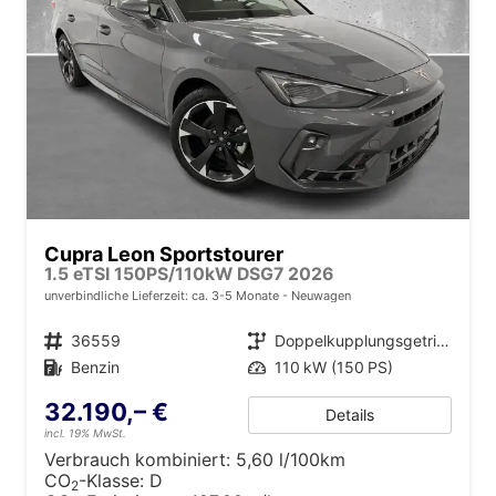
Cupra Leon Sportstourer
1.5 eTSI 150PS/110kW DSG7 2026
unverbindliche Lieferzeit: ca. 3-5 Monate
Neuwagen
Fahrzeugnr.
36559
Getriebe
Doppelkupplungsgetriebe (DSG)
Kraftstoff
Benzin
Leistung
110 kW (150 PS)
32.190,– €
Details
incl. 19% MwSt.
Verbrauch kombiniert:
5,60 l/100km
CO
-Klasse:
D
2