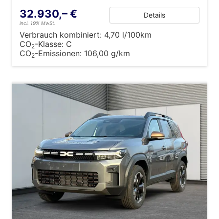
32.930,– €
Details
incl. 19% MwSt.
Verbrauch kombiniert:
4,70 l/100km
CO
-Klasse:
C
2
CO
-Emissionen:
106,00 g/km
2