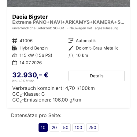
Dacia Bigster
Extreme PANO+NAVI+ARKAMYS+KAMERA+SHZ+LED+18"ALU
unverbindliche Lieferzeit: SOFORT
Neuwagen mit Tageszulassung
Fahrzeugnr.
41006
Getriebe
Automatik
Kraftstoff
Hybrid Benzin
Außenfarbe
Dolomit-Grau Metallic
Leistung
115 kW (156 PS)
Kilometerstand
10 km
14.07.2026
32.930,– €
Details
incl. 19% MwSt.
Verbrauch kombiniert:
4,70 l/100km
CO
-Klasse:
C
2
CO
-Emissionen:
106,00 g/km
2
Datensätze pro Seite:
10
20
50
100
250