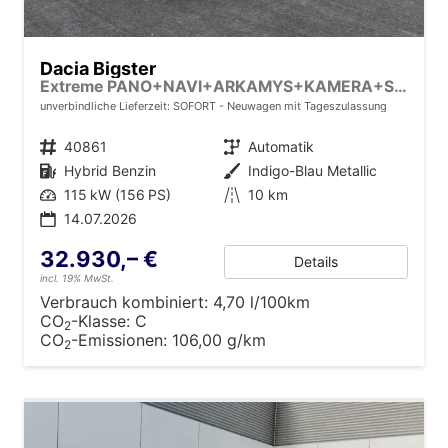
Dacia Bigster
Extreme PANO+NAVI+ARKAMYS+KAMERA+SHZ+LED+18"ALU
unverbindliche Lieferzeit: SOFORT
Neuwagen mit Tageszulassung
Fahrzeugnr.
40861
Getriebe
Automatik
Kraftstoff
Hybrid Benzin
Außenfarbe
Indigo-Blau Metallic
Leistung
115 kW (156 PS)
Kilometerstand
10 km
14.07.2026
32.930,– €
Details
incl. 19% MwSt.
Verbrauch kombiniert:
4,70 l/100km
CO
-Klasse:
C
2
CO
-Emissionen:
106,00 g/km
2