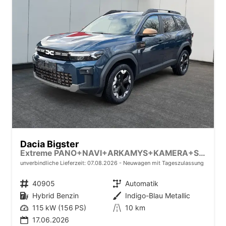
Dacia Bigster
Extreme PANO+NAVI+ARKAMYS+KAMERA+SHZ+LED+18"ALU
unverbindliche Lieferzeit:
07.08.2026
Neuwagen mit Tageszulassung
Fahrzeugnr.
40905
Getriebe
Automatik
Kraftstoff
Hybrid Benzin
Außenfarbe
Indigo-Blau Metallic
Leistung
115 kW (156 PS)
Kilometerstand
10 km
17.06.2026