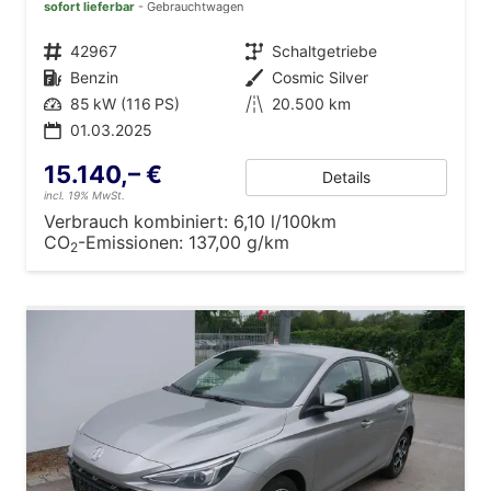
sofort lieferbar
Gebrauchtwagen
Fahrzeugnr.
42967
Getriebe
Schaltgetriebe
Kraftstoff
Benzin
Außenfarbe
Cosmic Silver
Leistung
85 kW (116 PS)
Kilometerstand
20.500 km
01.03.2025
15.140,– €
Details
incl. 19% MwSt.
Verbrauch kombiniert:
6,10 l/100km
CO
-Emissionen:
137,00 g/km
2