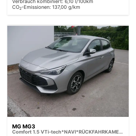
Verbrauch kombiniert:
6,10 l/100km
CO
-Emissionen:
137,00 g/km
2
MG MG3
Comfort 1.5 VTi-tech*NAVI*RÜCKFAHRKAMERA*LED*PDC*SMARTLINK*