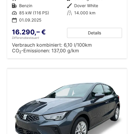
Kraftstoff
Benzin
Außenfarbe
Dover White
Leistung
85 kW (116 PS)
Kilometerstand
14.000 km
01.09.2025
16.290,– €
Details
Differenzbesteuert
Verbrauch kombiniert:
6,10 l/100km
CO
-Emissionen:
137,00 g/km
2