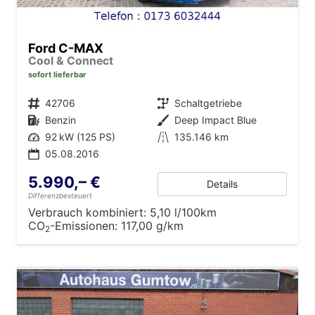
Ford C-MAX
Cool & Connect
sofort lieferbar
Fahrzeugnr.
42706
Getriebe
Schaltgetriebe
Kraftstoff
Benzin
Außenfarbe
Deep Impact Blue
Leistung
92 kW (125 PS)
Kilometerstand
135.146 km
05.08.2016
5.990,– €
Details
Differenzbesteuert
Verbrauch kombiniert:
5,10 l/100km
CO
-Emissionen:
117,00 g/km
2