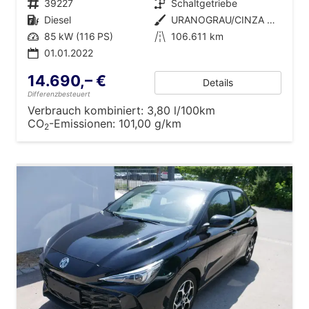
Fahrzeugnr.
39227
Getriebe
Schaltgetriebe
Kraftstoff
Diesel
Außenfarbe
URANOGRAU/CINZA URANO
Leistung
85 kW (116 PS)
Kilometerstand
106.611 km
01.01.2022
14.690,– €
Details
Differenzbesteuert
Verbrauch kombiniert:
3,80 l/100km
CO
-Emissionen:
101,00 g/km
2