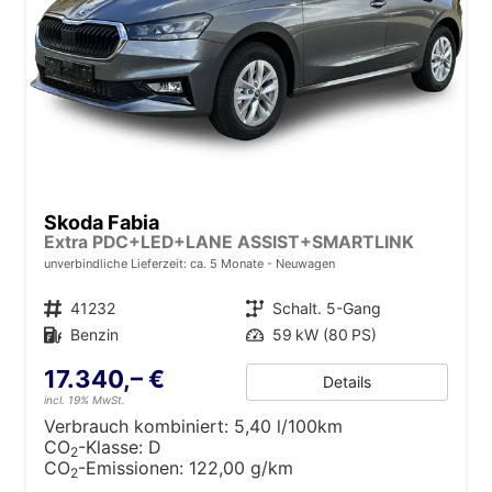
Skoda Fabia
Extra PDC+LED+LANE ASSIST+SMARTLINK
unverbindliche Lieferzeit: ca. 5 Monate
Neuwagen
Fahrzeugnr.
41232
Getriebe
Schalt. 5-Gang
Kraftstoff
Benzin
Leistung
59 kW (80 PS)
17.340,– €
Details
incl. 19% MwSt.
Verbrauch kombiniert:
5,40 l/100km
CO
-Klasse:
D
2
CO
-Emissionen:
122,00 g/km
2