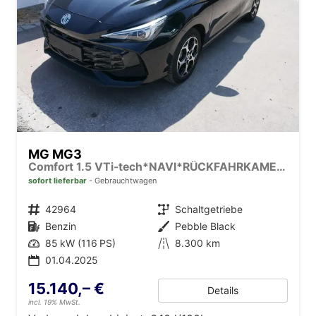
MG MG3
Comfort 1.5 VTi-tech*NAVI*RÜCKFAHRKAMERA*LED*PDC*SMARTLINK*
sofort lieferbar
Gebrauchtwagen
Fahrzeugnr.
42964
Getriebe
Schaltgetriebe
Kraftstoff
Benzin
Außenfarbe
Pebble Black
Leistung
85 kW (116 PS)
Kilometerstand
8.300 km
01.04.2025
15.140,– €
Details
incl. 19% MwSt.