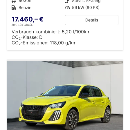
Fahrzeugnr.
40309
Getriebe
Schalt. 5-Gang
Kraftstoff
Benzin
Leistung
59 kW (80 PS)
17.460,– €
Details
incl. 19% MwSt.
Verbrauch kombiniert:
5,20 l/100km
CO
-Klasse:
D
2
CO
-Emissionen:
118,00 g/km
2