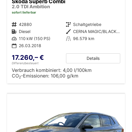
Skoda Superb Combi
2.0 TDI Ambition
sofort lieferbar
Fahrzeugnr.
42880
Getriebe
Schaltgetriebe
Kraftstoff
Diesel
Außenfarbe
CERNA MAGIC/BLACK MAGIC
Leistung
110 kW (150 PS)
Kilometerstand
96.579 km
26.03.2018
17.260,– €
Details
Differenzbesteuert
Verbrauch kombiniert:
4,00 l/100km
CO
-Emissionen:
106,00 g/km
2