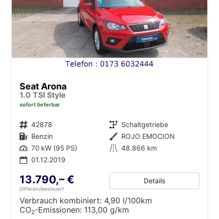
Seat Arona
1.0 TSI Style
sofort lieferbar
Fahrzeugnr.
42878
Getriebe
Schaltgetriebe
Kraftstoff
Benzin
Außenfarbe
ROJO EMOCION
Leistung
70 kW (95 PS)
Kilometerstand
48.866 km
01.12.2019
13.790,– €
Details
Differenzbesteuert
Verbrauch kombiniert:
4,90 l/100km
CO
-Emissionen:
113,00 g/km
2