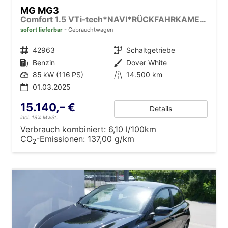
MG MG3
Comfort 1.5 VTi-tech*NAVI*RÜCKFAHRKAMERA*LED*PDC*SMARTLINK*
sofort lieferbar
Gebrauchtwagen
Fahrzeugnr.
42963
Getriebe
Schaltgetriebe
Kraftstoff
Benzin
Außenfarbe
Dover White
Leistung
85 kW (116 PS)
Kilometerstand
14.500 km
01.03.2025
15.140,– €
Details
incl. 19% MwSt.
Verbrauch kombiniert:
6,10 l/100km
CO
-Emissionen:
137,00 g/km
2