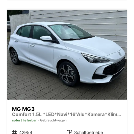
MG MG3
Comfort 1.5L *LED*Navi*16"Alu*Kamera*Klima*El. klapp Spiegel*
sofort lieferbar
Gebrauchtwagen
Fahrzeugnr.
42954
Getriebe
Schaltgetriebe