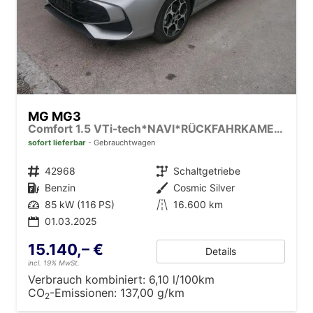
MG MG3
Comfort 1.5 VTi-tech*NAVI*RÜCKFAHRKAMERA*LED*PDC*SMARTLINK*
sofort lieferbar
Gebrauchtwagen
Fahrzeugnr.
42968
Getriebe
Schaltgetriebe
Kraftstoff
Benzin
Außenfarbe
Cosmic Silver
Leistung
85 kW (116 PS)
Kilometerstand
16.600 km
01.03.2025
15.140,– €
Details
incl. 19% MwSt.
Verbrauch kombiniert:
6,10 l/100km
CO
-Emissionen:
137,00 g/km
2