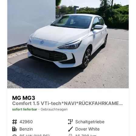
MG MG3
Comfort 1.5 VTi-tech*NAVI*RÜCKFAHRKAMERA*LED*PDC*SMARTLINK*
sofort lieferbar
Gebrauchtwagen
Fahrzeugnr.
42960
Getriebe
Schaltgetriebe
Kraftstoff
Benzin
Außenfarbe
Dover White