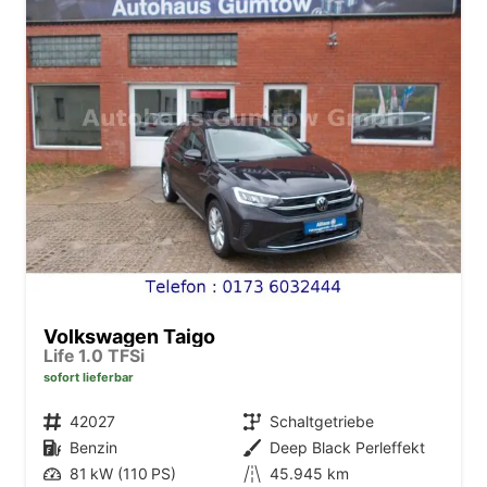
Volkswagen Taigo
Life 1.0 TFSi
sofort lieferbar
Fahrzeugnr.
42027
Getriebe
Schaltgetriebe
Kraftstoff
Benzin
Außenfarbe
Deep Black Perleffekt
Leistung
81 kW (110 PS)
Kilometerstand
45.945 km