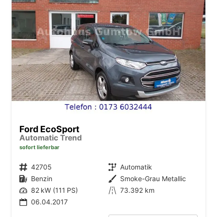
Ford EcoSport
Automatic Trend
sofort lieferbar
Fahrzeugnr.
42705
Getriebe
Automatik
Kraftstoff
Benzin
Außenfarbe
Smoke-Grau Metallic
Leistung
82 kW (111 PS)
Kilometerstand
73.392 km
06.04.2017