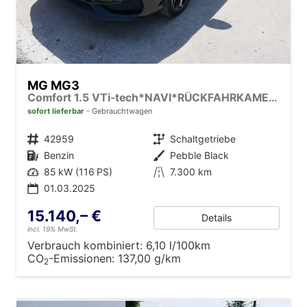
MG MG3
Comfort 1.5 VTi-tech*NAVI*RÜCKFAHRKAMERA*LED*PDC*SMARTLINK*
sofort lieferbar
Gebrauchtwagen
Fahrzeugnr.
42959
Getriebe
Schaltgetriebe
Kraftstoff
Benzin
Außenfarbe
Pebble Black
Leistung
85 kW (116 PS)
Kilometerstand
7.300 km
01.03.2025
15.140,– €
Details
incl. 19% MwSt.
Verbrauch kombiniert:
6,10 l/100km
CO
-Emissionen:
137,00 g/km
2