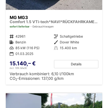
MG MG3
Comfort 1.5 VTi-tech*NAVI*RÜCKFAHRKAMERA*LED*PDC*SMARTLINK*
sofort lieferbar
Gebrauchtwagen
Fahrzeugnr.
42961
Getriebe
Schaltgetriebe
Kraftstoff
Benzin
Außenfarbe
Dover White
Leistung
85 kW (116 PS)
Kilometerstand
15.400 km
01.03.2025
15.140,– €
Details
incl. 19% MwSt.
Verbrauch kombiniert:
6,10 l/100km
CO
-Emissionen:
137,00 g/km
2