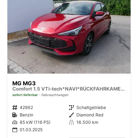
MG MG3
Comfort 1.5 VTi-tech*NAVI*RÜCKFAHRKAMERA*LED*PDC*SMARTLINK*
sofort lieferbar
Gebrauchtwagen
Fahrzeugnr.
42962
Getriebe
Schaltgetriebe
Kraftstoff
Benzin
Außenfarbe
Diamond Red
Leistung
85 kW (116 PS)
Kilometerstand
16.500 km
01.03.2025