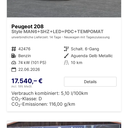
Peugeot 208
Style MAN6+SHZ+LED+PDC+TEMPOMAT
unverbindliche Lieferzeit: 14 Tage
Neuwagen mit Tageszulassung
Fahrzeugnr.
42476
Getriebe
Schalt. 6-Gang
Kraftstoff
Benzin
Außenfarbe
Aguenda Gelb Metallic
Leistung
74 kW (101 PS)
Kilometerstand
10 km
22.06.2026
17.540,– €
Details
incl. 19% MwSt.
Verbrauch kombiniert:
5,10 l/100km
CO
-Klasse:
D
2
CO
-Emissionen:
116,00 g/km
2