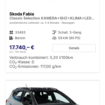
Skoda Fabia
Classic Selection KAMERA+SHZ+KLIMA+LED+15" LM+SMARTLINK
unverbindliche Lieferzeit: ca. 3-6 Monate
Neuwagen
Fahrzeugnr.
33493
Getriebe
Schalt. 5-Gang
Kraftstoff
Benzin
Leistung
59 kW (80 PS)
17.740,– €
Details
incl. 19% MwSt.
Verbrauch kombiniert:
5,20 l/100km
CO
-Klasse:
D
2
CO
-Emissionen:
117,00 g/km
2