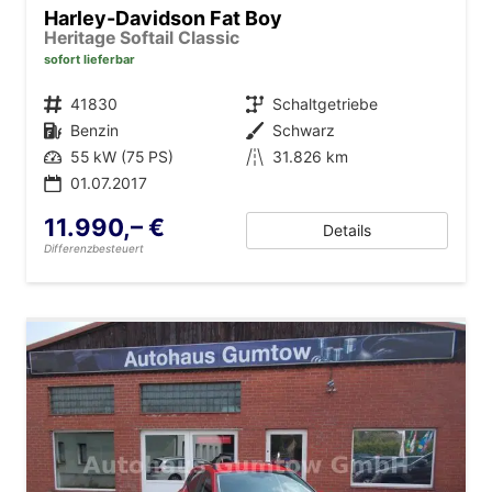
Harley-Davidson Fat Boy
Heritage Softail Classic
sofort lieferbar
Fahrzeugnr.
41830
Getriebe
Schaltgetriebe
Kraftstoff
Benzin
Außenfarbe
Schwarz
Leistung
55 kW (75 PS)
Kilometerstand
31.826 km
01.07.2017
11.990,– €
Details
Differenzbesteuert