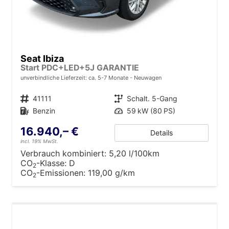
Seat Ibiza
Start PDC+LED+5J GARANTIE
unverbindliche Lieferzeit: ca. 5-7 Monate
Neuwagen
Fahrzeugnr.
41111
Getriebe
Schalt. 5-Gang
Kraftstoff
Benzin
Leistung
59 kW (80 PS)
16.940,– €
Details
incl. 19% MwSt.
Verbrauch kombiniert:
5,20 l/100km
CO
-Klasse:
D
2
CO
-Emissionen:
119,00 g/km
2