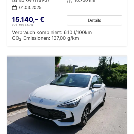
Leistung
85 kW (116 PS)
Kilometerstand
16.700 km
01.03.2025
15.140,– €
Details
incl. 19% MwSt.
Verbrauch kombiniert:
6,10 l/100km
CO
-Emissionen:
137,00 g/km
2