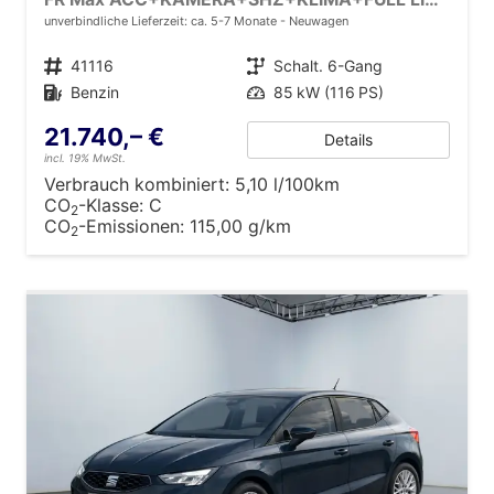
unverbindliche Lieferzeit: ca. 5-7 Monate
Neuwagen
Fahrzeugnr.
41116
Getriebe
Schalt. 6-Gang
Kraftstoff
Benzin
Leistung
85 kW (116 PS)
21.740,– €
Details
incl. 19% MwSt.
Verbrauch kombiniert:
5,10 l/100km
CO
-Klasse:
C
2
CO
-Emissionen:
115,00 g/km
2