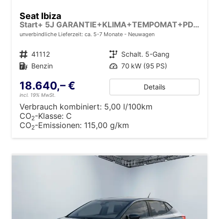
Seat Ibiza
Start+ 5J GARANTIE+KLIMA+TEMPOMAT+PDC+LED+16" ALU
unverbindliche Lieferzeit: ca. 5-7 Monate
Neuwagen
Fahrzeugnr.
41112
Getriebe
Schalt. 5-Gang
Kraftstoff
Benzin
Leistung
70 kW (95 PS)
18.640,– €
Details
incl. 19% MwSt.
Verbrauch kombiniert:
5,00 l/100km
CO
-Klasse:
C
2
CO
-Emissionen:
115,00 g/km
2