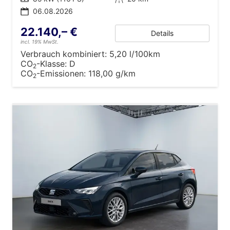
06.08.2026
22.140,– €
Details
incl. 19% MwSt.
Verbrauch kombiniert:
5,20 l/100km
CO
-Klasse:
D
2
CO
-Emissionen:
118,00 g/km
2