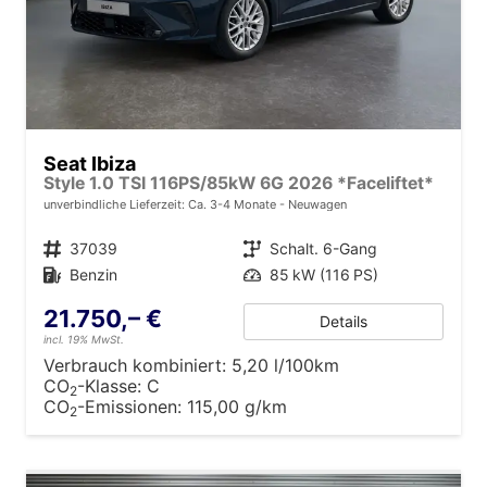
Seat Ibiza
Style 1.0 TSI 116PS/85kW 6G 2026 *Faceliftet*
unverbindliche Lieferzeit: Ca. 3-4 Monate
Neuwagen
Fahrzeugnr.
37039
Getriebe
Schalt. 6-Gang
Kraftstoff
Benzin
Leistung
85 kW (116 PS)
21.750,– €
Details
incl. 19% MwSt.
Verbrauch kombiniert:
5,20 l/100km
CO
-Klasse:
C
2
CO
-Emissionen:
115,00 g/km
2