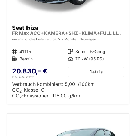
Seat Ibiza
FR Max ACC+KAMERA+SHZ+KLIMA+FULL LINK+PDC+LED+16" ALU+KESSY
unverbindliche Lieferzeit: ca. 5-7 Monate
Neuwagen
Fahrzeugnr.
41115
Getriebe
Schalt. 5-Gang
Kraftstoff
Benzin
Leistung
70 kW (95 PS)
20.830,– €
Details
incl. 19% MwSt.
Verbrauch kombiniert:
5,00 l/100km
CO
-Klasse:
C
2
CO
-Emissionen:
115,00 g/km
2