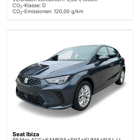
CO
-Klasse:
D
2
CO
-Emissionen:
120,00 g/km
2
Seat Ibiza
FR Max ACC+KAMERA+SHZ+KLIMA+FULL LINK+PDC+LED+16" ALU+KESSY