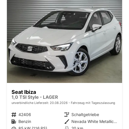
Seat Ibiza
1,0 TSI Style - LAGER
unverbindliche Lieferzeit:
20.08.2026
Fahrzeug mit Tageszulassung
Fahrzeugnr.
42406
Getriebe
Schaltgetriebe
Kraftstoff
Benzin
Außenfarbe
Nevada White Metallic (2Y)
Leistung
85 kW (116 PS)
Kilometerstand
20 km