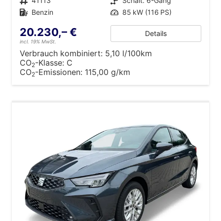
Fahrzeugnr.
41113
Getriebe
Schalt. 6-Gang
Kraftstoff
Benzin
Leistung
85 kW (116 PS)
20.230,– €
Details
incl. 19% MwSt.
Verbrauch kombiniert:
5,10 l/100km
CO
-Klasse:
C
2
CO
-Emissionen:
115,00 g/km
2