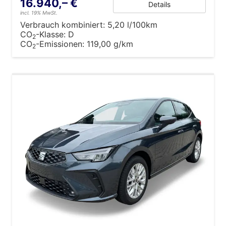
16.940,– €
Details
incl. 19% MwSt.
Verbrauch kombiniert:
5,20 l/100km
CO
-Klasse:
D
2
CO
-Emissionen:
119,00 g/km
2