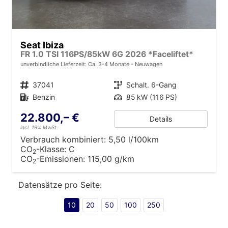
Seat Ibiza
FR 1.0 TSI 116PS/85kW 6G 2026 *Faceliftet*
unverbindliche Lieferzeit: Ca. 3-4 Monate
Neuwagen
Fahrzeugnr.
37041
Getriebe
Schalt. 6-Gang
Kraftstoff
Benzin
Leistung
85 kW (116 PS)
22.800,– €
Details
incl. 19% MwSt.
Verbrauch kombiniert:
5,50 l/100km
CO
-Klasse:
C
2
CO
-Emissionen:
115,00 g/km
2
Datensätze pro Seite:
10
20
50
100
250