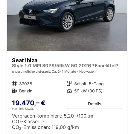
Seat Ibiza
Style 1.0 MPI 80PS/59kW 5G 2026 *Faceliftet*
unverbindliche Lieferzeit: Ca. 3-4 Monate
Neuwagen
Fahrzeugnr.
37038
Getriebe
Schalt. 5-Gang
Kraftstoff
Benzin
Leistung
59 kW (80 PS)
19.470,– €
Details
incl. 19% MwSt.
Verbrauch kombiniert:
5,20 l/100km
CO
-Klasse:
D
2
CO
-Emissionen:
119,00 g/km
2