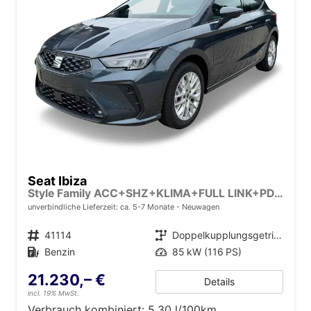
Seat Ibiza
Style Family ACC+SHZ+KLIMA+FULL LINK+PDC+LED+16" ALU
unverbindliche Lieferzeit: ca. 5-7 Monate
Neuwagen
Fahrzeugnr.
41114
Getriebe
Doppelkupplungsgetriebe (DSG)
Kraftstoff
Benzin
Leistung
85 kW (116 PS)
21.230,– €
Details
incl. 19% MwSt.
Verbrauch kombiniert:
5,30 l/100km